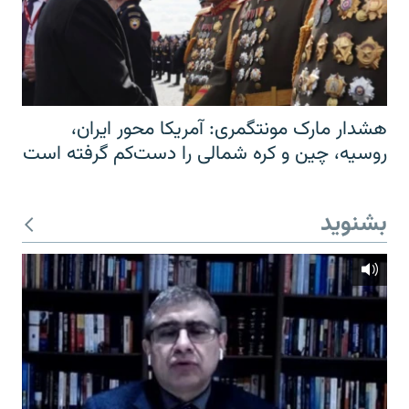
هشدار مارک مونتگمری: آمریکا محور ایران،
روسیه، چین و کره شمالی را دست‌کم گرفته است
بشنوید