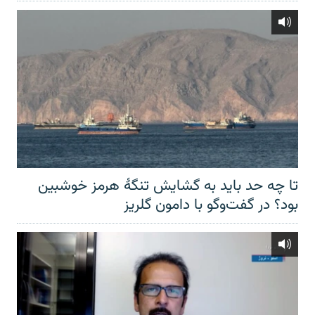
تا چه حد باید به گشایش تنگهٔ هرمز خوشبین
بود؟ در گفت‌وگو با دامون گلریز