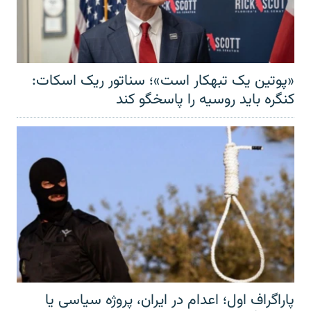
«پوتین یک تبهکار است»؛ سناتور ریک اسکات:
کنگره باید روسیه را پاسخگو کند
پاراگراف اول؛ اعدام در ایران، پروژه سیاسی یا