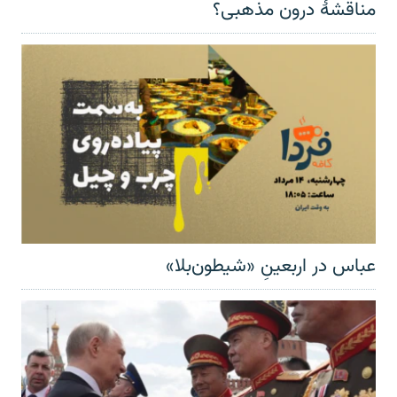
مناقشهٔ درون مذهبی؟
عباس در اربعینِ «شیطون‌بلا»