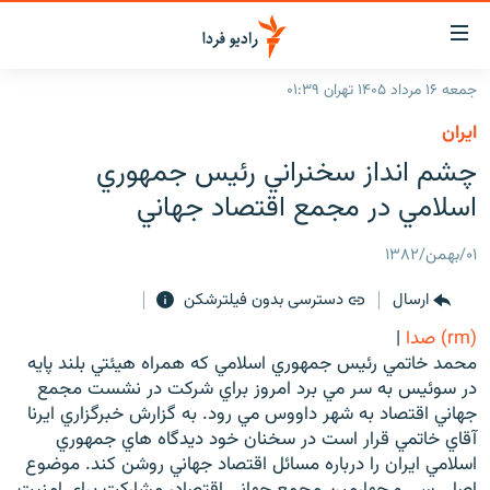
ینک‌های
ابلیت
سترسی
جمعه ۱۶ مرداد ۱۴۰۵ تهران ۰۱:۳۹
ازگشت
صفحه اصلی
ايران
ازگشت
ایران
چشم انداز سخنراني رئيس جمهوري
ه
نوی
جهان
اسلامي در مجمع اقتصاد جهاني
صلی
رادیو
فتن
۰۱/بهمن/۱۳۸۲
ه
پادکست
انتخاب کنید و بشنوید
فحه
ارسال
دسترسی بدون فیلترشکن
چندرسانه‌ای
برنامه‌های رادیویی
ستجو
(rm) صدا
|
زنان فردا
فرکانس‌ها
گزارش‌های تصویری
محمد خاتمي رئيس جمهوري اسلامي که همراه هيئتي بلند پايه
در سوئيس به سر مي برد امروز براي شرکت در نشست مجمع
گزارش‌های ویدئویی
English
جهاني اقتصاد به شهر داووس مي رود. به گزارش خبرگزاري ايرنا
آقاي خاتمي قرار است در سخنان خود ديدگاه هاي جمهوري
اسلامي ايران را درباره مسائل اقتصاد جهاني روشن کند. موضوع
به ما بپیوندید
اصلي سي و چهارمين مجمع جهاني اقتصاد، مشارکت براي امنيت