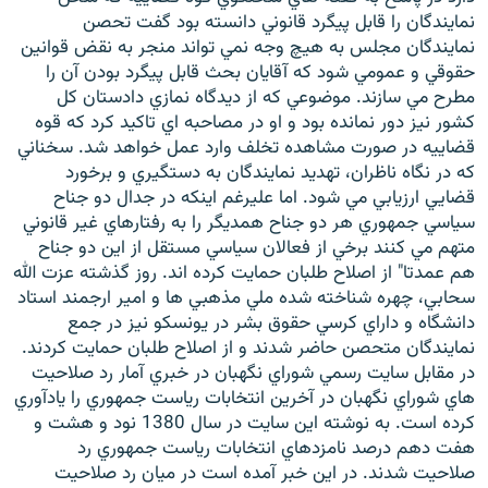
نمايندگان را قابل پيگرد قانوني دانسته بود گفت تحصن
نمايندگان مجلس به هيچ وجه نمي تواند منجر به نقض قوانين
حقوقي و عمومي شود که آقايان بحث قابل پيگرد بودن آن را
مطرح مي سازند. موضوعي که از ديدگاه نمازي دادستان کل
کشور نيز دور نمانده بود و او در مصاحبه اي تاکيد کرد که قوه
قضاييه در صورت مشاهده تخلف وارد عمل خواهد شد. سخناني
که در نگاه ناظران، تهديد نمايندگان به دستگيري و برخورد
قضايي ارزيابي مي شود. اما عليرغم اينکه در جدال دو جناح
سياسي جمهوري هر دو جناح همديگر را به رفتارهاي غير قانوني
متهم مي کنند برخي از فعالان سياسي مستقل از اين دو جناح
هم عمدتا" از اصلاح طلبان حمايت کرده اند. روز گذشته عزت الله
سحابي، چهره شناخته شده ملي مذهبي ها و امير ارجمند استاد
دانشگاه و داراي کرسي حقوق بشر در يونسکو نيز در جمع
نمايندگان متحصن حاضر شدند و از اصلاح طلبان حمايت کردند.
در مقابل سايت رسمي شوراي نگهبان در خبري آمار رد صلاحيت
هاي شوراي نگهبان در آخرين انتخابات رياست جمهوري را يادآوري
کرده است. به نوشته اين سايت در سال 1380 نود و هشت و
هفت دهم درصد نامزدهاي انتخابات رياست جمهوري رد
صلاحيت شدند. در اين خبر آمده است در ميان رد صلاحيت