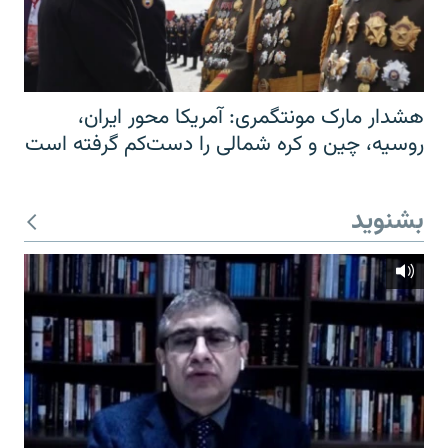
هشدار مارک مونتگمری: آمریکا محور ایران،
روسیه، چین و کره شمالی را دست‌کم گرفته است
بشنوید