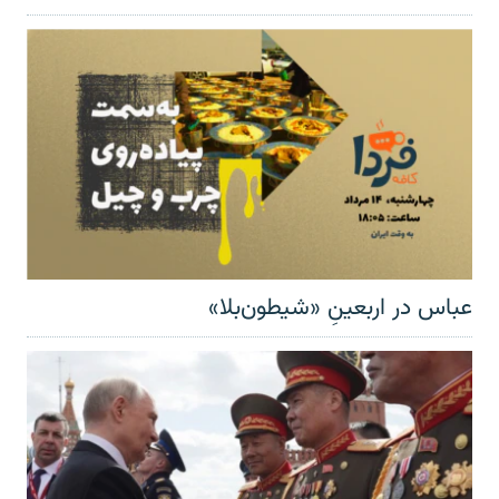
عباس در اربعینِ «شیطون‌بلا»