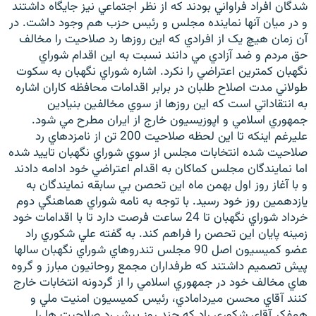
شدگان افراد فراواني بودند که از نظر اجتماعي نيز جايگاه داشتند
و در ميان آنها نماينده مجلس و رئيس حزب هم وجود داشت. در
آن زمان هيچ يک از افرادي که اين روزها رد صلاحيت را مخالف
حق مردم و ضد آزادي مي دانند نسبت به اين اقدام شوراي
نگهبان کمترين اعتراضي را نکرد. اشاره شوراي نگهبان به سکوت
طولاني مدت اصلاح طلبان در برابر اقدامات محافظه کاران اشاره
به انتقاداتي است که اين روزها از سوي مخالفين بنيادين
جمهوري اسلامي و اپوزيسيون خارج از ايران مطرح مي شود.
عليرغم اينکه تا اين لحظه صلاحيت 200 تن از نامزدهاي رد
صلاحيت شده انتخابات مجلس از سوي شوراي نگهبان تاييد شده
اما نمايندگان مجلس کماکان به اقدام اعتراضي خود ادامه دادند
و با آغاز روز اول بهمن ماه اين تحصن بي سابقه نمايندگان به
يازدهمين روز خود رسيد. با توجه به نامه شوراي هماهنگي دوم
خرداد شوراي نگهبان تا 24 ساعت فرصت دارد تا با اقدامات خود
زمينه پايان اين تحصن را فراهم کند. به گفته علي شکوري راد
عضو کميسيون اصل 90 مجلس تندروهاي شوراي نگهبان سالها
پيش تصميم داشتند که طرفداران مجمع روحانيون مبارز و گروه
هاي مخالف خود در جمهوري اسلامي را از گردونه انتخابات خارج
کنند آقاي محسن ميردامادي، رئيس کميسيون امنيت ملي و
همفکر آقاي شکوري راد که چند روز پيش رد صلاحيت ها را