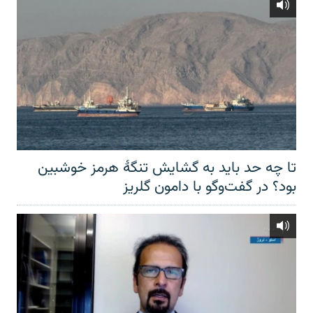
تا چه حد باید به گشایش تنگهٔ هرمز خوشبین
بود؟ در گفت‌وگو با دامون گلریز