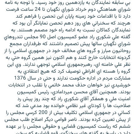
بي سابقه نمايندگان به يازدهمين روز خود رسيد. با توجه به نامه
شوراي هماهنگي دوم خرداد شوراي نگهبان تا 24 ساعت فرصت
دارد تا با اقدامات خود زمينه پايان اين تحصن را فراهم کند
هرچند که سخنراني هاي روز دهم تحصن نمايانگر آن بود که
نمايندگان کماکان نسبت به ادامه راه خود مصمم هستند. به
زبان‌های دیگر
گفته علي شکوري راد عضو کميسيون اصل 90 مجلس تندروهاي
شوراي نگهبان سالها پيش تصميم داشتند که طرفداران مجمع
روحانيون مبارز و گروه هاي مخالف خود در جمهوري اسلامي را از
گردونه انتخابات خارج کنند و هم اکنون نيز همين گروه حتي به
نظر علي خامنه اي، رهبرجمهوري اسلامي توجهي ندارند. وي اين
گروه را هسته اي افراطي توصيف کرد که هيچ اعتقادي به
مشارکت مردم در اداره حکومت ندارند و حتي در سال 1376
خورشيدي نيز خواهان حذف محمد خاتمي يا تقلب در انتخابات
بودند. همچنين آقاي محسن ميردامادي، رئيس کميسيون
امنيت ملي و همفکر آقاي شکوري راد که چند روز پيش رد
صلاحيت ها را کودتاي غير نظامي خوانده بود مدعي شد که
کساني در جمهوري اسلامي تکليف بيش از 200 کرسي مجلس را
از پيش تعيين کرده بودند. ناصر قوامي ديگر اصلاح طلب مجلس
ششم که رياست کميسيون قضايي و حقوقي مجلس را بر عهده
دارد در پاسخ به گفته هاي سخنگوي قوه قضاييه که سخن