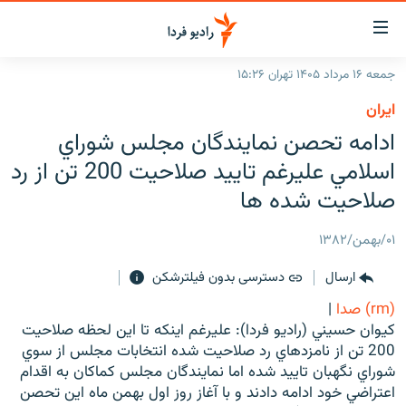
ینک‌های
ابلیت
سترسی
جمعه ۱۶ مرداد ۱۴۰۵ تهران ۱۵:۲۶
ازگشت
صفحه اصلی
ايران
ازگشت
ایران
ادامه تحصن نمايندگان مجلس شوراي
ه
نوی
جهان
اسلامي عليرغم تاييد صلاحيت 200 تن از رد
صلی
رادیو
صلاحيت شده ها
فتن
ه
پادکست
انتخاب کنید و بشنوید
۰۱/بهمن/۱۳۸۲
فحه
چندرسانه‌ای
برنامه‌های رادیویی
ستجو
ارسال
دسترسی بدون فیلترشکن
زنان فردا
فرکانس‌ها
گزارش‌های تصویری
(rm) صدا
|
گزارش‌های ویدئویی
کيوان حسيني (راديو فردا): عليرغم اينکه تا اين لحظه صلاحيت
English
200 تن از نامزدهاي رد صلاحيت شده انتخابات مجلس از سوي
شوراي نگهبان تاييد شده اما نمايندگان مجلس کماکان به اقدام
به ما بپیوندید
اعتراضي خود ادامه دادند و با آغاز روز اول بهمن ماه اين تحصن