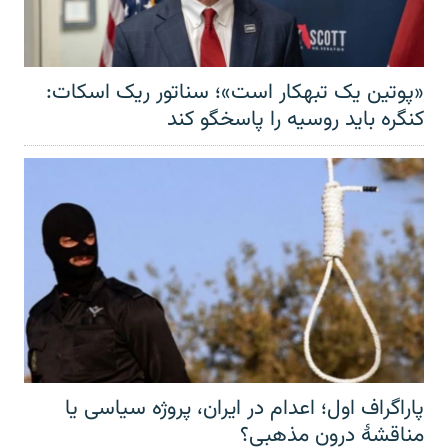
«پوتین یک تبهکار است»؛ سناتور ریک اسکات:
کنگره باید روسیه را پاسخگو کند
پاراگراف اول؛ اعدام در ایران، پروژه سیاسی یا
مناقشهٔ درون مذهبی؟