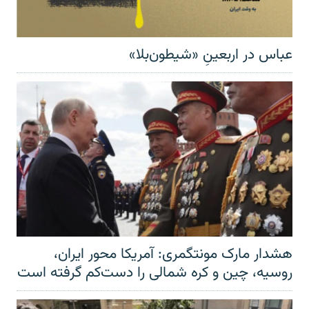
عباس در اربعینِ «شیطون‌بلا»
هشدار مارک مونتگمری: آمریکا محور ایران،
روسیه، چین و کره شمالی را دست‌کم گرفته است