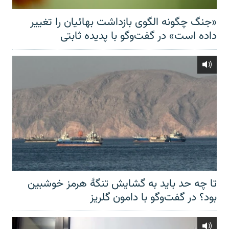
«جنگ چگونه الگوی بازداشت بهائیان را تغییر
داده است» در گفت‌وگو با پدیده ثابتی
تا چه حد باید به گشایش تنگهٔ هرمز خوشبین
بود؟ در گفت‌وگو با دامون گلریز