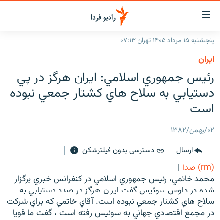
ینک‌های
ابلیت
سترسی
پنجشنبه ۱۵ مرداد ۱۴۰۵ تهران ۰۷:۱۳
ازگشت
صفحه اصلی
ايران
ازگشت
ایران
رئيس جمهوري اسلامي: ايران هرگز در پي
ه
نوی
جهان
دستيابي به سلاح هاي كشتار جمعي نبوده
صلی
رادیو
است
فتن
ه
پادکست
انتخاب کنید و بشنوید
۰۲/بهمن/۱۳۸۲
فحه
چندرسانه‌ای
برنامه‌های رادیویی
ستجو
ارسال
دسترسی بدون فیلترشکن
زنان فردا
فرکانس‌ها
گزارش‌های تصویری
(rm) صدا
|
گزارش‌های ویدئویی
محمد خاتمي، رئيس جمهوري اسلامي در کنفرانس خبري برگزار
English
شده در داوس سوئيس گفت ايران هرگز در صدد دستيابي به
سلاح هاي کشتار جمعي نبوده است. آقاي خاتمي که براي شرکت
به ما بپیوندید
در مجمع اقتصادي جهاني به سوئيس رفته است ، گفت ما قويا