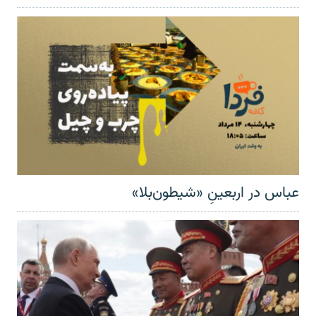
عباس در اربعینِ «شیطون‌بلا»