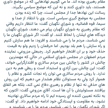
مقام رهبري بوده اند. ما مي گوييم نهادهايي که در موضع داوري
هستند، بايد داوري کنند و نه اين که موضع سياسي بگيرند.
رسالت اين نهادها جدا از مجلس است، چرا که زنده بودن
مجلس به موضع گيري سياسي است. وي با انتقاد از صدا و
سيما، قوه قضائيه، و شوراي نگهبان گفت: ما انتظار داريم وقتي
که مقام رهبري به شوراي نگهبان پيام مي دهند، شوراي نگهبان
ديدگاه هاي ايشان را لحاظ كنند. او گفت: اگر شوراي نگهبان ما را
نمي شناسد، مردم ما را مي شناسند و افزود: ما هم سازش کنيم
و راه سازش را هم بلد بوديم. اما حرفمان را زديم ولو به قيمت
حذف خود و بر ان افتخار خواهيم کرد. رجبعلي مزروعي، نماينده
مردم اصفهان در مجلس شوراي اسلامي در حالي که مهمترين
چالش در کشور را چالش بين مردم سالاري و اقتدارگرايي خواند،
گفت: اين چالش بين آزادي و استبداد است و ربطي هم به دين
ندارد. با روش مردم سالاري مي توان راه نجات کشور و نظام را
هموار کرد ولي به مسئولان نظام هشدار مي دهيم که اين روش
هاي حذفي نه تنها از نظام و رهبري دفاع نمي کند، بلکه هر اتفاق
بيافتند مسئوليتش با آن ها است. آقاي مزروعي گفت: اکنون که
به نکته تعيين کننده اي رسيده ايم تا راه مردم سالاري نهادينه
نشود، به مقاومت و ايستادگي خود ادامه خواهيم داد. او گفت:
اگر شوراي نگهبان ما را نمي شناسد، مردم ما را مي شناسند و