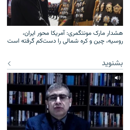
هشدار مارک مونتگمری: آمریکا محور ایران،
روسیه، چین و کره شمالی را دست‌کم گرفته است
بشنوید