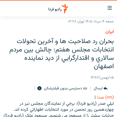
ینک‌های
ابلیت
سترسی
جمعه ۱۶ مرداد ۱۴۰۵ تهران ۰۴:۲۸
ازگشت
صفحه اصلی
ايران
ازگشت
ایران
بحران رد صلاحيت ها و آخرين تحولات
ه
نوی
جهان
انتخابات مجلس هفتم: چالش بين مردم
صلی
رادیو
سالاري و اقتدارگرايي از ديد نماينده
فتن
ه
اصفهان
پادکست
انتخاب کنید و بشنوید
فحه
چندرسانه‌ای
برنامه‌های رادیویی
ستجو
۰۵/بهمن/۱۳۸۲
زنان فردا
فرکانس‌ها
گزارش‌های تصویری
ارسال
دسترسی بدون فیلترشکن
گزارش‌های ویدئویی
(rm) صدا
|
English
ليلي صدر (راديو فردا): برخي از نمايندگان مجلس نيز در
چهاردهمين روز تحصن در مورد انتخابات اظهاراتي کرده اند.
به ما بپیوندید
جزئيات بيشتر را از مسعود مي شنويم. مسعود ملک (راديو فردا):