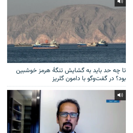
تا چه حد باید به گشایش تنگهٔ هرمز خوشبین
بود؟ در گفت‌وگو با دامون گلریز