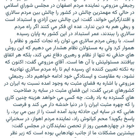
رجبعلي مزروعي، نماينده مردم اصفهان در مجلس شوراي اسلامي
در حالي که مهمترين چالش در کشور را چالش بين مردم سالاري
و اقتدارگرايي خواند، گفت: اين چالش بين آزادي و استبداد است
و ربطي هم به دين ندارد. عده اي فکر مي کنند اگر راه مردم
سالاري را ببندند، عمر استبداد در اين کشور به پايان رسيده
زبان‌های دیگر
است. با روش مردم سالاري مي توان راه نجات کشور و نظام را
هموار کرد ولي به مسئولان نظام هشدار مي دهيم که اين روش
هاي حذفي نه تنها از نظام و رهبري دفاع نمي کند، بلکه هر اتفاق
بيافتند مسئوليتش با آن ها است. آقاي مزروعي گفت: اکنون که
به نکته تعيين کننده اي رسيده ايم تا راه مردم سالاري نهادينه
نشود، به مقاومت و ايستادگي خود ادامه خواهيم داد. رجبعلي
مزروعي با اشاره به فضاي مثبت به وجود امده نسبت به ايران در
کشورهاي عربي گفت: اين فضاي مثبت در سايه رد صلاحيت
هاي گسترده به باد رفت. چه کسي مي خواهد هزينه چنين کاري
را که چهره مثبت ايران را در دنيا خدشه دار مي کند و فرصت
هايي که در سايه اين حادثه پديد آمده است را از بين مي برد، را
پاسخ بگويد؟ محم کيانوش راد، نماينده مردم اهواز، در سخنراني
خود در چهاردهمين روز از تحصن نمايندگان در مجلس گفت:
بيشترين مشکلات ما از جانب نهادهايي بوده است که زير نظر