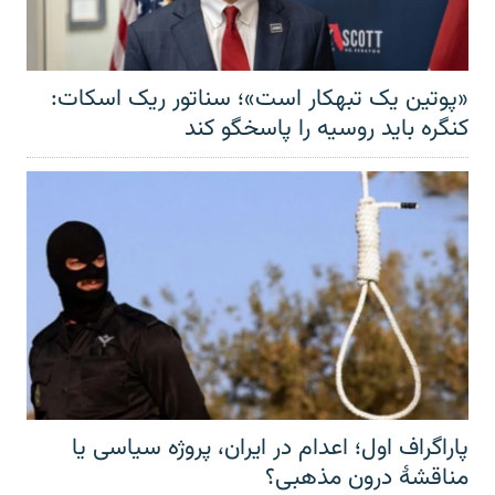
«پوتین یک تبهکار است»؛ سناتور ریک اسکات:
کنگره باید روسیه را پاسخگو کند
پاراگراف اول؛ اعدام در ایران، پروژه سیاسی یا
مناقشهٔ درون مذهبی؟