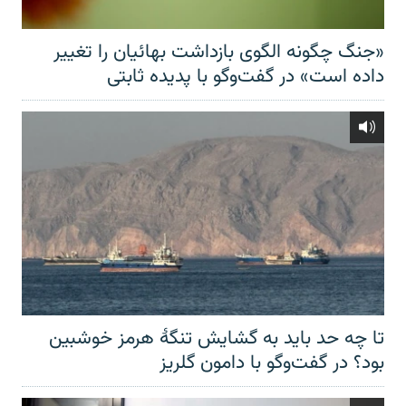
«جنگ چگونه الگوی بازداشت بهائیان را تغییر
داده است» در گفت‌وگو با پدیده ثابتی
تا چه حد باید به گشایش تنگهٔ هرمز خوشبین
بود؟ در گفت‌وگو با دامون گلریز