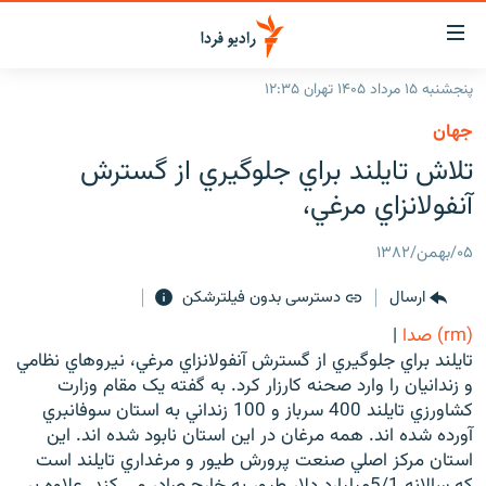
ینک‌های
ابلیت
سترسی
پنجشنبه ۱۵ مرداد ۱۴۰۵ تهران ۱۲:۳۵
ازگشت
صفحه اصلی
جهان
ازگشت
ایران
تلاش تايلند براي جلوگيري از گسترش
ه
نوی
جهان
آنفولانزاي مرغي،
صلی
رادیو
فتن
۰۵/بهمن/۱۳۸۲
ه
پادکست
انتخاب کنید و بشنوید
فحه
ارسال
دسترسی بدون فیلترشکن
چندرسانه‌ای
برنامه‌های رادیویی
ستجو
(rm) صدا
|
زنان فردا
فرکانس‌ها
گزارش‌های تصویری
تايلند براي جلوگيري از گسترش آنفولانزاي مرغي، نيروهاي نظامي
و زندانيان را وارد صحنه کارزار کرد. به گفته يک مقام وزارت
گزارش‌های ویدئویی
English
کشاورزي تايلند 400 سرباز و 100 زنداني به استان سوفانبري
آورده شده اند. همه مرغان در اين استان نابود شده اند. اين
استان مرکز اصلي صنعت پرورش طيور و مرغداري تايلند است
به ما بپیوندید
که سالانه 5/1ميليارد دلار طيور به خارج صادر مي کند. علاوه بر