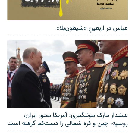
عباس در اربعینِ «شیطون‌بلا»
هشدار مارک مونتگمری: آمریکا محور ایران،
روسیه، چین و کره شمالی را دست‌کم گرفته است