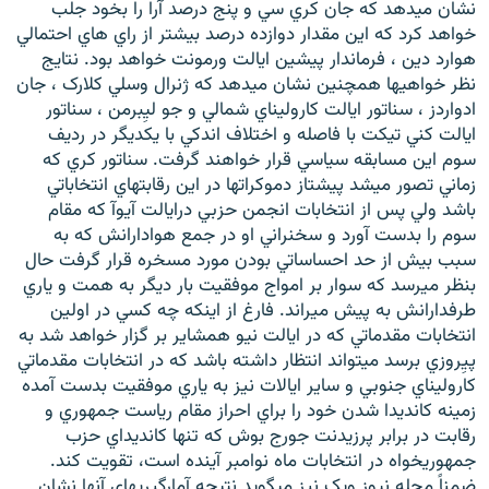
نشان ميدهد که جان کري سي و پنج درصد آرا را بخود جلب
خواهد کرد که اين مقدار دوازده درصد بيشتر از راي هاي احتمالي
هوارد دين ، فرماندار پيشين ايالت ورمونت خواهد بود. نتايج
نظر خواهيها همچنين نشان ميدهد که ژنرال وسلي کلارک ، جان
ادواردز ، سناتور ايالت کاروليناي شمالي و جو ليِبرمن ، سناتور
زبان‌های دیگر
ايالت کني تيکت با فاصله و اختلاف اندکي با يکديگر در رديف
سوم اين مسابقه سياسي قرار خواهند گرفت. سناتور کري که
زماني تصور ميشد پيشتاز دموکراتها در اين رقابتهاي انتخاباتي
باشد ولي پس از انتخابات انجمن حزبي درايالت آيوآ که مقام
سوم را بدست آورد و سخنراني او در جمع هوادارانش که به
سبب بيش از حد احساساتي بودن مورد مسخره قرار گرفت حال
بنظر ميرسد که سوار بر امواج موفقيت بار ديگر به همت و ياري
طرفدارانش به پيش ميراند. فارغ از اينکه چه کسي در اولين
انتخابات مقدماتي که در ايالت نيو همشاير بر گزار خواهد شد به
پيِروزي برسد ميتواند انتظار داشته باشد که در انتخابات مقدماتي
کاروليناي جنوبي و ساير ايالات نيز به ياري موفقيت بدست آمده
زمينه کانديدا شدن خود را براي احراز مقام رياست جمهوري و
رقابت در برابر پرزيدنت جورج بوش که تنها کانديداي حزب
جمهوريخواه در انتخابات ماه نوامبر آينده است، تقويت کند.
ضمناً مجله نيوز ويک نيز ميگويد نتيجه آمارگيريهاي آنها نشان