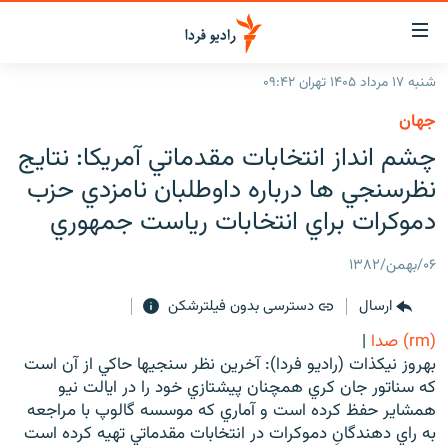
ینک‌های
ابلیت
سترسی
شنبه ۱۷ مرداد ۱۴۰۵ تهران ۰۹:۴۲
ازگشت
صفحه اصلی
جهان
ازگشت
ایران
چشم انداز انتخابات مقدماتي آمريكا: نتايج
ه
نوی
جهان
نظرسنجي ها درباره داوطلبان نامزدي حزب
صلی
رادیو
دموكرات براي انتخابات رياست جمهوري
فتن
ه
پادکست
انتخاب کنید و بشنوید
۰۶/بهمن/۱۳۸۲
فحه
چندرسانه‌ای
برنامه‌های رادیویی
ستجو
ارسال
دسترسی بدون فیلترشکن
زنان فردا
فرکانس‌ها
گزارش‌های تصویری
(rm) صدا
|
گزارش‌های ویدئویی
بهروز نيكذات (راديو فردا): آخرين نظر سنجيها حاکي از آن است
English
که سناتور جان کري همچنان پيشتازي خود را در ايالت نيو
همشاير حفظ کرده است و آماري که موسسه گالوپ با مراجعه
به ما بپیوندید
به راي دهندگانِ دموکرات در انتخابات مقدماتي تهيه کرده است