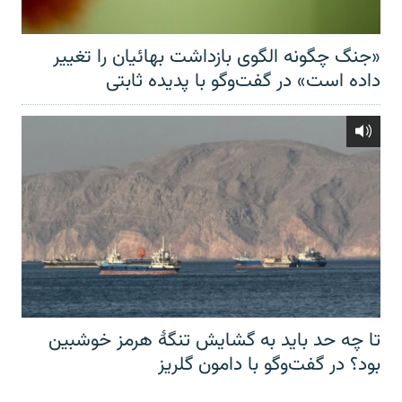
«جنگ چگونه الگوی بازداشت بهائیان را تغییر
داده است» در گفت‌وگو با پدیده ثابتی
تا چه حد باید به گشایش تنگهٔ هرمز خوشبین
بود؟ در گفت‌وگو با دامون گلریز