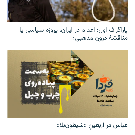
پاراگراف اول؛ اعدام در ایران، پروژه سیاسی یا
مناقشهٔ درون مذهبی؟
عباس در اربعینِ «شیطون‌بلا»