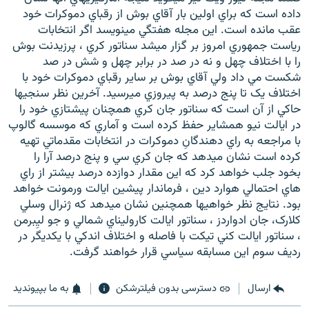
داده است که براي اولين بار آقاي بوش از رقباي دموکرات خود
عقب مانده است. اين مجله هفتگي مينويسد اگر انتخابات
رياست جمهوري امروز بر گزار ميشد سناتور کري ، پرزيدنت بوش
را با اختلاف چهل و نه در صد در برابر چهل و شش در صد
شکست مي داد ولي آقاي بوش بر ساير رقباي دموکرات خود با
اختلاف يک تا پنج درصد به پيروزي ميرسيد. آخرين نظر سنجيها
حاکي از آن است که سناتور جان کري همچنان پيشتازي خود را
در ايالت نيو همشاير حفظ کرده است و آماري که موسسه گالوپ
با مراجعه به راي دهندگانِ دموکرات در انتخابات مقدماتي تهيه
کرده است نشان ميدهد که جان کري سي و پنج درصد آرا را
بخود جلب خواهد کرد که اين مقدار دوازده درصد بيشتر از راي
هاي احتمالي هوارد دين ، فرماندار پيشين ايالت ورمونت خواهد
بود. نتايج نظر خواهيها همچنين نشان ميدهد که ژنرال وسلي
کلارک، جان ادواردز ، سناتور ايالت کاروليناي شمالي و جو ليِبرمن
، سناتور ايالت کني تيکت با فاصله و اختلاف اندکي با يکديگر در
رديف سوم اين مسابقه سياسي قرار خواهند گرفت.
ارسال
دسترسی بدون فیلترشکن
به ما بپیوندید