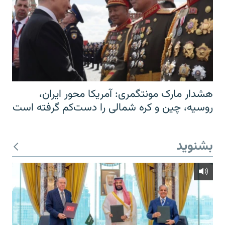
هشدار مارک مونتگمری: آمریکا محور ایران،
روسیه، چین و کره شمالی را دست‌کم گرفته است
بشنوید