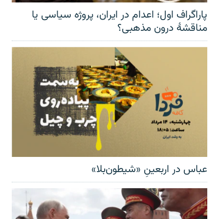
پاراگراف اول؛ اعدام در ایران، پروژه سیاسی یا
مناقشهٔ درون مذهبی؟
عباس در اربعینِ «شیطون‌بلا»