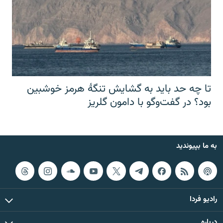
تا چه حد باید به گشایش تنگهٔ هرمز خوشبین
بود؟ در گفت‌وگو با دامون گلریز
به ما بپیوندید
رادیو فردا
درباره