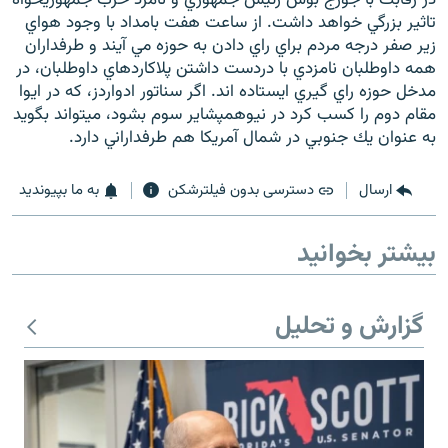
تاثير بزرگي خواهد داشت. از ساعت هفت بامداد با وجود هواي
زير صفر درجه مردم براي راي دادن به حوزه مي آيند و طرفداران
همه داوطلبان نامزدي با دردست داشتن پلاكاردهاي داوطلبان، در
مدخل حوزه راي گيري ايستاده اند. اگر سناتور ادواردز، كه در ايوا
مقام دوم را كسب كرد در نيوهمپشاير سوم بشود، ميتواند بگويد
زبان‌های دیگر
به عنوان يك جنوبي در شمال آمريكا هم طرفداراني دارد.
ارسال
دسترسی بدون فیلترشکن
به ما بپیوندید
بیشتر بخوانید
گزارش و تحلیل