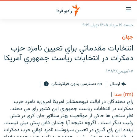
ینک‌های
ابلیت
سترسی
جمعه ۱۶ مرداد ۱۴۰۵ تهران ۱۹:۱۶
ازگشت
صفحه اصلی
جهان
ازگشت
ایران
انتخابات مقدماتي براي تعيين نامزد حزب
ه
نوی
جهان
دمكرات در انتخابات رياست جمهوري آمريكا
صلی
رادیو
فتن
۰۷/بهمن/۱۳۸۲
ه
پادکست
انتخاب کنید و بشنوید
فحه
ارسال
دسترسی بدون فیلترشکن
چندرسانه‌ای
برنامه‌های رادیویی
ستجو
(rm) صدا
|
زنان فردا
فرکانس‌ها
گزارش‌های تصویری
راي دهندگان در ايالت نيوهمشاير امريکا امروزبه نامزد حزب
دمکرات در انتخابات رياست جمهوري اين کشور راي مي دهند.
گزارش‌های ویدئویی
English
نظر سنجي ها حاکي از موقعيت بهتر سناتور جان کري بر شش
رقيب ديگر است . اگرچه نتيجه آرا چندان قابل پيش بيني نيست.
برنده اين راي گيري در تعيين سرنوشت نامزد نهائي حزب دمکرات
به ما بپیوندید
در رقابت با جورج بوش رئيس جمهوري و نامزد حزب جمهوريخواه