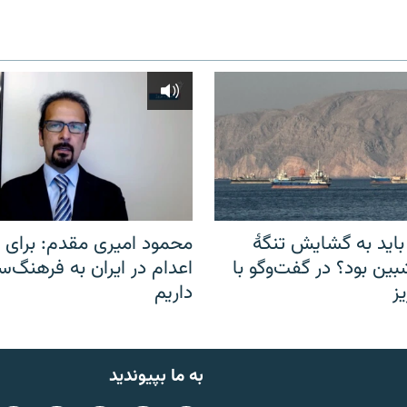
باید به گشایش تنگهٔ
محمود امیری مقدم: برای مب
ین بود؟ در گفت‌وگو با
اعدام در ایران به فرهنگ‌سا
ز
داریم
به ما بپیوندید