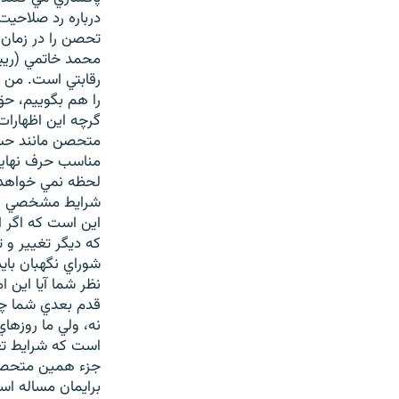
درباره رد صلاحيت 
تحصن را در زمان 
محمد خاتمي (رييس
رقابتي است. من 
را هم بگوييم، حق
گرچه اين اظهارات 
متحصن مانند حسي
مناسب حرف نهايي 
لحظه نمي خواهد ك
شرايط مشخصي پيد
اين است كه اگر ا
كه ديگر تغيير و ت
شوراي نگهبان باي
نظر شما آيا اين 
قدم بعدي شما چه
نه، ولي ما روزها
است كه شرايط تغي
جزء همين متحصني
برايمان مساله اس