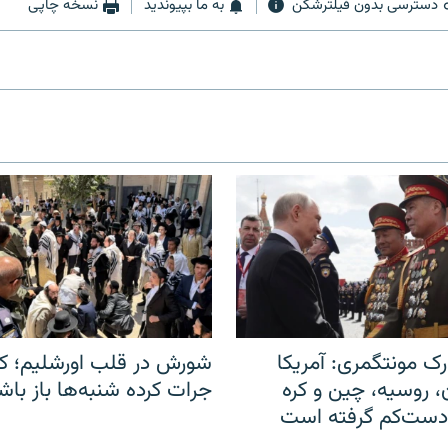
دسترسی بدون فیلترشکن
به ما بپیوندید
نسخه چاپی
ک مونتگمری: آمریکا
شورش در قلب اورشلیم؛ کا
ن، روسیه، چین و کره
جرات کرده شنبه‌ها باز باش
 دست‌کم گرفته است