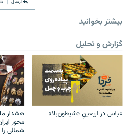
ارسال
بیشتر بخوانید
گزارش و تحلیل
عباس در اربعینِ «شیطون‌بلا»
هشدار مار
محور ایرا
شمالی را