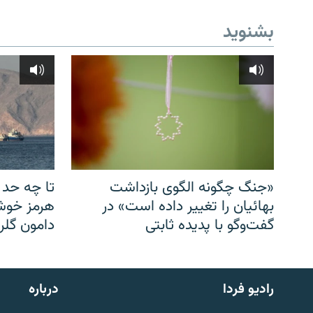
بشنوید
«جنگ چگونه الگوی بازداشت
تا چه حد 
بهائیان را تغییر داده است» در
هرمز خوشب
گفت‌وگو با پدیده ثابتی
دامون گلری
English
رادیو فردا
درباره