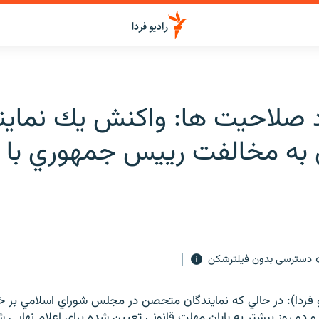
د صلاحيت ها: واكنش يك نماين
ه مخالفت رييس جمهوري با ا
دسترسی بدون فیلترشکن
و فردا): در حالي كه نمايندگان متحصن در مجلس شوراي اسلامي بر 
و دو روز بيشتر به پايان مهلت قانوني تعيين شده براي اعلام نهايي ش