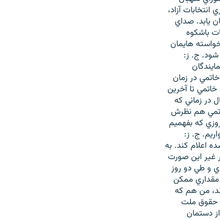
 انتخابات آزاد،
ن يابد. صداي
ات باشكوه
خواسته هايمان
شود. ج. ز:
مايندگان
اتمي در زمان
خاتمي تا آخرين
 در زماني كه
خاتمي هم نظرش
روزي كه بفهميم
ريم. ج. ز:
ه اعلام كند. به
ر غير اين صورت
ي و طي دو روز
ك مقداري ممكن
ند، من هم كه
ا حقوق ملت
از دستمان