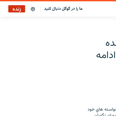
زنده
ما را در گوگل دنبال کنید
پخش آنلاین
پخش رادیویی
ده
پخش آنلاین
دامه
پخش ماهواره‌ای
خواسته هاي خود
وراي نگهبان