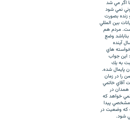
ا اگر مي شد
وني نمي شود
 زنده بصورت
ات بين المللي
است. مردم هم
 بناباشد وضع
ل آينده
 خواسته هاي
 اين جواب
ت به يك
ن پايمال شده.
ن را در زمان
ات آقاي خاتمي
 همدان در
نمي خواهد كه
ط مشخصي پيدا
ت كه وضعيت در
ي شود.