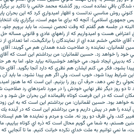
شدگان باقي نمانده است، روز گذشته محمد خاتمي با تاكيد بر برگزاري
كنوني روش مناسبي ندانست و اظهار اميدواري كرد كه اين بحران پايا
 جمهوري اسلامي): آنچه كه براي ما مهم است، برگزاري يك انتخاب
البته در جلسه هم گفتم كه وقت تحصن نيست، ما بايد برويم جلو، 
 اعتراض هست و اميدواريم كه از راههاي عادي و قانوني مساله حل 
آقاي خاتمي خشم عده اي از نمايندگان را برانگيخت، اما تعدادي از ن
ن لقمانيان، نماينده رد صلاحيت شده همدان هم مي گويند: آقاي خ
خود را خواهد زد. حسين لقمانيان: من برداشتم اين است كه آقاي 
ه بدبيني ايجاد شود، مي خواهد خوشبينانه بيايد جلو، اما به هر حال
ا بشود، فكر مي كنم ايشان هم نظري كه دارد آنجا بگويد. آقاي 
ين شرايط پيدا شود، خوب است، ولي اگر هم پيدا نشود، ما بايد آن 
حولي رخ نمي دهد، حرف آن روز را بزنيم. اين است كه ما هنوز اميدوا
د تا دو روز ديگر نظر نهايي خودش را در مورد نامزدهاي رد صلاحيت شد
امكان است كه در اين فرصت كوتاه باقيمانده اين بحران حل شود و د
 خواهد بود. حسين لقمانيان: من برداشتم اين است كه به اين زود
ي آينده را هم در پيش داريم و من برداشتم اين است كه در آينده ي
ير كند، ولي ظرف دو روز نه. ملت و مردم و نماينده ها هم ايستاد
ن هستم، به شما مي گويم محال است كه ذره اي كوتاه بياييم، م
ت، ما نمي توانيم به ملت خداي نكرده خيانت كنيم. ما تا آنجايي كه 