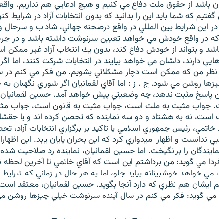
نمان باشد از حقوق ملت دفاع مي كنيم و هيچ ادعايي هم نداريم. واقع
فتيم كه شما بايد اين را بدانيد كه بدون انتخابات آزاد در شرايط كن
در اين شرايط بين المللي در واقع درصحنه جهاني، شاداب و سرحال و
كه در واقع خودش مي خواهد تعيين سرنوشت داشته باشد و در جريان
شد و بتواند از خودش دفاع كند، بدون يك انتخاب آزاد غير ممكن 
هايي دارند، دلشان مي خواهد بيايند در انتخابات شركت كنند، اما اگر
ه نظر من كه ممكن است دچار مشكلاتي بشويم. من فكر مي كنم در سا
ا روشن مي شود. ج . ز : اما آقاي لقمانيان اگر شوراي نگهبان به
 پاسخ مثبت ندهد، چه وضعيتي پيش خواهد آمد. حسين لقمانيان:
. جواب مثبت به ملت است، جواب مثبت به قانون است، جواب مثب
 است، نه به هشتاد و دو سه نماينده كه تحصن كرده اند و يا حقشا
اتمي، رئيس جمهوري اسلامي با تاكيد بر برگزاري انتخابات آزاد، تحص
 ندانست و اظهار اميدواري كرد كه اين بحران پايان يابد. اين اظهار
ايندگان را برانگيخت. اما حسين لقمانيان، نماينده رد صلاحيت شده
فردا مي گويد: من برداشتم اين است كه آقاي خاتمي تا آخرين لحظه 
، مي خواهد خوشبينانه بيايد جلو، اما به هر حال در زماني كه شراي
م ايشان هم نظري كه دارد آنجا بگويد. حسين لقمانيان، معتقد اس
و مي گويد: فكر مي كنم در سال آينده سرنوشت خيلي چيزها روشن م