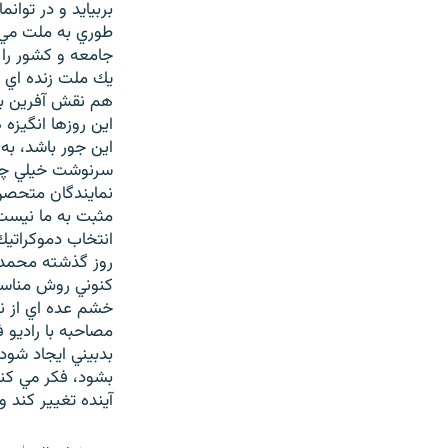
بربيايد و در توا
طوري به ملت مي گ
جامعه و كشور را 
يك ملت زنده اي 
هم نقش آفرين با
اين روزها انگيزه 
اين جور باشد، ب
سرنوشت خيلي چيزه
نمايندگان متحصن
مثبت به ما نيست
انتخاب دموكراتيك
روز گذشته محمد خ
كنوني روش مناسبي
خشم عده اي از نم
مصاحبه با راديو 
بدبيني ايجاد شود
بشود، فكر مي كن
آينده تغيير كند 