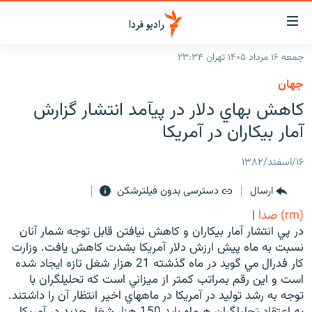
ینک‌های
ابلیت
سترسی
جمعه ۱۶ مرداد ۱۴۰۵ تهران ۲۳:۳۴
ازگشت
صفحه اصلی
جهان
ازگشت
ایران
كاهش بهاي دلار در پيآمد انتشار گزارش
ه
نوی
جهان
آمار بيکاران در آمريكا
صلی
رادیو
فتن
۱۶/اسفند/۱۳۸۲
ه
پادکست
انتخاب کنید و بشنوید
فحه
ارسال
دسترسی بدون فیلترشکن
چندرسانه‌ای
برنامه‌های رادیویی
ستجو
(rm) صدا
|
زنان فردا
فرکانس‌ها
گزارش‌های تصویری
در پي انتشار آمار بيکاران و کاهش نيافتن قابل توجه شمار آنان
نسبت به ماه پيش ارزش دلار آمريکا بشدت کاهش يافت. وزارت
گزارش‌های ویدئویی
English
کار فدرال مي گويد در ماه گذشته 21 هزار شغل تازه ايجاد شده
است و اين رقم بمراتب کمتر از ميزاني است که تحليلگران با
توجه به رشد توليد در آمريکا در ماههاي اخير انتظار آن را داشتند.
به ما بپیوندید
به اعتقاد تحليلگران هرماه بايد 150 هزار شغل جديد در آمريکا