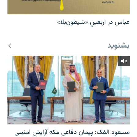
عباس در اربعینِ «شیطون‌بلا»
بشنوید
مسعود الفک: پیمان دفاعی مکه آرایش امنیتی