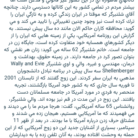
كانالهاي ماهواره اي در اين كشور غير قانوني و قدغن است اما
بيشتر مردم در تمامي كشور به اين كانالها دسترسي دارند. چنانچه
آقاي شلنبرگر كه موقتا در ايران زندگي كرده و به تازگي ايران را
ترك كرده است نيز وجود چنين تغييراتي را تاييد مي كند و مي
گويد: محافظه كاران حاكم الان مانند ده سال پيش نيستند. به
گزارش اين روزنامه آمريکايي، يکي از زمينه هايي که ايران را از
ديگر کشورهاي همسايه خود متفاوت کرده است، جايگاه زن در
جامعه است. خانم شلنبرگر 62 ساله مي گويد: زنان هر نقشي که
بتوان تصور کرد در جامعه دارند. در زمينه حقوق، بهداشت و
درمان، مهندسي و غيره. والي و اوي شلنبرگر Wally and Evie
Shellenberger سه سال پيش در برنامه تبادل دانشجويان
مذهبي به ايران سفر كردند. اين زوج گفتند که از تابستان 2001
تا فوريه سال جاري كه به كشور خود آمريكا بازگشتند، تجربه
منحصر به فردي در مورد آمريكا در جامعه مسلمانان دست
يافتند. اين زوج در اين مدت در قم نيز بوده اند. والي شلنبرگر،
روانشناس 65 ساله آمريكايي، گفت: هرجا مردم ما را مي ديدند و
مي فهميدند كه ما آمريكايي هستيم، هيجان زده مي شدند و
مشتاق حرف زدن درباره آمريكا با ما بودند. در بعد از ظهر 11
سپتامبر، بسياري از آشنايان جديد اين دو زوج آمريكايي كه از اين
حمله به وحشت افتاده بودند، به آنان تلفن زده يا به ديدارشان