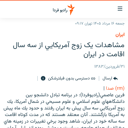
ینک‌های
ابلیت
سترسی
جمعه ۱۶ مرداد ۱۴۰۵ تهران ۰۹:۱۷
ازگشت
صفحه اصلی
ايران
ازگشت
ایران
مشاهدات يک زوج آمريکايي از سه سال
ه
نوی
جهان
اقامت در ايران
صلی
رادیو
فتن
۳۱/فروردین/۱۳۸۳
ه
پادکست
انتخاب کنید و بشنوید
فحه
ارسال
دسترسی بدون فیلترشکن
چندرسانه‌ای
برنامه‌های رادیویی
ستجو
(rm) صدا
|
زنان فردا
فرکانس‌ها
گزارش‌های تصویری
فرين عاصمي(راديوفردا): در برنامه تبادل دانشجو بين
دانشگاههاي علوم اسلامي و علوم مسيحي در شمال آمريكا، يك
گزارش‌های ویدئویی
English
زوج آمريكايي سه سال پيش به ايران رفتند و حدود يك ماه پيش
به آمريكا بازگشتند. آنان معتقد هستند که در مدت کوتاه اقامت
سه ساله خود در ايران، شاهد وجود برخي تغييرات در زمينه هاي
به ما بپیوندید
مختلف از جمله جامعه، سياست و پوشش بوده اند. ليلي آرمان