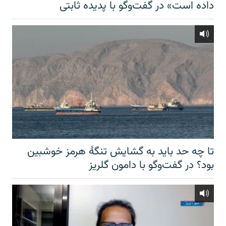
داده است» در گفت‌وگو با پدیده ثابتی
تا چه حد باید به گشایش تنگهٔ هرمز خوشبین
بود؟ در گفت‌وگو با دامون گلریز