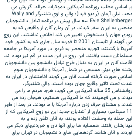
بر اساس مطلب روزنامه آمريکايي دموكرات هرالد، گزارش مي
دهد. ليلي آرمان (راديو فردا): والي و اوي شلنبرگر Wally and
Evie Shellenberger سه سال پيش در برنامه تبادل دانشجويان
مذهبي به ايران سفر كردند. در آن زمان آنان از وقايعي كه به
زودي جهان را دستخوش تغيير مي كند اطلاعي نداشتند. اين زوج
زبان‌های دیگر
مي گويند از تابستان 2001 تا فوريه سال جاري كه به كشور خود
آمريكا بازگشتند، تجربه منحصر به فردي در مورد آمريكا در جامعه
مسلمانان دست يافتند. اين زوج در اين مدت در قم نيز بوده اند.
اقامت آنان در ايران به دنبال طرح تبادل دانشجو بين دانشجويان
رشته هاي ديني مسيحي در شمال آمريكا و دانشجويان علوم
اسلامي صورت گرفته است. آنان مي گويند اقامتشان در ايران به
شدت تحت تاثير وقايع جهان بوده است. والي شلنبرگر،
روانشناس 65 ساله آمريكايي مي گويد: هرجا مردم ما را مي
ديدند و مي فهميدند كه ما آمريكايي هستيم، هيجان زده مي
شدند و مشتاق حرف زدن درباره آمريكا با ما بودند. در بعد از ظهر
11 سپتامبر، بسياري از آشنايان جديد اين دو زوج آمريكايي كه از
اين حمله به وحشت افتاده بودند، به آنان تلفن زده يا به
ديدارشان رفتند. همسايه ها براي آنها نان و خوردنيهاي ديگر مي
آوردند و آنان شاهد گردهمايي هاي دانشجويان در تهران براي