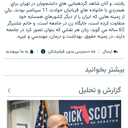
رفتند، و آنان شاهد گردهمايي هاي دانشجويان در تهران براي
همدردي با خانواده هاي قربانيان حوادث 11 سپتامبر بودند. يکي
از زمينه هايي که ايران را از ديگر کشورهاي همسايه خود
متفاوت کرده است، جايگاه زن در جامعه است، و خانم شلنبرگر
62 ساله مي گويد: زنان هر نقشي که بتوان تصور کرد در جامعه
دارند، در زمينه حقوق، بهداشت و درمان، مهندسي و غيره.
ارسال
دسترسی بدون فیلترشکن
به ما بپیوندید
بیشتر بخوانید
گزارش و تحلیل