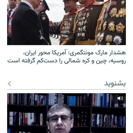
هشدار مارک مونتگمری: آمریکا محور ایران،
روسیه، چین و کره شمالی را دست‌کم گرفته است
بشنوید