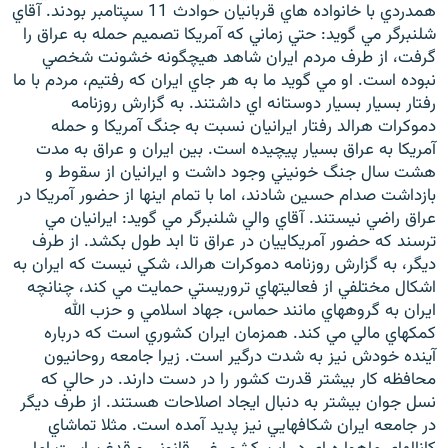
همدردي با خانواده هاي قربانيان حوادث 11 سپتامبر بودند. آقاي
شلنبرگر مي گويد: حتي زماني كه آمريكا تصميم حمله به عراق را
گرفت، از طرف مردم ايران شاهد هيچگونه خشونت شخصي
نبوده است. او مي گويد ما به هر جاي ايران كه رفتيم، مردم با ما
رفتار بسيار بسيار دوستانه اي داشتند. به گزارش روزنامه
دموكرات هرالد رفتار ايرانيان نسبت به جنگ آمريكا و حمله
آمريكا به عراق بسيار پيچيده است. بين ايران و عراق به مدت
هشت سال جنگ خونيني وجود داشت و ايرانيان از سقوط و
بازداشت صدام حسين شادند، اما با تمام اينها از حضور آمريكا در
عراق راضي نيستند. آقاي والي شلنبرگر مي گويد: ايرانيان مي
ترسند كه حضور آمريكاييان در عراق تا ابد طول بكشد. از طرف
ديگر، به گزارش روزنامه دموكرات هرالد، شكي نيست كه ايران به
اشكال مختلفي از فعاليتهاي تروريستي حمايت مي كند، چنانچه
ايران به گروههاي مانند حماس، جهاد اسلامي و حزب الله
كمكهاي مالي مي كند. همزمان ايران كشوري است كه درباره
آينده خودش نيز به شدت درگير است. زيرا جامعه روحانيون
محافظه كار بيشتر قدرت كشور را در دست دارند. در حالي كه
نسل جوان بيشتر به دنبال ايجاد اصلاحات هستند. از طرف ديگر
در جامعه ايران شكافهايي نيز پديد آمده است. مثلا تماشاي