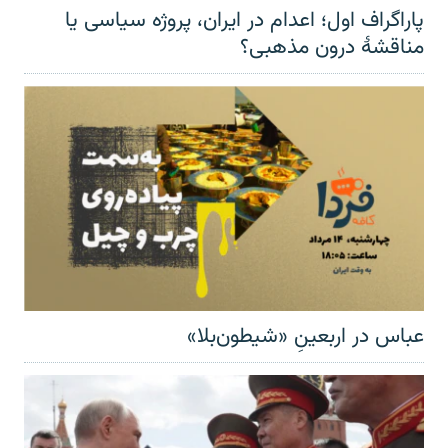
پاراگراف اول؛ اعدام در ایران، پروژه سیاسی یا
مناقشهٔ درون مذهبی؟
عباس در اربعینِ «شیطون‌بلا»