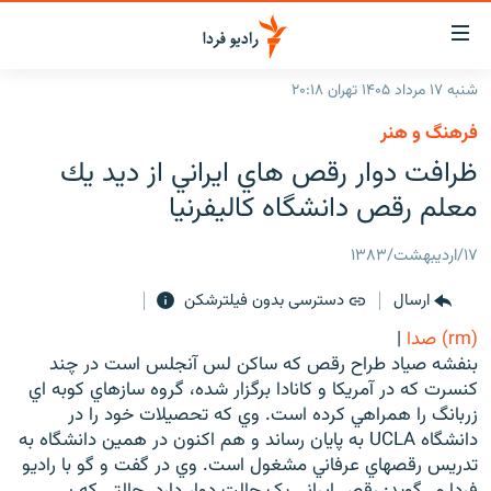
ینک‌های
ابلیت
سترسی
شنبه ۱۷ مرداد ۱۴۰۵ تهران ۲۰:۱۸
ازگشت
صفحه اصلی
فرهنگ و هنر
ازگشت
ایران
ظرافت دوار رقص هاي ايراني از ديد يك
ه
نوی
جهان
معلم رقص دانشگاه كاليفرنيا
صلی
رادیو
فتن
۱۷/اردیبهشت/۱۳۸۳
ه
پادکست
انتخاب کنید و بشنوید
فحه
ارسال
دسترسی بدون فیلترشکن
چندرسانه‌ای
برنامه‌های رادیویی
ستجو
(rm) صدا
|
زنان فردا
فرکانس‌ها
گزارش‌های تصویری
بنفشه صياد طراح رقص که ساکن لس آنجلس است در چند
کنسرت که در آمريکا و کانادا برگزار شده، گروه سازهاي کوبه اي
گزارش‌های ویدئویی
English
زربانگ را همراهي کرده است. وي که تحصيلات خود را در
دانشگاه UCLA به پايان رساند و هم اکنون در همين دانشگاه به
تدريس رقصهاي عرفاني مشغول است. وي در گفت و گو با راديو
به ما بپیوندید
فردا مي‌گويد: رقص ايراني يک حالت دوار دارد. حالتي که بي