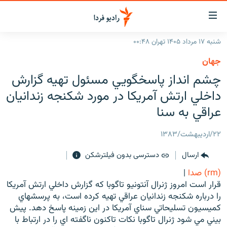
ینک‌های
ابلیت
سترسی
شنبه ۱۷ مرداد ۱۴۰۵ تهران ۰۰:۴۸
ازگشت
صفحه اصلی
جهان
ازگشت
ایران
چشم انداز پاسخگويي مسئول تهيه گزارش
ه
نوی
جهان
داخلي ارتش آمريکا در مورد شکنجه زندانيان
صلی
رادیو
عراقي به سنا
فتن
ه
پادکست
انتخاب کنید و بشنوید
۲۲/اردیبهشت/۱۳۸۳
فحه
چندرسانه‌ای
برنامه‌های رادیویی
ستجو
ارسال
دسترسی بدون فیلترشکن
زنان فردا
فرکانس‌ها
گزارش‌های تصویری
(rm) صدا
|
گزارش‌های ویدئویی
قرار است امروز ژنرال آنتونيو تاگوبا كه گزارش داخلي ارتش آمريكا
English
را درباره شكنجه زندانيان عراقي تهيه كرده است، به پرسشهاي
كميسيون تسليحاتي سناي آمريكا در اين زمينه پاسخ دهد. پيش
به ما بپیوندید
بيني مي شود ژنرال تاگوبا نكات تاكنون ناگفته اي را در ارتباط با