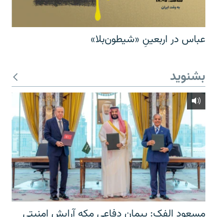
عباس در اربعینِ «شیطون‌بلا»
بشنوید
مسعود الفک: پیمان دفاعی مکه آرایش امنیتی