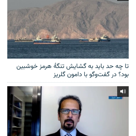
تا چه حد باید به گشایش تنگهٔ هرمز خوشبین
بود؟ در گفت‌وگو با دامون گلریز