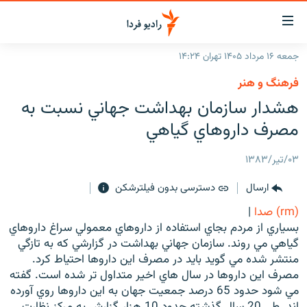
ینک‌های
ابلیت
سترسی
جمعه ۱۶ مرداد ۱۴۰۵ تهران ۱۴:۲۴
ازگشت
صفحه اصلی
فرهنگ و هنر
ازگشت
ایران
هشدار سازمان بهداشت جهاني نسبت به
ه
نوی
جهان
مصرف داروهاي گياهي
صلی
رادیو
فتن
۰۳/تیر/۱۳۸۳
ه
پادکست
انتخاب کنید و بشنوید
فحه
ارسال
دسترسی بدون فیلترشکن
چندرسانه‌ای
برنامه‌های رادیویی
ستجو
(rm) صدا
|
زنان فردا
فرکانس‌ها
گزارش‌های تصویری
بسياري از مردم بجاي استفاده از داروهاي معمولي سراغ داروهاي
گياهي مي روند. سازمان جهاني بهداشت در گزارشي كه به تازگي
گزارش‌های ویدئویی
English
منتشر شده مي گويد بايد در مصرف اين داروها احتياط كرد.
مصرف اين داروها در سال هاي اخير متداول تر شده است. گفته
مي شود حدود 65 درصد جمعيت جهان به اين داروها روي آورده
به ما بپیوندید
اند. طي 20 سال گذشته حدود 10 هزار گزارش به مركز نظارت