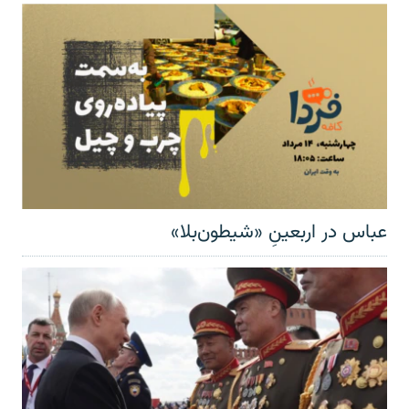
عباس در اربعینِ «شیطون‌بلا»