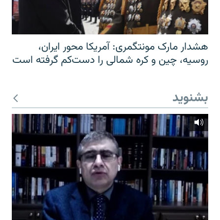
هشدار مارک مونتگمری: آمریکا محور ایران،
روسیه، چین و کره شمالی را دست‌کم گرفته است
بشنوید