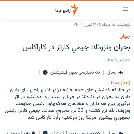
ینک‌های
ابلیت
سترسی
پنجشنبه ۱۵ مرداد ۱۴۰۵ تهران ۰۹:۲۲
ازگشت
صفحه اصلی
جهان
ازگشت
ایران
بحران ونزوئلا: جيمي كارتر در كاراكاس
ه
نوی
جهان
صلی
۰۱/بهمن/۱۳۸۱
رادیو
فتن
ارسال
دسترسی بدون فیلترشکن
ه
پادکست
انتخاب کنید و بشنوید
فحه
(rm) صدا
|
چندرسانه‌ای
برنامه‌های رادیویی
ستجو
در حاليكه كوشش هاي همه جانبه براي يافتن راهي براي پايان
زنان فردا
دادن به بحران در ونزوئلا در جريان است، روز دوشنبه در اثر
فرکانس‌ها
گزارش‌های تصویری
درگيري بين هواداران و مخالفان هوگوچاوز، رئيس حكومت
گزارش‌های ویدئویی
ونزوئلا، يك تن كشته و 33 تن مجروح شدند. جيمي كارتر، رئيس
English
جمهوري پيشين آمريكا روز دوشنبه وارد كاراكاس شد.
به ما بپیوندید
ارسال
دسترسی بدون فیلترشکن
به ما بپیوندید