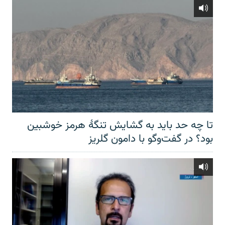
تا چه حد باید به گشایش تنگهٔ هرمز خوشبین
بود؟ در گفت‌وگو با دامون گلریز