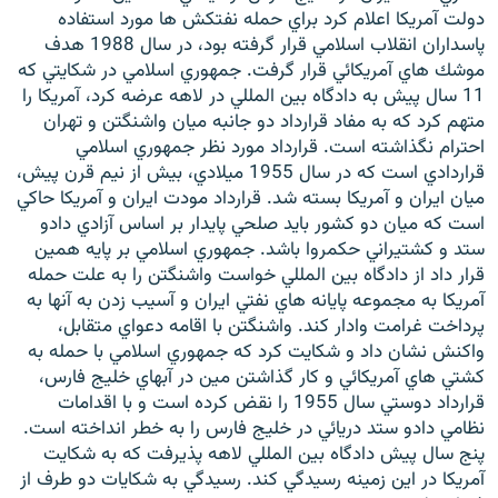
دولت آمريكا اعلام كرد براي حمله نفتكش ها مورد استفاده
پاسداران انقلاب اسلامي قرار گرفته بود، در سال 1988 هدف
موشك هاي آمريكائي قرار گرفت. جمهوري اسلامي در شكايتي كه
11 سال پيش به دادگاه بين المللي در لاهه عرضه كرد، آمريكا را
متهم كرد كه به مفاد قرارداد دو جانبه ميان واشنگتن و تهران
زبان‌های دیگر
احترام نگذاشته است. قرارداد مورد نظر جمهوري اسلامي
قراردادي است كه در سال 1955 ميلادي، بيش از نيم قرن پيش،
ميان ايران و آمريكا بسته شد. قرارداد مودت ايران و آمريكا حاكي
است كه ميان دو كشور بايد صلحي پايدار بر اساس آزادي دادو
ستد و كشتيراني حكمروا باشد. جمهوري اسلامي بر پايه همين
قرار داد از دادگاه بين المللي خواست واشنگتن را به علت حمله
آمريكا به مجموعه پايانه هاي نفتي ايران و آسيب زدن به آنها به
پرداخت غرامت وادار كند. واشنگتن با اقامه دعواي متقابل،
واكنش نشان داد و شكايت كرد كه جمهوري اسلامي با حمله به
كشتي هاي آمريكائي و كار گذاشتن مين در آبهاي خليج فارس،
قرارداد دوستي سال 1955 را نقض كرده است و با اقدامات
نظامي دادو ستد دريائي در خليج فارس را به خطر انداخته است.
پنج سال پيش دادگاه بين المللي لاهه پذيرفت كه به شكايت
آمريكا در اين زمينه رسيدگي كند. رسيدگي به شكايات دو طرف از