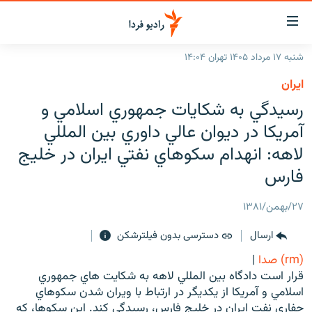
ینک‌های
ابلیت
سترسی
شنبه ۱۷ مرداد ۱۴۰۵ تهران ۱۴:۰۴
ازگشت
صفحه اصلی
ايران
ازگشت
ایران
رسيدگي به شكايات جمهوري اسلامي و
ه
نوی
جهان
آمريكا در ديوان عالي داوري بين المللي
صلی
رادیو
لاهه: انهدام سكوهاي نفتي ايران در خليج
فتن
ه
فارس
پادکست
انتخاب کنید و بشنوید
فحه
چندرسانه‌ای
برنامه‌های رادیویی
ستجو
۲۷/بهمن/۱۳۸۱
زنان فردا
فرکانس‌ها
گزارش‌های تصویری
ارسال
دسترسی بدون فیلترشکن
گزارش‌های ویدئویی
(rm) صدا
|
English
قرار است دادگاه بين المللي لاهه به شكايت هاي جمهوري
اسلامي و آمريكا از يكديگر در ارتباط با ويران شدن سكوهاي
به ما بپیوندید
حفاري نفت ايران در خليج فارس، رسيدگي كند. اين سكوها، كه