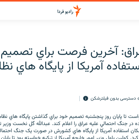
راق: آخرين فرصت براي تصميم ت
استفاده آمريكا از پايگاه هاي نظ
دسترسی بدون فیلترشکن
واست تا پايان روز پنجشنبه تصميم خود براي گذاشتن پايگاه هاي نظام
ده در جنگ احتمالي عليه عراق را اعلام كند. عبدالله گل نخست وزير تر
امکان استفاده آمريکا از پايگاه هاي کشورش در صورت يک جنگ احتمال
رد. کولين پاول وزير امور خارجه آمريکا از ترکيه خواسته بود تا پايان