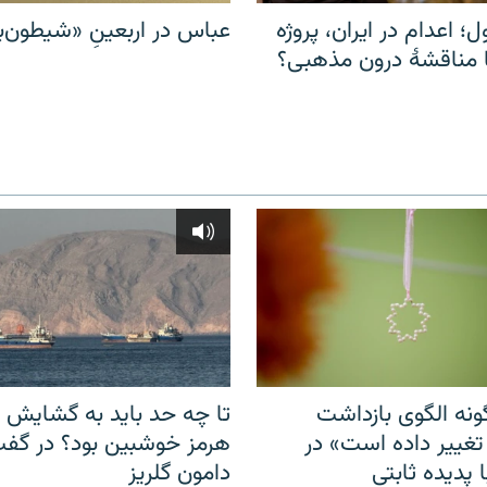
ل؛ اعدام در ایران، پروژه
عباس در اربعینِ «شیطون‌بل
مناقشهٔ درون مذهبی؟
نه الگوی بازداشت
تا چه حد باید به گشایش ت
 تغییر داده است» در
هرمز خوشبین بود؟ در گفت‌
 پدیده ثابتی
دامون گلریز