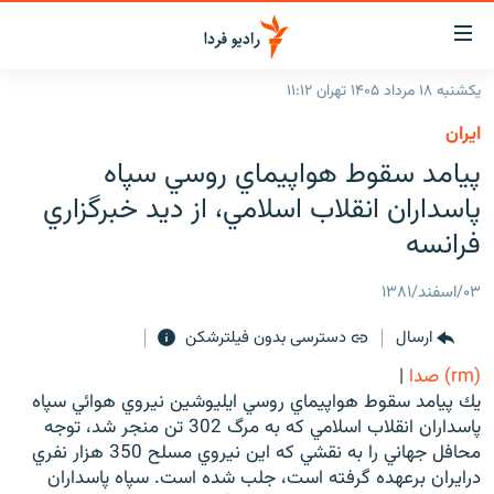
ینک‌های
ابلیت
سترسی
یکشنبه ۱۸ مرداد ۱۴۰۵ تهران ۱۱:۱۲
ازگشت
صفحه اصلی
ايران
ازگشت
ایران
پيامد سقوط هواپيماي روسي سپاه
ه
نوی
جهان
پاسداران انقلاب اسلامي، از ديد خبرگزاري
صلی
رادیو
فرانسه
فتن
ه
پادکست
انتخاب کنید و بشنوید
۰۳/اسفند/۱۳۸۱
فحه
چندرسانه‌ای
برنامه‌های رادیویی
ستجو
ارسال
دسترسی بدون فیلترشکن
زنان فردا
فرکانس‌ها
گزارش‌های تصویری
(rm) صدا
|
گزارش‌های ویدئویی
يك پيامد سقوط هواپيماي روسي ايليوشين نيروي هوائي سپاه
English
پاسداران انقلاب اسلامي كه به مرگ 302 تن منجر شد، توجه
محافل جهاني را به نقشي كه اين نيروي مسلح 350 هزار نفري
به ما بپیوندید
درايران برعهده گرفته است، جلب شده است. سپاه پاسداران