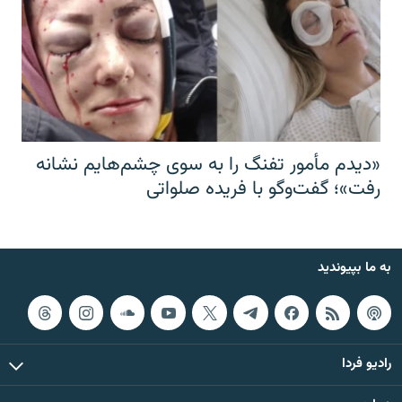
«دیدم مأمور تفنگ را به سوی چشم‌هایم نشانه
رفت»؛ گفت‌و‌گو با فریده صلواتی
به ما بپیوندید
رادیو فردا