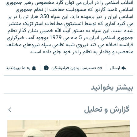
انقلاب اسلامی را در ايران مي توان گارد مخصوص رهبر جمهوري
اسلامي ناميد گاردي که مسووليت حفاظت از نظام جمهوري
اسلامي ايران را نيز برعهده دارد. اين سپاه 350 هزار تن را در بر
مي گيرد آماري که توسط انستيتوي مطالعات استراتژيک منتشر
شده است. اين سپاه به دستور آيت الله خميني بنيان گذار نظام
زبان‌های دیگر
جمهوري اسلامي ايران در 5 ماه مي 1979 بوجود آمد. خبرگزاري
فرانسه اضافه مي کند نيروي شبه نظامي سپاه نيروهاي مختلف
متعصب و وفادار به نظام را در خود جاي داده است.
ارسال
دسترسی بدون فیلترشکن
به ما بپیوندید
بیشتر بخوانید
گزارش و تحلیل