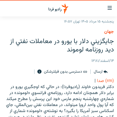
ینک‌های
ابلیت
سترسی
پنجشنبه ۱۵ مرداد ۱۴۰۵ تهران ۱۶:۵۷
ازگشت
صفحه اصلی
جهان
ازگشت
ایران
جايگزيني دلار با يورو در معاملات نفتي از
ه
نوی
جهان
ديد روزنامه لوموند
صلی
رادیو
فتن
۱۴/اسفند/۱۳۸۱
ه
پادکست
انتخاب کنید و بشنوید
فحه
ارسال
دسترسی بدون فیلترشکن
چندرسانه‌ای
برنامه‌های رادیویی
ستجو
(rm) صدا
|
زنان فردا
فرکانس‌ها
گزارش‌های تصویری
دكتر فريدون خاوند (راديوفردا): در حالي كه اوجگيري يورو در
برابر دلار همچنان ادامه دارد، روزنامه‌ي فرانسوي «لوموند» در
گزارش‌های ویدئویی
English
شماره‌ي چهارشنبه پنجم مارس خود اين پرسش را مطرح ميكند
كه آيا پول واحد اروپا ميتواند، در معاملات نفتي بين‌المللي، جاي
اسكناس سبز آمريكا را بگيرد؟ به نوشته‌ي «لوموند» شماري از
به ما بپیوندید
كشور هاي مسلمان توليد كننده‌ي نفت در نظر دارند در صورت