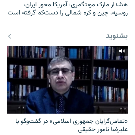
هشدار مارک مونتگمری: آمریکا محور ایران،
روسیه، چین و کره شمالی را دست‌کم گرفته است
بشنوید
«تعامل‌گرایان جمهوری اسلامی» در گفت‌وگو با
علیرضا نامور حقیقی