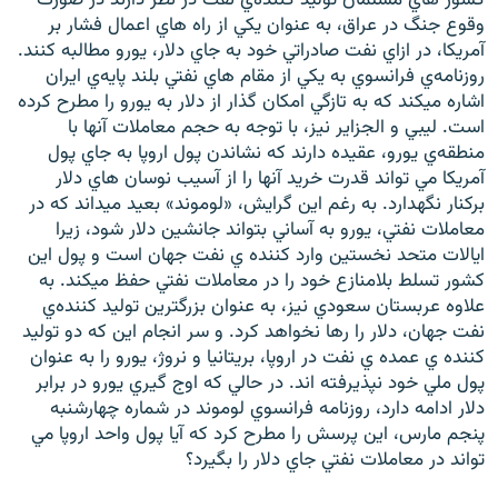
وقوع جنگ در عراق، به عنوان يكي از راه هاي اعمال فشار بر
آمريكا، در ازاي نفت صادراتي خود به جاي دلار، يورو مطالبه كنند.
روزنامه‌ي فرانسوي به يكي از مقام هاي نفتي بلند پايه‌ي ايران
اشاره ميكند كه به تازگي امكان گذار از دلار به يورو را مطرح كرده
است. ليبي و الجزاير نيز، با توجه به حجم معاملات آنها با
زبان‌های دیگر
منطقه‌ي يورو، عقيده دارند كه نشاندن پول اروپا به جاي پول
آمريكا مي تواند قدرت خريد آنها را از آسيب نوسان هاي دلار
بركنار نگهدارد. به رغم اين گرايش، «لوموند» بعيد ميداند كه در
معاملات نفتي، يورو به آساني بتواند جانشين دلار شود، زيرا
ايالات متحد نخستين وارد كننده ي نفت جهان است و پول اين
كشور تسلط بلامنازع خود را در معاملات نفتي حفظ ميكند. به
علاوه عربستان سعودي نيز، به عنوان بزرگترين توليد كننده‌ي
نفت جهان، دلار را رها نخواهد كرد. و سر انجام اين كه دو توليد
كننده ي عمده ي نفت در اروپا، بريتانيا و نروژ، يورو را به عنوان
پول ملي خود نپذيرفته اند. در حالي كه اوج گيري يورو در برابر
دلار ادامه دارد، روزنامه فرانسوي لوموند در شماره چهارشنبه
پنجم مارس، اين پرسش را مطرح كرد كه آيا پول واحد اروپا مي
تواند در معاملات نفتي جاي دلار را بگيرد؟