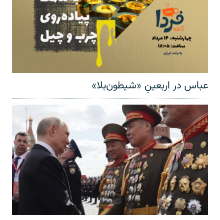
عباس در اربعینِ «شیطون‌بلا»