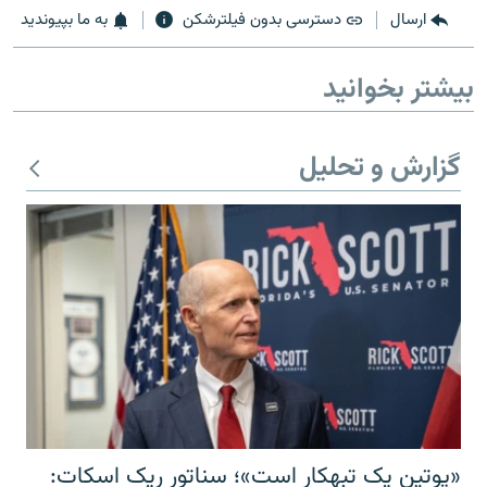
ارسال
دسترسی بدون فیلترشکن
به ما بپیوندید
بیشتر بخوانید
گزارش و تحلیل
«پوتین یک تبهکار است»؛ سناتور ریک اسکات: