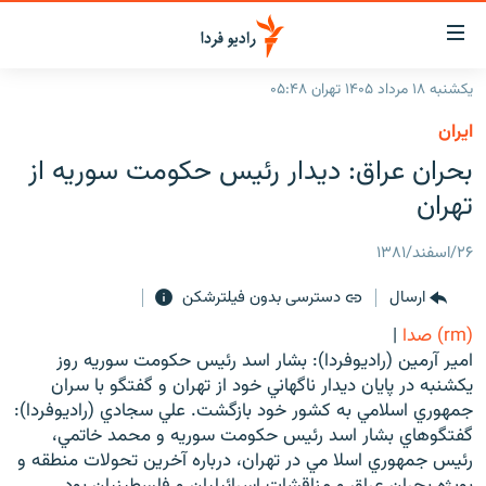
ینک‌های
ابلیت
سترسی
یکشنبه ۱۸ مرداد ۱۴۰۵ تهران ۰۵:۴۸
ازگشت
صفحه اصلی
ايران
ازگشت
ایران
بحران عراق: ديدار رئيس حكومت سوريه از
ه
نوی
جهان
تهران
صلی
رادیو
فتن
۲۶/اسفند/۱۳۸۱
ه
پادکست
انتخاب کنید و بشنوید
فحه
ارسال
دسترسی بدون فیلترشکن
چندرسانه‌ای
برنامه‌های رادیویی
ستجو
(rm) صدا
|
زنان فردا
فرکانس‌ها
گزارش‌های تصویری
امير آرمين (راديوفردا): بشار اسد رئيس حکومت سوريه روز
يکشنبه در پايان ديدار ناگهاني خود از تهران و گفتگو با سران
گزارش‌های ویدئویی
English
جمهوري اسلامي ‌به کشور خود بازگشت. علي سجادي (راديوفردا):
گفتگوهاي بشار اسد رئيس حکومت سوريه و محمد خاتمي،
رئيس جمهوري اسلا مي ‌در تهران، درباره آخرين تحولات منطقه و
به ما بپیوندید
بويژه بحران عراق و مناقشات اسرائيليان و فلسطينيان بود.