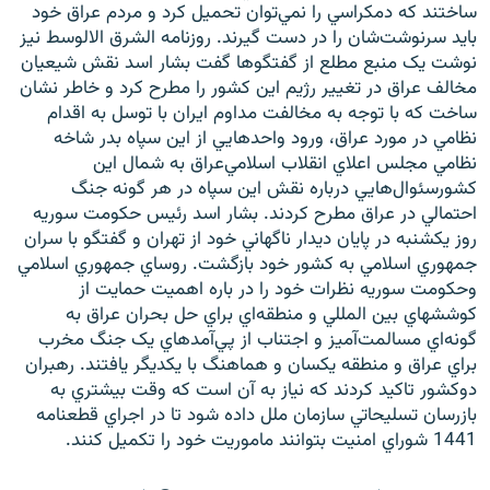
ساختند که دمکراسي را نمي‌توان تحميل کرد و مردم عراق خود
بايد سرنوشت‌شان را در دست گيرند. روزنامه الشرق الالوسط نيز
نوشت يک منبع مطلع از گفتگوها گفت بشار اسد نقش شيعيان
مخالف عراق در تغيير رژيم اين کشور را مطرح کرد و خاطر نشان
ساخت که با توجه به مخالفت مداوم ايران با توسل به اقدام
نظامي ‌در مورد عراق، ورود واحدهايي از اين سپاه بدر شاخه
نظامي ‌مجلس اعلاي انقلاب اسلامي‌عراق به شمال اين
کشورسئوال‌هايي درباره نقش اين سپاه در هر گونه جنگ
احتمالي در عراق مطرح کردند. بشار اسد رئيس حکومت سوريه
روز يکشنبه در پايان ديدار ناگهاني خود از تهران و گفتگو با سران
جمهوري اسلامي ‌به کشور خود بازگشت. روساي جمهوري اسلامي
‌وحکومت سوريه نظرات خود را در باره اهميت حمايت از
کوششهاي بين المللي و منطقه‌اي براي حل بحران عراق به
گونه‌اي مسالمت‌آميز و اجتناب از پي‌آمدهاي يک جنگ مخرب
براي عراق و منطقه يکسان و هماهنگ با يکديگر يافتند. رهبران
دوکشور تاکيد کردند که نياز به آن است که وقت بيشتري به
بازرسان تسليحاتي سازمان ملل داده شود تا در اجراي قطعنامه
1441 شوراي امنيت بتوانند ماموريت خود را تکميل کنند.