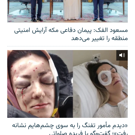
مسعود الفک: پیمان دفاعی مکه آرایش امنیتی
منطقه را تغییر می‌دهد
«دیدم مأمور تفنگ را به سوی چشم‌هایم نشانه
رفت»؛ گفت‌و‌گو با فریده صلواتی