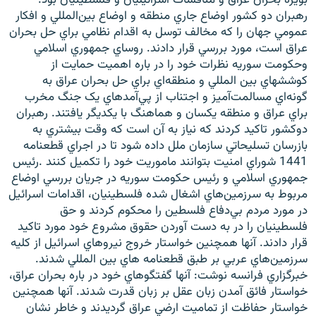
رهبران دو کشور اوضاع جاري منطقه و اوضاع بين‌المللي و افکار
عمومي ‌جهان را که مخالف توسل به اقدام نظامي ‌براي حل بحران
عراق است، مورد بررسي قرار دادند. روساي جمهوري اسلامي
‌وحکومت سوريه نظرات خود را در باره اهميت حمايت از
کوششهاي بين المللي و منطقه‌اي براي حل بحران عراق به
زبان‌های دیگر
گونه‌اي مسالمت‌آميز و اجتناب از پي‌آمدهاي يک جنگ مخرب
براي عراق و منطقه يکسان و هماهنگ با يکديگر يافتند. رهبران
دوکشور تاکيد کردند که نياز به آن است که وقت بيشتري به
بازرسان تسليحاتي سازمان ملل داده شود تا در اجراي قطعنامه
1441 شوراي امنيت بتوانند ماموريت خود را تکميل کنند .رئيس
جمهوري اسلامي‌ و رئيس حکومت سوريه در جريان بررسي اوضاع
مربوط به سرزمين‌هاي اشغال شده فلسطينيان، اقدامات اسرائيل
در مورد مردم بي‌دفاع فلسطين را محکوم کردند و حق
فلسطينيان را در به دست آوردن حقوق مشروع خود مورد تاکيد
قرار دادند. آنها همچنين خواستار خروج نيروهاي اسرائيل از کليه
سرزمين‌هاي عربي بر طبق قطعنامه هاي بين المللي شدند.
خبرگزاري فرانسه نوشت: آنها گفتگوهاي خود در باره بحران عراق،
خواستار فائق آمدن زبان عقل بر زبان قدرت شدند. آنها همچنين
خواستار حفاظت از تماميت ارضي عراق گرديدند و خاطر نشان