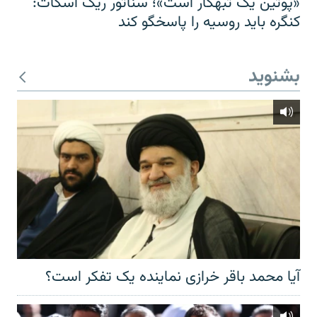
«پوتین یک تبهکار است»؛ سناتور ریک اسکات:
کنگره باید روسیه را پاسخگو کند
بشنوید
آیا محمد باقر خرازی نماینده یک تفکر است؟