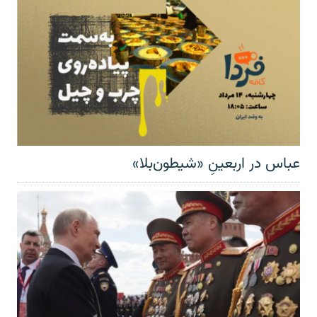
عباس در اربعینِ «شیطون‌بلا»