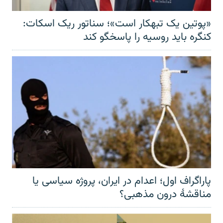
«پوتین یک تبهکار است»؛ سناتور ریک اسکات:
کنگره باید روسیه را پاسخگو کند
پاراگراف اول؛ اعدام در ایران، پروژه سیاسی یا
مناقشهٔ درون مذهبی؟