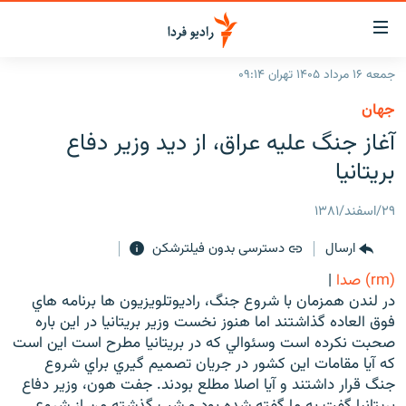
ینک‌های
ابلیت
سترسی
جمعه ۱۶ مرداد ۱۴۰۵ تهران ۰۹:۱۴
ازگشت
صفحه اصلی
جهان
ازگشت
ایران
آغاز جنگ عليه عراق، از ديد وزير دفاع
ه
نوی
جهان
بريتانيا
صلی
رادیو
فتن
۲۹/اسفند/۱۳۸۱
ه
پادکست
انتخاب کنید و بشنوید
فحه
ارسال
دسترسی بدون فیلترشکن
چندرسانه‌ای
برنامه‌های رادیویی
ستجو
(rm) صدا
|
زنان فردا
فرکانس‌ها
گزارش‌های تصویری
در لندن همزمان با شروع جنگ، راديوتلويزيون ها برنامه هاي
فوق العاده گذاشتند اما هنوز نخست وزير بريتانيا در اين باره
گزارش‌های ویدئویی
English
صحبت نكرده است وسئوالي كه در بريتانيا مطرح است اين است
كه آيا مقامات اين كشور در جريان تصميم گيري براي شروع
جنگ قرار داشتند و آيا اصلا مطلع بودند. جفت هون، وزير دفاع
به ما بپیوندید
بريتانيا گفت به ما گفته شده بود و شب گذشته من از شروع