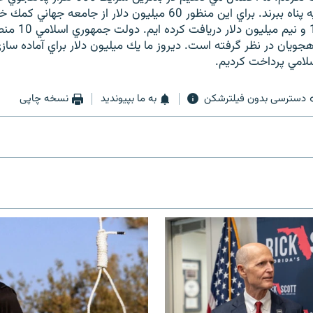
كشورهاي همسايه پناه ببرند. براي اين منظور 60 ميليون دلار از جامع
متاسفانه فقط 19 و نيم
هجويان در نظر گرفته است. ديروز ما يك ميليون دلار براي آماده سا
امي پرداخت كرديم.
دسترسی بدون فیلترشکن
به ما بپیوندید
نسخه چاپی