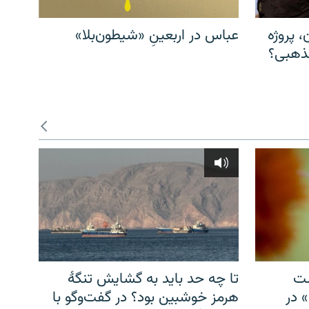
، پروژه
عباس در اربعینِ «شیطون‌بلا»
مذهبی؟
شت
تا چه حد باید به گشایش تنگهٔ
» در
هرمز خوشبین بود؟ در گفت‌وگو با