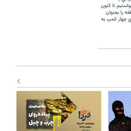
ه جهاني كمك خواستيم تا كنون
 ميليون دلار دريافت كرده ايم. دولت جمهوري اسلامي 10 منطقه را بعنوان
زي چهار كمپ به