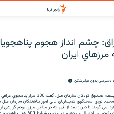
ق: چشم انداز هجوم پناهجويا
 مرزهاي ايران
دسترسی بدون فیلترشکن
يك سخنگوي يونيسف، صندوق كودكان سازمان ملل، گفت 300 هز
محمد نوري، سخنگوي كميسارياي عالي امور پناهندگان سازمان ملل در
فردا مي گويد: تا ديروز بعد از ظهر كه در مناطق مرزي بودم گزارشي ا
پناهجويان دريافت نكردم. ما احتمال مي دهيم در بدترين شرايط