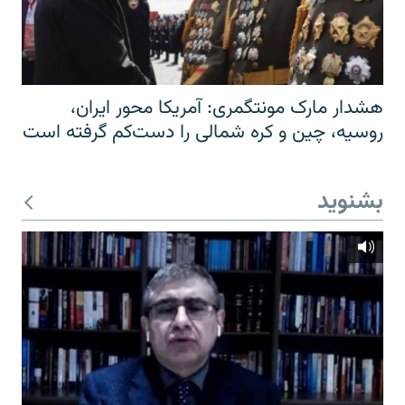
هشدار مارک مونتگمری: آمریکا محور ایران،
روسیه، چین و کره شمالی را دست‌کم گرفته است
بشنوید