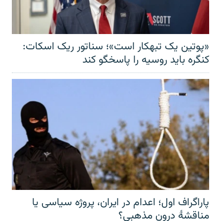
«پوتین یک تبهکار است»؛ سناتور ریک اسکات:
کنگره باید روسیه را پاسخگو کند
پاراگراف اول؛ اعدام در ایران، پروژه سیاسی یا
مناقشهٔ درون مذهبی؟