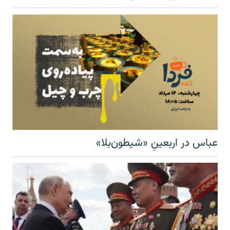
عباس در اربعینِ «شیطون‌بلا»