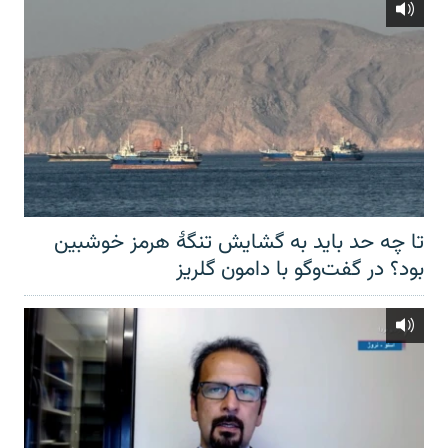
تا چه حد باید به گشایش تنگهٔ هرمز خوشبین
بود؟ در گفت‌وگو با دامون گلریز