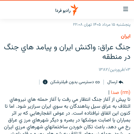
ینک‌های
ابلیت
سترسی
پنجشنبه ۱۵ مرداد ۱۴۰۵ تهران ۲۲:۰۸
ازگشت
صفحه اصلی
ايران
ازگشت
ایران
جنگ عراق: واكنش ايران و پيامد هاي جنگ
ه
نوی
جهان
در منطقه
صلی
رادیو
فتن
۰۳/فروردین/۱۳۸۲
ه
پادکست
انتخاب کنید و بشنوید
فحه
ارسال
دسترسی بدون فیلترشکن
چندرسانه‌ای
برنامه‌های رادیویی
ستجو
(rm) صدا
|
زنان فردا
فرکانس‌ها
گزارش‌های تصویری
تا پيش از آغاز جنگ انتظار مي رفت با آغاز حمله هاي نيروهاي
ائتلاف به عراق سيل پناهندگان به سوي ايران سرازير شود. اما تا
گزارش‌های ویدئویی
English
کنون اين اتفاق نيافتاده است. در عوض انفجارهايي که بر اثر
بمباران يا اصابت موشکها در بصره و ديگر شهرهاي مرز ي عراق
رخ مي دهد، باعث تکان خوردن ساختمانهاي شهرهاي مرزي ايران
به ما بپیوندید
مي شود. حمله نيروهاي ائتلاف به شهرهاي بصره و فاو باعث