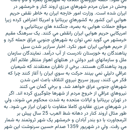
وحش در ميان مردم شهرهاي مرزي اروند کنار و خرمشهر در
ايران شده است. وزارت امور خارجه ايران به خاطر نقض حريم
هوايي اين کشور به کشورهاي بريتانيا و امريکا اعتراض کرده زيرا
موقع حملات هوايي به بصره، جنگنده هاي بريتانيايي و
امريکايي حريم هوايي ايران رانقض مي کنند. يک سرهنگ مقيم
زبان‌های دیگر
خرمشهر مي گويد نمي توان به شهرهاي جنوبي عراق حمله کرد و
از حريم هوايي ايران عبور نکرد. اخبار سرازير شدن سيل
پناهندگان به خوزستان نادرست از آب درآمد. نمايندگان سازمان
ملل و سازمانهاي غير دولتي در هتلهاي اهواز منتظر علائم آغاز
ورود پناهندگان هستند. برخي از ناظران معتقدند که شيعيان
عراقي دليلي نمي بينند حرکت به سوي ايران را آغاز کنند چرا که
فکر مي کنند، پيروز سريع نيروي ائتلاف باعث امن شدن
شهرهاي جنوبي عراق خواهد شد. و برخي گمان مي کنند
نيروهاي عراقي از خروج مردم از شهرها جلوگيري کرده اند. اگر
در تهران بريتانيا و ايالات متحده به شدت محکوم مي شوند، ولي
در شهرهاي مرزي عقايدي کاملا متفاوت با تهران ابراز مي شود. به
طور مثال اروند کنار در دهانه شط العرب 25 سال پيش بر
اثرمجاورت با دو بندر آبادان و خرمشهر يک شهر ثروتمند به شمار
مي رفت. ولي در شهريور 1359 صدام حسين سرنوشت اين شهر