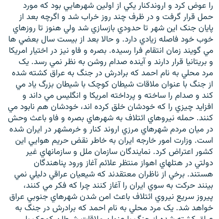
را عوض کرد و اروندکنار يکي از اولين شهرهايي بود که مورد
حمل قرار گرفت و در ظرف چند روز خراب شد و اگرچه بعد از
پايان جنک اين شهر تا حدودي بازسازي شد ولي هنوز تا روزهاي
خوب خود فاصله زيادي دارد. و حالا بعد از بيست سال بعضي ها
مي گويند زمان انتقام فرا رسيده. بصره و فاو نيز در اختيار امريکا
و بريتانيا قرار دارند و آينده صدام روشن به نظر نمي رسد. يک
مرد محلي به نام احمد که برادرش در جنگ به عراق کشته شده
از جنگ با عنوان ملاقات شيطان کوچک با شيطان بزرگ ياد مي
کند و صدام را ساخته و پرداخته امريکا و انگليس مي داند و
افزايد چيزي را که خودشان خلق کرده اند، خودشان هم نابود مي
کنند. حمله نيروهاي ائتلاف به شهرهاي بصره و فاو باعث وحش
در ميان مردم شهرهاي مرزي اروند کنار و خرمشهر در ايران شده
است. وزارت امور خارجه ايران به خاطر نقض حريم هوايي اين
کشور اعتراض کرد. نمايندگان سازمان ملل و سازمانهاي غير
دولتي در هتلهاي اهواز منتظر علائم آغاز ورود پناهندگان
هستند. برخي از ناظران معتقدند که شيعيان عراقي دليلي نمي
بينند حرکت به سوي ايران را آغاز کنند چرا که فکر مي کنند،
پيروز سريع نيروي ائتلاف باعث امن شدن شهرهاي جنوبي عراق
خواهد شد. يک مرد محلي به نام احمد که برادرش در جنگ به