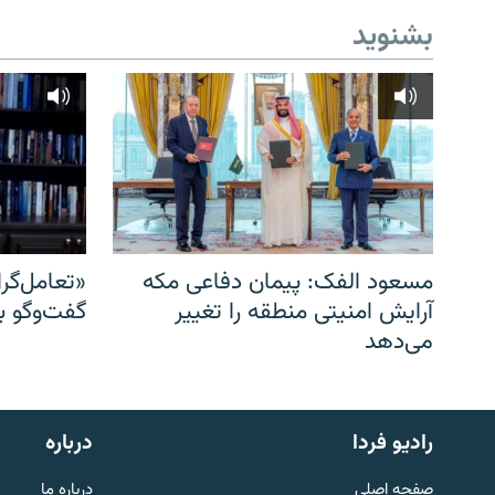
بشنوید
مسعود الفک: پیمان دفاعی مکه
«تعامل‌گر
آرایش امنیتی منطقه را تغییر
گفت‌وگو ب
می‌دهد
English
رادیو فردا
درباره
به ما بپیوندید
صفحه اصلی
درباره ما