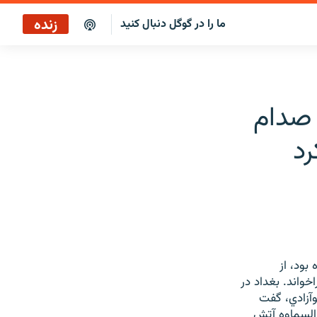
زنده
ما را در گوگل دنبال کنید
پخش آنلاین
پخش رادیویی
 صدام
پخش آنلاین
رد
پخش ماهواره‌ای
بود، از
خواند. بغداد در
وآزادي، گفت
 السماوه آتش