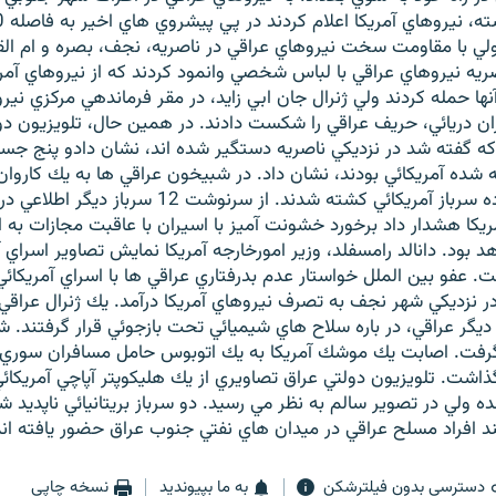
ولي با مقاومت سخت نيروهاي عراقي در ناصريه، نجف، بصره و ام ا
اصريه نيروهاي عراقي با لباس شخصي وانمود كردند كه از نيروهاي آمر
نها حمله كردند ولي ژنرال جان ابي زايد، در مقر فرماندهي مركزي نيرو
ن دريائي، حريف عراقي را شكست دادند. در همين حال، تلويزيون دو
ا كه گفته شد در نزديكي ناصريه دستگير شده اند، نشان دادو پنج جسد
شده آمريكائي بودند، نشان داد. در شبيخون عراقي ها به يك كاروا
نظامي آمريكائي، ده سرباز آمريكائي كشته شدند. از سرنوش
كا هشدار داد برخورد خشونت آميز با اسيران با عاقبت مجازات به ات
بود. دانالد رامسفلد، وزير امورخارجه آمريكا نمايش تصاوير اسراي آ
ت. عفو بين الملل خواستار عدم بدرفتاري عراقي ها با اسراي آمريكائ
در نزديكي شهر نجف به تصرف نيروهاي آمريكا درآمد. يك ژنرال عراقي
 ديگر عراقي، در باره سلاح هاي شيميائي تحت بازجوئي قرار گرفتند
اشت. تلويزيون دولتي عراق تصاويري از يك هليكوپتر آپاچي آمريكا
 ولي در تصوير سالم به نظر مي رسيد. دو سرباز بريتانيائي ناپديد 
ند افراد مسلح عراقي در ميدان هاي نفتي جنوب عراق حضور يافته اند
دسترسی بدون فیلترشکن
به ما بپیوندید
نسخه چاپی