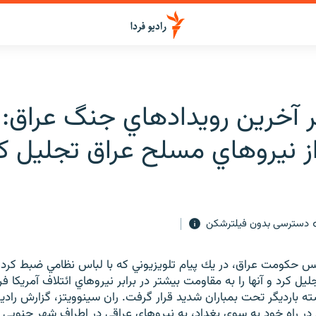
ر آخرين رويدادهاي جنگ عراق:
 نيروهاي مسلح عراق تجليل ك
دسترسی بدون فیلترشکن
حكومت عراق، در يك پيام تلويزيوني كه با لباس نظامي ضبط كرده 
يل كرد و آنها را به مقاومت بيشتر در برابر نيروهاي ائتلاف آمريكا فرا
 بارديگر تحت بمباران شديد قرار گرفت. ران سينوويتز، گزارش رادي
 در راه خود به سوي بغداد، به نيروهاي عراقي در اطراف شهر جنوبي