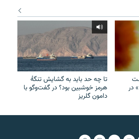
شت
تا چه حد باید به گشایش تنگهٔ
» در
هرمز خوشبین بود؟ در گفت‌وگو با
دامون گلریز