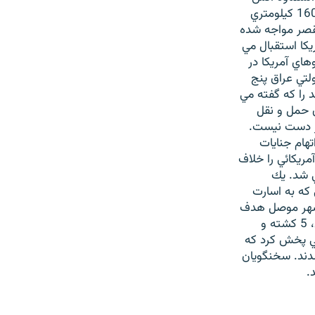
گشودند. روز گذشته، نيروهاي آمريكا اعلام كردند در پي پيشروي هاي اخير به فاصله 160 كيلومتري
لقصر مواجه شده
يكا استقبال مي
هاي آمريكا در
لتي عراق پنج
 را كه گفته مي
ن حمل و نقل
ت 12 سرباز ديگر اطلاعي در دست نيست.
هام جنايات
مريكائي را خلاف
ي شد. يك
 كه به اسارت
. شهر موصل هدف
بمباران تازه قرار گرفت. اصابت يك موشك آمريكا به يك اتوبوس حامل مسافران سوري، 5 كشته و
ئي پخش كرد كه
شدند. سخنگويان
.