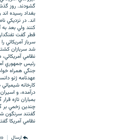
بغداد رسيده اند 
اند. در نزديكي ن
كنند ولي بعد به آ
قطر گفت تفنگدارا
سرباز آمريكائي ر
شد سربازان كشته 
رئيس جمهوري آمري
جنگي همراه خواهد 
عهدنامه ژنو دانس
كارخانه شيميائي 
درآمده، و اسيران
چندين زخمي بر گذ
گفتند سرنگون شده
نظامي آمريكا گفت
ارسال