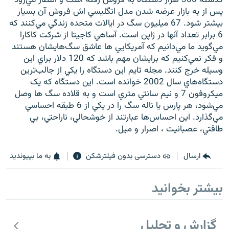
پس از به بازار عرضه شدن مدل انگليسي اش فروش آن بسيار
بيشتر شود. 67 ميليون سگ در ايالات متحده زندگي مي‌کنند که
6 برابر تعداد آنها در ژاپن است. آساهي کاجيتا از شرکت کاکارا
مي‌گويد ما مي‌دانيم که آمريکايي ها عاشق سگ‌هايشان هستند
و فکر نمي‌کنيم که برايشان مهم باشد که 120 دلار براي اين
زبان‌های دیگر
وسيله خرج کنند. مجله تايم اين دستگاه را يکي از جالب‌ترين
دستگاه‌هاي سال 2002 خوانده است. اين دستگاه که يک
ميکروفون 7 و نيم سانتي متري است و به قلاده سگ ها وصل
مي‌شود، هر پارس يا ناله سگ را در يکي از 6 طبقه احساسي
مي‌گذارد. اين احساس‌ها عبارتند از خوشحالي، ناراحتي، بي
طاقتي، عصبانيت ، اصرار و ميل.
ارسال
دسترسی بدون فیلترشکن
به ما بپیوندید
بیشتر بخوانید
گزارش و تحلیل