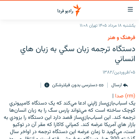
ینک‌های
ابلیت
سترسی
یکشنبه ۱۸ مرداد ۱۴۰۵ تهران ۱۱:۰۸
ازگشت
صفحه اصلی
فرهنگ و هنر
ازگشت
ایران
دستگاه ترجمه زبان سگي به زبان هاي
ه
نوی
جهان
انساني
صلی
رادیو
فتن
۰۵/فروردین/۱۳۸۲
ه
پادکست
انتخاب کنید و بشنوید
فحه
ارسال
دسترسی بدون فیلترشکن
چندرسانه‌ای
برنامه‌های رادیویی
ستجو
(rm) صدا
|
زنان فردا
فرکانس‌ها
گزارش‌های تصویری
يک اسباب‌بازي‌ساز ژاپني ادعا مي‌کند که يک دستگاه کامپيوتري
کوچک ساخته است که مي‌تواند پارس سگ را به زبان انسان‌ها
گزارش‌های ویدئویی
English
ترجمه کند. این اسباب‌بازي‌ساز قصد دارد اين دستگاه را بزودي به
بازار هاي آمريکا عرضه کند. کمپاني کاکارا که مقر آن در توکيو
است، مي‌گويد تا زمان عرضه اين دستگاه ترجمه در اواخر سال
به ما بپیوندید
گذشته 300 هزار دستگاه به فروش رفته است و انتظار مي‌رود