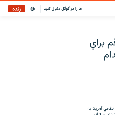
زنده
ما را در گوگل دنبال کنید
ایستگاه ۱۹
پخش رادیویی
م براي
ایستگاه ۱۹
ام
پخش ماهواره‌ای
مله نظامي آمريكا به
ادند استيلاي