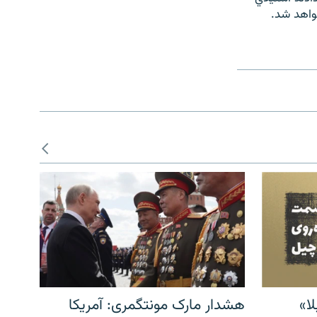
واهد شد.
ا»
هشدار مارک مونتگمری: آمریکا