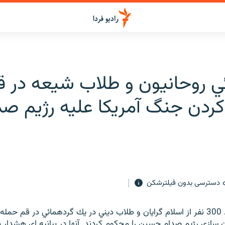
ي روحانيون و طلاب شيعه در ق
ردن جنگ آمريكا عليه رژيم صد
دسترسی بدون فیلترشکن
روز يكشنبه حدود 300 نفر از اسلام گرايان و طلاب ديني در يك گردهمائي در قم ح
 سازي رژيم صدام حسين را محكوم كردند. آنها در بيانيه اي هشدار د