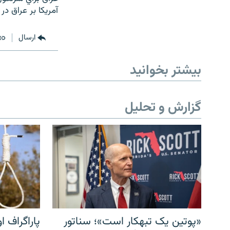
آمريكا بر عراق 
ارسال
بیشتر بخوانید
گزارش و تحلیل
«پوتین یک تبهکار است»؛ سناتور
پاراگراف او