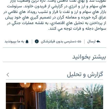
تقويت شد و بهاي نفت كاهش يافت. تازه ترين وضعيت بازار
هاي سهام و ارز و انرژي در گزارشي از فريدون خاوند. سرنوشت
بازار هاي سهام و ارز و نفت با فراز و نشيب رويداد هاي نظامي در
عراق گره خورده و معامله گران در تصميم گيري هاي خود پيش
از پرداختن به تحليل هاي اقتصادي، به نقشه عمليات جنگي در
سواحل دجله و فرات توجه مي كنند.
ارسال
دسترسی بدون فیلترشکن
به ما بپیوندید
بیشتر بخوانید
گزارش و تحلیل