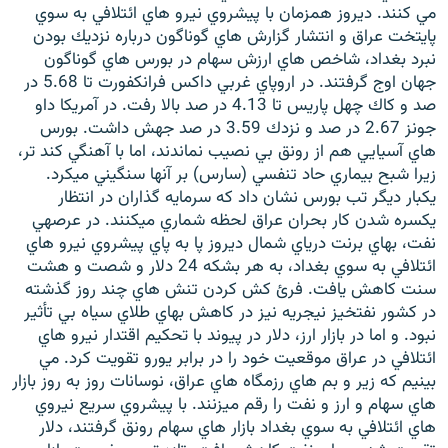
مي كنند. ديروز همزمان با پيشروي نيرو هاي ائتلافي به سوي
پايتخت عراق و انتشار گزارش هاي گوناگون درباره نزديك بودن
نبرد بغداد، شاخص هاي ارزش سهام در بورس هاي گوناگون
جهان اوج گرفتند. در اروپاي غربي داكس فرانكفورت تا 5.68 در
صد و كاك چهل پاريس تا 4.13 در صد بالا رفت. در آمريكا داو
زبان‌های دیگر
جونز 2.67 در صد و نزدك 3.59 در صد جهش داشت. بورس
هاي آسيايي هم از رونق بي نصيب نماندند، اما با آهنگي كند تر،
زيرا شبح بيماري حاد تنفسي (سارس) بر آنها سنگيني ميكرد.
يكبار ديگر تب بورس نشان داد كه سرمايه گذاران در انتظار
يكسره شدن كار بحران عراق لحظه شماري ميكنند. در عرصهي
نفت، بهاي برنت درياي شمال ديروز پا به پاي پيشروي نيرو هاي
ائتلافي به سوي بغداد، به هر بشكه 24 دلار و شصت و هشت
سنت كاهش يافت. فرئ كش كردن تنش هاي چند روز گذشته
در كشور نفتخيز نيجريه نيز در كاهش بهاي طلاي سياه بي تأثير
نبود. و اما در بازار ارز، دلار در پيوند با تحكيم اقتدار نيرو هاي
ائتلافي در عراق موقعيت خود را در برابر يورو تقويت كرد. مي
بينيم كه زير و بم هاي رزمگاه هاي عراق، نوسانات روز به روز بازار
هاي سهام و ارز و نفت را رقم ميزنند. با پيشروي سريع نيروي
هاي ائتلافي به سوي بغداد بازار هاي سهام رونق گرفتند، دلار