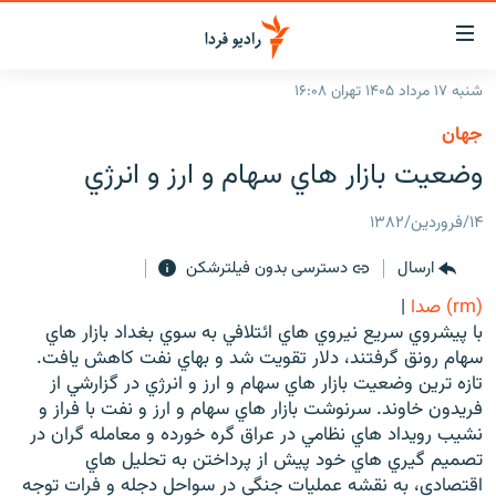
ینک‌های
ابلیت
سترسی
شنبه ۱۷ مرداد ۱۴۰۵ تهران ۱۶:۰۸
ازگشت
صفحه اصلی
جهان
ازگشت
ایران
وضعيت بازار هاي سهام و ارز و انرژي
ه
نوی
جهان
صلی
۱۴/فروردین/۱۳۸۲
رادیو
فتن
ارسال
دسترسی بدون فیلترشکن
ه
پادکست
انتخاب کنید و بشنوید
فحه
(rm) صدا
|
چندرسانه‌ای
برنامه‌های رادیویی
ستجو
با پيشروي سريع نيروي هاي ائتلافي به سوي بغداد بازار هاي
زنان فردا
سهام رونق گرفتند، دلار تقويت شد و بهاي نفت كاهش يافت.
فرکانس‌ها
گزارش‌های تصویری
تازه ترين وضعيت بازار هاي سهام و ارز و انرژي در گزارشي از
گزارش‌های ویدئویی
فريدون خاوند. سرنوشت بازار هاي سهام و ارز و نفت با فراز و
English
نشيب رويداد هاي نظامي در عراق گره خورده و معامله گران در
تصميم گيري هاي خود پيش از پرداختن به تحليل هاي
به ما بپیوندید
اقتصادي، به نقشه عمليات جنگي در سواحل دجله و فرات توجه