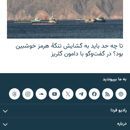
تا چه حد باید به گشایش تنگهٔ هرمز خوشبین
بود؟ در گفت‌وگو با دامون گلریز
به ما بپیوندید
رادیو فردا
درباره