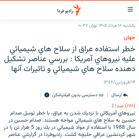
ینک‌های
ابلیت
سترسی
یکشنبه ۱۸ مرداد ۱۴۰۵ تهران ۱۰:۳۷
ازگشت
صفحه اصلی
جهان
ازگشت
ایران
خطر استفاده عراق از سلاح هاي شيميائي
ه
نوی
جهان
عليه نيروهاي آمريكا : بررسي عناصر تشكيل
صلی
رادیو
دهنده سلاح هاي شيميائي و تاثيرات آنها
فتن
ه
پادکست
انتخاب کنید و بشنوید
۱۴/فروردین/۱۳۸۲
فحه
چندرسانه‌ای
برنامه‌های رادیویی
ستجو
ارسال
دسترسی بدون فیلترشکن
زنان فردا
فرکانس‌ها
گزارش‌های تصویری
(rm) صدا
|
گزارش‌های ویدئویی
نيروهاي آمريكائي با نزديك شدن به عراق، با خطر توسل صدام
English
حسين به سلاح هاي شيميائي مواجه هستند. صدام حسين در
سال 1988 با استفاده از مواد شيميائي در يك روز 5 هزار تن را در
به ما بپیوندید
شهر كردنشين عراقي حلبچه كشت. راديوفردا در گزارشي عناصر