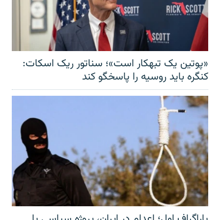
«پوتین یک تبهکار است»؛ سناتور ریک اسکات:
کنگره باید روسیه را پاسخگو کند
پاراگراف اول؛ اعدام در ایران، پروژه سیاسی یا