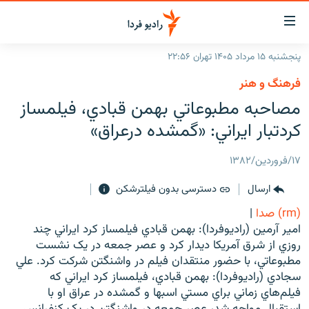
ینک‌های
ابلیت
سترسی
پنجشنبه ۱۵ مرداد ۱۴۰۵ تهران ۲۲:۵۶
ازگشت
صفحه اصلی
فرهنگ و هنر
ازگشت
ایران
مصاحبه مطبوعاتي بهمن قبادي، فيلمساز
ه
نوی
جهان
كردتبار ايراني: «گمشده درعراق»
صلی
رادیو
فتن
۱۷/فروردین/۱۳۸۲
ه
پادکست
انتخاب کنید و بشنوید
فحه
ارسال
دسترسی بدون فیلترشکن
چندرسانه‌ای
برنامه‌های رادیویی
ستجو
(rm) صدا
|
زنان فردا
فرکانس‌ها
گزارش‌های تصویری
امير آرمين (راديوفردا): بهمن قبادي فيلمساز کرد ايراني چند
روزي از شرق آمريکا ديدار کرد و عصر جمعه در يک نشست
گزارش‌های ویدئویی
English
مطبوعاتي، با حضور منتقدان فيلم در واشنگتن شرکت کرد. علي
سجادي (راديوفردا): بهمن قبادي، فيلمساز کرد ايراني که
فيلم‌هاي زماني براي مستي اسبها و گمشده در عراق او با
به ما بپیوندید
استقبال مواجه شد، عصر جمعه در واشنگتن در يک کنفرانس