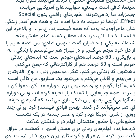
الان جديدترين فيلم‌هاي جنگي را کردها مي‌بينند بدون پرده
سينما، کافي است بايستي، هواپيماهاي آمريکايي مي‌آيند،
جيمزباند ها رد مي‌شوند، انفجارهاي واقعي بدون Special
Effect. کردها در سينما به دنيا آمده اند و همه هم آنقدر زندگي
شان ماجراجويانه بوده که همه فيلمسازند. ع.س.: و بالاخره اين
فيلمساز کرد ايراني، درباره ايده‌هائي که به فيلم هايش منجر
شده‌اند به يکي از حاضران گفت : بهمن قبادي: من قصه هايم را
از دل خود مردم مي‌گيرم و در تيتراژ هم مي‌نويسم با زندگي ، نه
با بازيگري . 50 درصد ايده‌هاي خودم است که ايده‌هاي زندگي
خودم است و 50 درصد هم از کاراکتر‌هائي که جمع مي‌کنم.
باهاشون که زندگي مي‌کنم. شکل موسيقي زدن و نوع رفتارشان
را مي‌بينم و قاطي مي‌کنم و مي‌شود يک سناريو. من کافي است
که به آنها بگويم دوباره موسيقي بزن. دوباره غذا کن. دعوا کن با
پسرت. همه چيزهايي را که يک بار تجربه کرده اند، وقتي دوباره
به آنها مي‌گويي به بهترين شکل بازي مي‌کنند که آدم‌هاي حرفه
اي هم نمي‌توانند کار کنند. بهمن قبادي فيلمساز کرد ايراني چند
روزي از شرق آمريکا ديدار کرد و عصر جمعه در يک نشست
مطبوعاتي، با حضور منتقدان فيلم در واشنگتن شرکت
کرد.سازنده فيلم‌هاي زماني براي مستي اسبها و گمشده در عراق
گفت بين كردستان عراق و كردستان ايران مرزي قائل نيست. وي