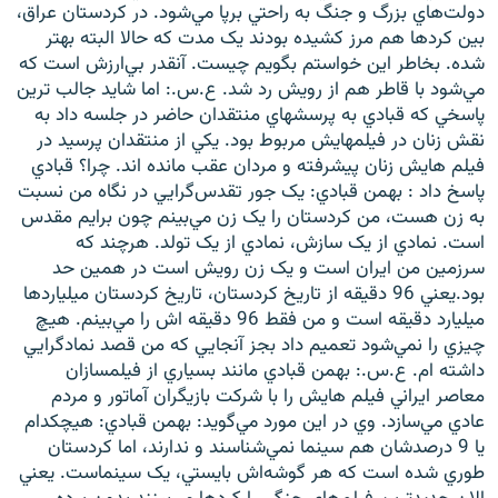
دولت‌هاي بزرگ و جنگ به راحتي برپا مي‌شود. در کردستان عراق،
بين کردها هم مرز کشيده بودند يک مدت که حالا البته بهتر
شده. بخاطر اين خواستم بگويم چيست. آنقدر بي‌ارزش است که
مي‌شود با قاطر هم از رويش رد شد. ع.س.: اما شايد جالب ترين
پاسخي که قبادي به پرسشهاي منتقدان حاضر در جلسه داد به
نقش زنان در فيلمهايش مربوط بود. يکي از منتقدان پرسيد در
فيلم هايش زنان پيشرفته و مردان عقب مانده اند. چرا؟ قبادي
پاسخ داد : بهمن قبادي: يک جور تقدس‌گرايي در نگاه من نسبت
به زن هست، من کردستان را يک زن مي‌بينم چون برايم مقدس
است. نمادي از يک سازش، نمادي از يک تولد. هرچند که
سرزمين من ايران است و يک زن رويش است در همين حد
بود.يعني 96 دقيقه از تاريخ کردستان، تاريخ کردستان ميلياردها
ميليارد دقيقه است و من فقط 96 دقيقه اش را مي‌بينم. هيچ
چيزي را نمي‌شود تعميم داد بجز آنجايي که من قصد نمادگرايي
داشته ام. ع.س.: بهمن قبادي مانند بسياري از فيلمسازان
معاصر ايراني فيلم هايش را با شرکت بازيگران آماتور و مردم
عادي مي‌سازد. وي در اين مورد مي‌گويد: بهمن قبادي: هيچکدام
يا 9 درصدشان هم سينما نمي‌شناسند و ندارند، اما کردستان
طوري شده است که هر گوشه‌اش بايستي، يک سينماست. يعني