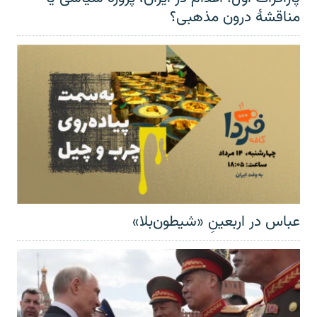
مناقشهٔ درون مذهبی؟
عباس در اربعینِ «شیطون‌بلا»