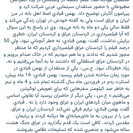
مطبوعاتي با حضور منتقدان سينمايي غربي شرکت کرد و
پيرامون آثارش توضيح داد. بهمن قبادي اصلا اهل بانه در مرز
ايران و عراق است ولي به گفته خودش در تهران زندگي مي‌کند و
فقط سالي يکي دو ماه به بانه مي‌رود. وي در پاسخ به اين سوال
که آيا فيلمبرداري در کردستان عراق و کردستان ايران، خطري
زبان‌های دیگر
برايش نداشت، گفت: بهمن قبادي: نه خطر آنچناني نبود، ولي 50
درصد فيلم را کردستان عراق فيلمبرداري کرديم که ما منتظر
مجوز شديم که ندادند و ما هم نبوديم که در خاک صدام برويم و
در کردستان عراق استقلالي که داشتند ما به آنجا مي‌رفتيم و نه،
زياد خطرناک نبود. ع.س.: يکي از منتقدان از بهمن قبادي در
مورد زمان ساخته شدن فيلم پرسيد: بهمن قبادي: 16 ماه پيش،
استارت زدم در فروردين ماه سال گذشته تمام شد و 4 ماه و نيم
به خاطر صد کيلومتر سفرهايي که براي تعويض لوکيشن
مي‌رفتيم.» ع.س.: يکي ديگر از حاضران پرسيد آيا تفاوتي اساسي
و ماهوي ميان کردهاي ايران و عراق وجود دارد يا نه . قبادي
گفت بهمن قبادي: برايم فرقي نمي‌کند کردستان ايران و عراق.
مرز را از بيرون به ما خاورميانه‌اي ها ديکته کردند و برايمان
مقدس کردند. کافي است يک قدم بگذاريد در عراق جنگ هشت
ساله مي‌شود و عنصري شده که تسليحات نظامي بفروشند