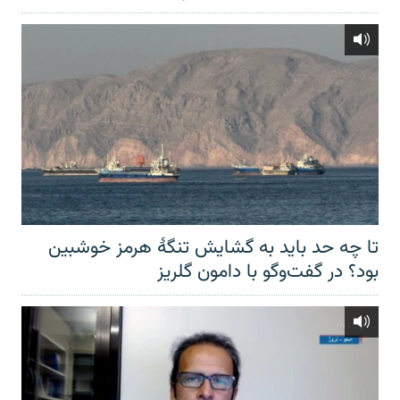
تا چه حد باید به گشایش تنگهٔ هرمز خوشبین
بود؟ در گفت‌وگو با دامون گلریز