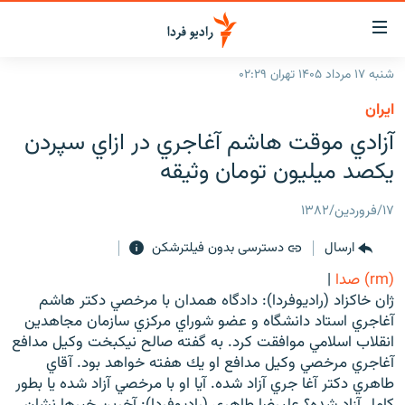
ینک‌های
ابلیت
سترسی
شنبه ۱۷ مرداد ۱۴۰۵ تهران ۰۲:۲۹
ازگشت
صفحه اصلی
ايران
ازگشت
ایران
آزادي موقت هاشم آغاجري در ازاي سپردن
ه
نوی
جهان
يكصد ميليون تومان وثيقه
صلی
رادیو
فتن
۱۷/فروردین/۱۳۸۲
ه
پادکست
انتخاب کنید و بشنوید
فحه
ارسال
دسترسی بدون فیلترشکن
چندرسانه‌ای
برنامه‌های رادیویی
ستجو
(rm) صدا
|
زنان فردا
فرکانس‌ها
گزارش‌های تصویری
ژان خاكزاد (راديوفردا): دادگاه همدان با مرخصي دكتر هاشم
آغاجري استاد دانشگاه و عضو شوراي مركزي سازمان مجاهدين
گزارش‌های ویدئویی
English
انقلاب اسلامي موافقت كرد. به گفته صالح نيكبخت وكيل مدافع
آغاجري مرخصي وكيل مدافع او يك هفته خواهد بود. آقاي
طاهري دكتر آغا جري آزاد شده. آيا او با مرخصي آزاد شده يا بطور
به ما بپیوندید
كامل آزاد شده؟ عليرضا طاهري (راديوفردا): آخرين خبرها نشان