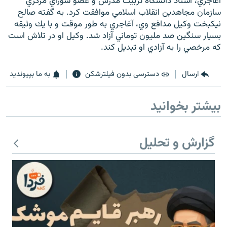
آغاجري، استاد دانشگاه تربيت مدرس و عضو شوراي مركزي
سازمان مجاهدين انقلاب اسلامي موافقت كرد. به گفته صالح
نيكبخت وكيل مدافع وي، آغاجري به طور موقت و با يك وثيقه
بسيار سنگين صد مليون توماني آزاد شد. وكيل او در تلاش است
كه مرخصي را به آزادي او تبديل كند.
ارسال
دسترسی بدون فیلترشکن
به ما بپیوندید
بیشتر بخوانید
گزارش و تحلیل