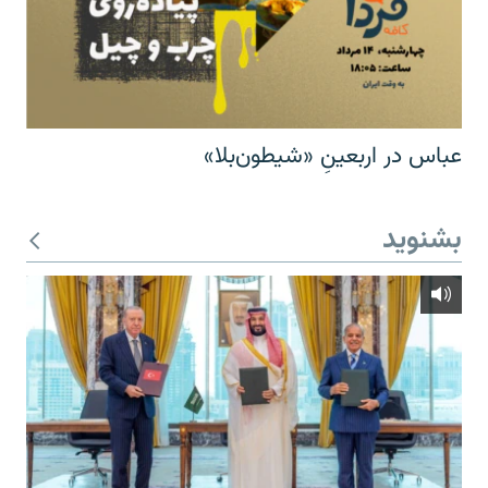
عباس در اربعینِ «شیطون‌بلا»
بشنوید