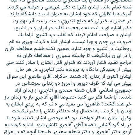
دانشجويي در همدان يك سخنراني داشتند. سخنراني كه البته
نيمه تمام ماند. ايشان نظريات دكتر شريعتي را عرضه مي كردند
آميخته با نظراتي كه خود ايشان به عنوان استاد دانشگاه دارند.
در همين سخنراني كه جناح تندروي دست راست آنرا بهم زد،
دكتر اشاره اي داشت به مرجعيت تقليد در ايران و در تشيع.
ايشان با صراحت اعلام كردند كه تقليد درد تشيع الزاما يك
ضرورت بي چون و چرا نيست. ايشان اشاره كردند چيزي به نام
روحانيت در تشيع و جود ندارد. همين نكته خشم محافظه كاران
را در ايران برانگيخت تا جاييكه بسياري از محافظه كاران به
مراجع تقليد فشار آوردند كه فتواي قتل ايشان را صادر كنند حتي
پيش از رسيدگي دادگاه به پرونده دكتر آغاجري. در هر حال
ايشان اكنون از زندان آزاد شدند. خاكزاد: آقاي طاهري اين سوال
پيش مي آيد كه ظرف ديروز و امروز دو زنداني سرشناس در
جمهوري اسلامي آقايان شعله سعدي و آغاجري از زندان آزاد
شدند. آيا شما فكر مي كنيد خصوصا آقاي آغاجري باز به زندان باز
خواهند گشت؟ طاهري: من بعيد مي دانم كه به زودي ايشان به
زندان باز گردند. به احتمال زياد حداكثر تلاش را دكتر نيكبخت
وكيل ايشان به كار خواهند برد كه مرخصي ايشان تمديد شود تا
در راه گره گشايي قضيه آقاي آغاجري تلاش شود. اشاره كرديد به
آزادي دكتر آغاجري و دكتر شعله سعدي. طبيعتا آنچه كه در عراق