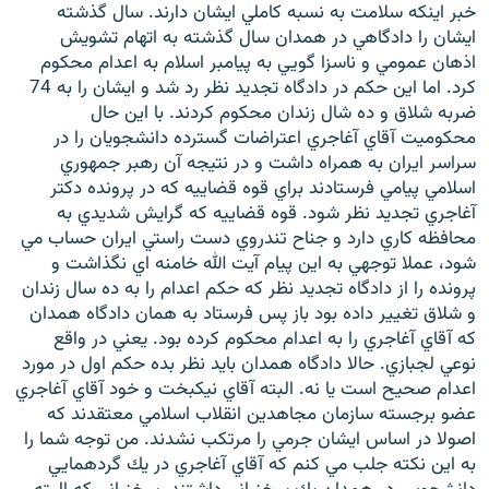
خبر اينكه سلامت به نسبه كاملي ايشان دارند. سال گذشته
ايشان را دادگاهي در همدان سال گذشته به اتهام تشويش
اذهان عمومي و ناسزا گويي به پيامبر اسلام به اعدام محكوم
كرد. اما اين حكم در دادگاه تجديد نظر رد شد و ايشان را به 74
ضربه شلاق و ده شال زندان محكوم كردند. با اين حال
محكوميت آقاي آغاجري اعتراضات گسترده دانشجويان را در
سراسر ايران به همراه داشت و در نتيجه آن رهبر جمهوري
اسلامي پيامي فرستادند براي قوه قضاييه كه در پرونده دكتر
آغاجري تجديد نظر شود. قوه قضاييه كه گرايش شديدي به
محافظه كاري دارد و جناح تندروي دست راستي ايران حساب مي
شود، عملا توجهي به اين پيام آيت الله خامنه اي نگذاشت و
پرونده را از دادگاه تجديد نظر كه حكم اعدام را به ده سال زندان
و شلاق تغيير داده بود باز پس فرستاد به همان دادگاه همدان
كه آقاي آغاجري را به اعدام محكوم كرده بود. يعني در واقع
نوعي لجبازي. حالا دادگاه همدان بايد نظر بده حكم اول در مورد
اعدام صحيح است يا نه. البته آقاي نيكبخت و خود آقاي آغاجري
عضو برجسته سازمان مجاهدين انقلاب اسلامي معتقدند كه
اصولا در اساس ايشان جرمي را مرتكب نشدند. من توجه شما را
به اين نكته جلب مي كنم كه آقاي آغاجري در يك گردهمايي