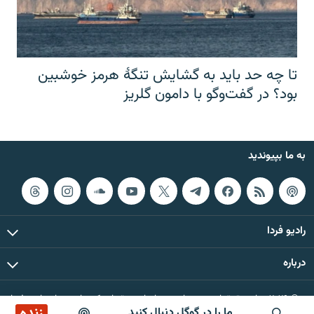
تا چه حد باید به گشایش تنگهٔ هرمز خوشبین
بود؟ در گفت‌وگو با دامون گلریز
به ما بپیوندید
رادیو فردا
درباره
© ۲۰۲۶ تمام حقوق این وب‌سایت، بر اساس مقررات کپی‌رایت، برای رادیو فردا
زنده
ما را در گوگل دنبال کنید
محفوظ است.