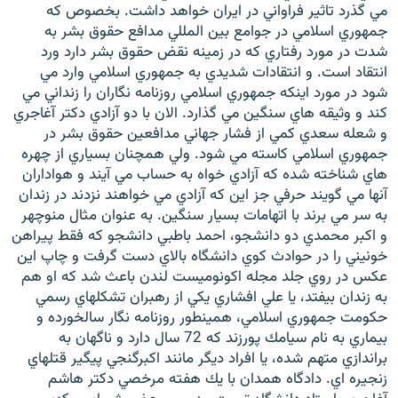
مي گذرد تاثير فراواني در ايران خواهد داشت. بخصوص كه
جمهوري اسلامي در جوامع بين المللي مدافع حقوق بشر به
شدت در مورد رفتاري كه در زمينه نقض حقوق بشر دارد ورد
انتقاد است. و انتقادات شديدي به جمهوري اسلامي وارد مي
شود در مورد اينكه جمهوري اسلامي روزنامه نگاران را زنداني مي
كند و وثيقه هاي سنگين مي گذارد. الان با دو آزادي دكتر آغاجري
و شعله سعدي كمي از فشار جهاني مدافعين حقوق بشر در
جمهوري اسلامي كاسته مي شود. ولي همچنان بسياري از چهره
هاي شناخته شده كه آزادي خواه به حساب مي آيند و هواداران
آنها مي گويند حرفي جز اين كه آزادي مي خواهند نزدند در زندان
به سر مي برند با اتهامات بسيار سنگين. به عنوان مثال منوچهر
و اكبر محمدي دو دانشجو، احمد باطبي دانشجو كه فقط پيراهن
خونيني را در حوادث كوي دانشگاه بالاي دست گرفت و چاپ اين
عكس در روي جلد مجله اكونوميست لندن باعث شد كه او هم
به زندان بيفتد، يا علي افشاري يكي از رهبران تشكلهاي رسمي
حكومت جمهوري اسلامي، همينطور روزنامه نگار سالخورده و
بيماري به نام سيامك پورزند كه 72 سال دارد و ناگهان به
براندازي متهم شده، يا افراد ديگر مانند اكبرگنجي پيگير قتلهاي
زنجيره اي. دادگاه همدان با يك هفته مرخصي دكتر هاشم