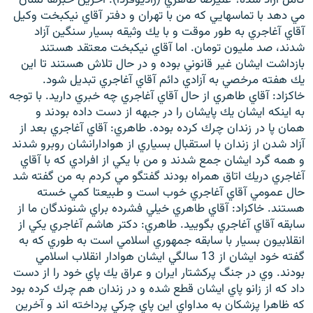
مي دهد با تماسهايي كه من با تهران و دفتر آقاي نيكبخت وكيل
آقاي آغاجري به طور موقت و با يك وثيقه بسيار سنگين آزاد
شدند، صد مليون تومان. اما آقاي نيكبخت معتقد هستند
بازداشت ايشان غير قانوني بوده و در حال تلاش هستند تا اين
يك هفته مرخصي به آزادي دائم آقاي آغاجري تبديل شود.
زبان‌های دیگر
خاكزاد: آقاي طاهري از حال آقاي آغاجري چه خبري داريد. با توجه
به اينكه ايشان يك پايشان را در جبهه از دست داده بودند و
همان پا در زندان چرك كرده بوده. طاهري: آقاي آغاجري بعد از
آزاد شدن از زندان با استقبال بسياري از هوادارانشان روبرو شدند
و همه گرد ايشان جمع شدند و من با يكي از افرادي كه با آقاي
آغاجري دريك اتاق همراه بودند گفتگو مي كردم به من گفته شد
حال عمومي آقاي آغاجري خوب است و طبيعتا كمي خسته
هستند. خاكزاد: آقاي طاهري خيلي فشرده براي شنوندگان ما از
سابقه آقاي آغاجري بگوييد. طاهري: دكتر هاشم آغاجري يكي از
انقلابيون بسيار با سابقه جمهوري اسلامي است به طوري كه به
گفته خود ايشان از 13 سالگي ايشان هوادار انقلاب اسلامي
بودند. وي در جنگ پركشتار ايران و عراق يك پاي خود را از دست
داد كه از زانو پاي ايشان قطع شده و در زندان هم چرك كرده بود
كه ظاهرا پزشكان به مداواي اين پاي چركي پرداخته اند و آخرين