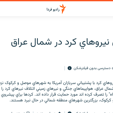
نيروهاي کرد در شمال عراق
دسترسی بدون فیلترشکن
وهاي کرد با پشتيباني سربازان آمريکا به شهرهاي موصل و کرکوک نزد
ل عراق، هواپيماهاي جنگي و نيرهاي زميني ائتلاف نيرهاي کرد را 
اه" را تصرف کرده اند مورد حمايت قرار داده اند. کردها براي پيشروي
رکوک، بزرگترين شهرهاي منطقه شمالي در حال نبرد هستند.