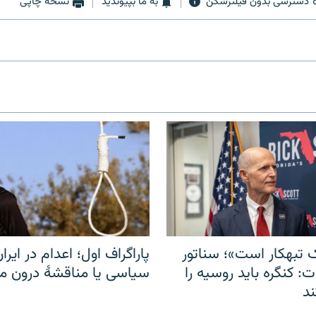
دسترسی بدون فیلترشکن
به ما بپیوندید
نسخه چاپی
 تبهکار است»؛ سناتور
پاراگراف اول؛ اعدام در ایران
: کنگره باید روسیه را
سیاسی یا مناقشهٔ درون 
د