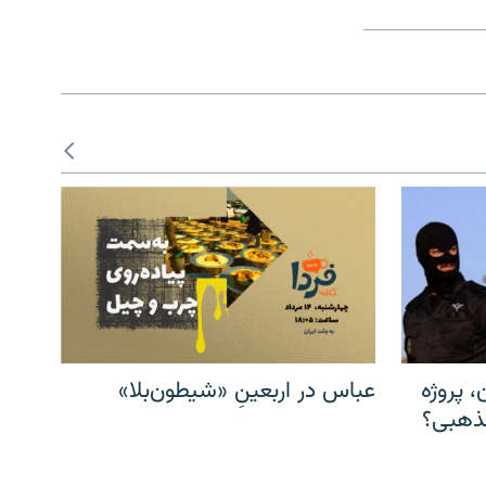
، پروژه
عباس در اربعینِ «شیطون‌بلا»
مذهبی؟