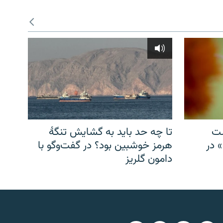
شت
تا چه حد باید به گشایش تنگهٔ
» در
هرمز خوشبین بود؟ در گفت‌وگو با
دامون گلریز