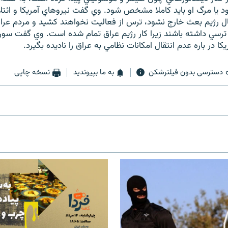
ود يا مرگ او بايد كاملا مشخص شود. وي گفت نيروهاي آمريكا و ائتلا
ال رژيم بعث خارج نشود، ترس از فعاليت نخواهند كشيد و مردم عراق 
ترسي داشته باشند زيرا كار رژيم عراق تمام شده است. وي گفت سو
ا در باره عدم انتقال امكانات نظامي به عراق را ناديده بگيرد.
دسترسی بدون فیلترشکن
به ما بپیوندید
نسخه چاپی