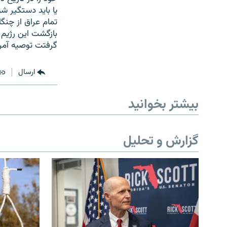
يا بايد دستگير ش
تمام عراق از چنگ
بازگشت اين رژيم 
گرفتت توصيه آمريك
ارسال
بیشتر بخوانید
گزارش و تحلیل