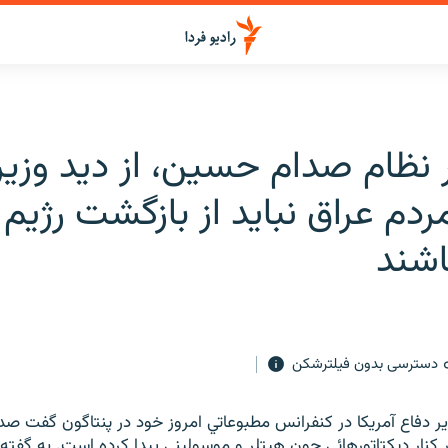
ر نظام صدام حسين، از ديد وزير
مردم عراق نبايد از بازگشت رژيم
اشند
دسترسی بدون فیلترشکن
زير دفاع آمريكا در كنفرانس مطبوعاتي امروز خود در پنتاگون گفت ص
در كنار ديكتاتورهائي چون هيتلر و موسوليني پيدا كرده است. به گف