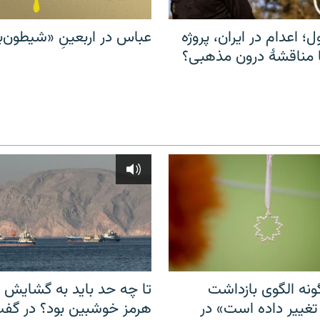
ل؛ اعدام در ایران، پروژه
عباس در اربعینِ «شیطون‌بل
مناقشهٔ درون مذهبی؟
نه الگوی بازداشت
تا چه حد باید به گشایش ت
 تغییر داده است» در
هرمز خوشبین بود؟ در گفت‌