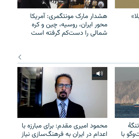
ا»
هشدار مارک مونتگمری: آمریکا
محور ایران، روسیه، چین و کره
شمالی را دست‌کم گرفته است
نگهٔ
محمود امیری مقدم: برای مبارزه با
وگو با
اعدام در ایران به فرهنگ‌سازی نیاز