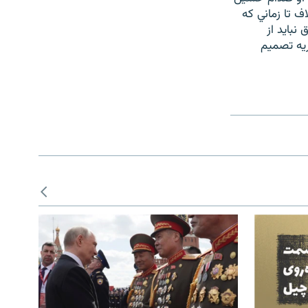
ف تا زماني كه
نبايد از
ريه تصميم