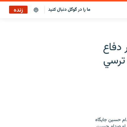
زنده
ما را در گوگل دنبال کنید
صبح‌نگار
پخش رادیویی
 دفاع
پخش آنلاین
 ترسي
پخش ماهواره‌ای
دام حسين جايگاه
ته او صدام حسين