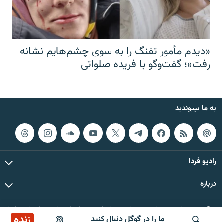
«دیدم مأمور تفنگ را به سوی چشم‌هایم نشانه
رفت»؛ گفت‌و‌گو با فریده صلواتی
به ما بپیوندید
رادیو فردا
درباره
© ۲۰۲۶ تمام حقوق این وب‌سایت، بر اساس مقررات کپی‌رایت، برای رادیو فردا
زنده
ما را در گوگل دنبال کنید
محفوظ است.