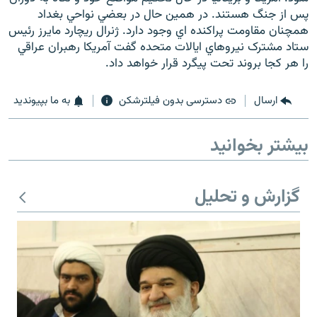
پس از جنگ هستند. در همين حال در بعضي نواحي بغداد
همچنان مقاومت پراکنده اي وجود دارد. ژنرال ريچارد مايرز رئيس
ستاد مشترک نيروهاي ايالات متحده گفت آمريکا رهبران عراقي
را هر کجا بروند تحت پيگرد قرار خواهد داد.
ارسال
دسترسی بدون فیلترشکن
به ما بپیوندید
بیشتر بخوانید
گزارش و تحلیل