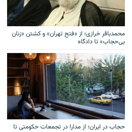
محمدباقر خرازی؛ از «فتح تهران» و کشتن «زنان
بی‌حجاب» تا دادگاه
حجاب در ایران؛ از مدارا در تجمعات حکومتی تا