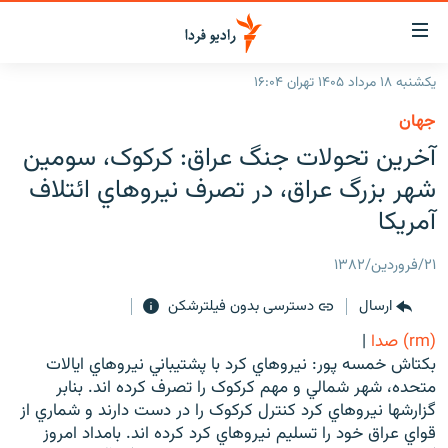
ینک‌های
ابلیت
سترسی
یکشنبه ۱۸ مرداد ۱۴۰۵ تهران ۱۶:۰۴
ازگشت
صفحه اصلی
جهان
ازگشت
ایران
آخرين تحولات جنگ عراق: کرکوک، سومين
ه
نوی
جهان
شهر بزرگ عراق، در تصرف نيروهاي ائتلاف
صلی
رادیو
آمريكا
فتن
ه
پادکست
انتخاب کنید و بشنوید
۲۱/فروردین/۱۳۸۲
فحه
چندرسانه‌ای
برنامه‌های رادیویی
ستجو
ارسال
دسترسی بدون فیلترشکن
زنان فردا
فرکانس‌ها
گزارش‌های تصویری
(rm) صدا
|
گزارش‌های ویدئویی
بکتاش خمسه پور: نيروهاي کرد با پشتيباني نيروهاي ايالات
English
متحده، شهر شمالي و مهم کرکوک را تصرف کرده اند. بنابر
گزارشها نيروهاي کرد کنترل کرکوک را در دست دارند و شماري از
به ما بپیوندید
قواي عراق خود را تسليم نيروهاي کرد کرده اند. بامداد امروز