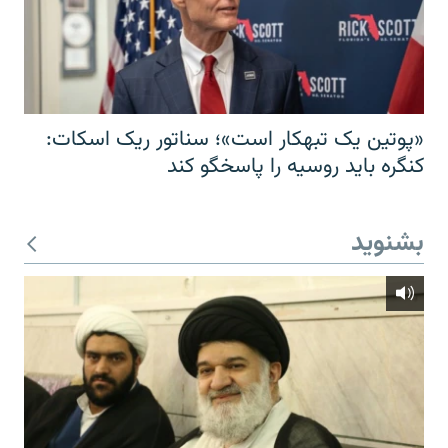
«پوتین یک تبهکار است»؛ سناتور ریک اسکات:
کنگره باید روسیه را پاسخگو کند
بشنوید