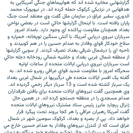
گزارشهايي مخابره شده اند که هواپيماهاي جنگي آمريکايي به
هدفهايي در نزديکي کرکوک حمله کرده اند. در نيويورک محمد
الدوري، سفير عراق در سازمان ملل گفت وي معتقد است جنگ
پايان يافته است. با اينحال گزارشها حاکي است در بعضي نواحي
بغداد همچنان مقاومت پراکنده اي وجود دارد. بامداد امروز
زبان‌های دیگر
سربازان نيروي دريايي آمريکا، با آتش سنگين توپخانه، خمپاره و
سلاح خودکار قواي وفادار به صدام حسين را در هم کوبيدند و
ناحيه اي را درشمال شرقي بغداد تصرف کردند. از سويي گزارشها
از منطقه شمال غربي بغداد و حاشيه شمالي رودخانه دجله حاکي
است سربازان نيروي دريايي ايالات متحده از ساعات اوليه
سحرگاه امروز با مقاومت شديد قواي عراقي روبرو شده اند. به
گفته يک افسر ايالات متحده طي درگيريها در شمال غربي بغداد
يک سرباز کشته شده است و 13 سرباز ديگر زخمي گرديده اند.
وي همچنين گفت نيروهاي ايالات متحده براي يافتن طرفداران
صدام مسجدي را در منطقه جستجو کرده اند. در همين حال
ژنرال ريچارد مايرز رئيس ستاد مشترک نيروهاي ايالات متحده
گفت آمريکا رهبران عراقي را هر کجا بروند تحت پيگرد قرار
خواهد داد. پي از بصره و بغداد، کرکوک سومين شهر در شمال
عراق است که از کنترل نيروهاي وفادار به صدام حسين خارج مي
شود. آمريکا و بريتانيا در حال تحکيم مواضع خود و نگاه به دوران