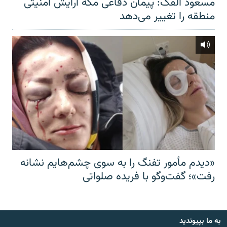
مسعود الفک: پیمان دفاعی مکه آرایش امنیتی
منطقه را تغییر می‌دهد
«دیدم مأمور تفنگ را به سوی چشم‌هایم نشانه
رفت»؛ گفت‌و‌گو با فریده صلواتی
به ما بپیوندید