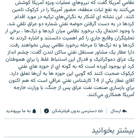
نظامي آمريکا گفت که نيرو‌هاي عمليات ويژه آمريکا کوشش
مي‌کنند به نفع ثبات منطقه، حضور آمريکا را در کرکوک تامين
کنند. اين نشانه اي آشکار به نگراني‌هاي ترکيه در مورد اقدام
کرد‌ها در به دست گرفتن حوضه نفتي شماره دو عراق تلقي شد.
با وجود احتمال يک برخورد نظامي ميان کرد‌ها و ترک‌ها ، برخي ار
زبان‌های دیگر
تحليلگران وقايع جاري را کم اهميت دانستند و اشاره کردند نه
کرد‌ها و نه ترک‌ها تا مرحله برخورد نظامي پيش نخواهند رفت.
دارا عطار يک مشاور مستقل نفتي ساکن لندن گفت: چشم انداز
يک عراق دموکراتيک و فدرال اين استنباط غلط را براي هموطنان
کرد او بوجود آورده است که به گونه اي از حوزه ‌هاي نفتي
کرکوک صحبت کنند که گويي اين حوزه ‌ها به آن‌ها تعلق دارد.
آقاي عطار يکي از 14 کارشناس نفتي عراقي است که هم اکنون
براي بازسازي صنعت نفت عراق پس از جنگ، با وزارت خارجه
آمريکا همکاري مي‌کنند.
ارسال
دسترسی بدون فیلترشکن
به ما بپیوندید
بیشتر بخوانید