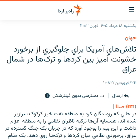
ینک‌های
ابلیت
سترسی
یکشنبه ۱۸ مرداد ۱۴۰۵ تهران ۱۱:۵۲
ازگشت
صفحه اصلی
جهان
ازگشت
ایران
تلاش‌هاي آمريکا براي جلوگيري از برخورد
ه
نوی
جهان
خشونت آميز بين کرد‌ها و ترک‌ها در شمال
صلی
رادیو
عراق
فتن
ه
پادکست
انتخاب کنید و بشنوید
۲۲/فروردین/۱۳۸۲
فحه
چندرسانه‌ای
برنامه‌های رادیویی
ستجو
ارسال
دسترسی بدون فیلترشکن
زنان فردا
فرکانس‌ها
گزارش‌های تصویری
(rm) صدا
|
گزارش‌های ویدئویی
در حالي که رزمندگان کرد به منطقه نفت خيز کرکوک سرازير
English
شده اند، همسايه آن‌ها ترکيه ناظران نظامي را به منطقه اعزام
داشت و اين بيم را بوجود آورد که در جريان يک جنگ گسترده در
به ما بپیوندید
عراق، برخوردي نظامي ميان کرد‌ها و ترک‌ها روي دهد. يک مقام