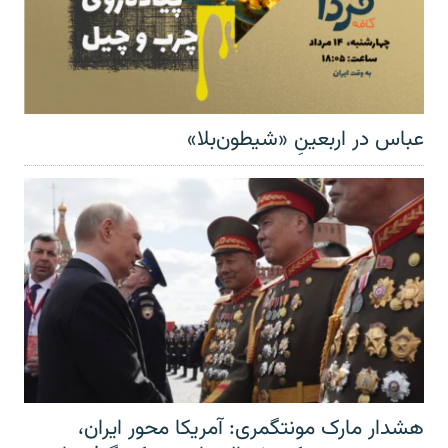
عباس در اربعینِ «شیطون‌بلا»
هشدار مارک مونتگمری: آمریکا محور ایران،