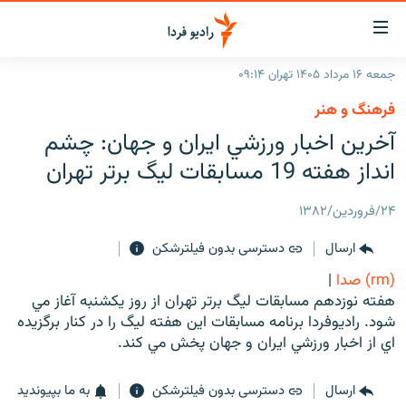
ینک‌های
ابلیت
سترسی
جمعه ۱۶ مرداد ۱۴۰۵ تهران ۰۹:۱۴
ازگشت
صفحه اصلی
فرهنگ و هنر
ازگشت
ایران
آخرين اخبار ورزشي ايران و جهان: چشم
ه
نوی
جهان
انداز هفته 19 مسابقات ليگ برتر تهران
صلی
رادیو
فتن
۲۴/فروردین/۱۳۸۲
ه
پادکست
انتخاب کنید و بشنوید
فحه
ارسال
دسترسی بدون فیلترشکن
چندرسانه‌ای
برنامه‌های رادیویی
ستجو
(rm) صدا
|
زنان فردا
فرکانس‌ها
گزارش‌های تصویری
هفته نوزدهم مسابقات ليگ برتر تهران از روز يكشنبه آغاز مي
شود. راديوفردا برنامه مسابقات اين هفته ليگ را در كنار برگزيده
گزارش‌های ویدئویی
English
اي از اخبار ورزشي ايران و جهان پخش مي كند.
به ما بپیوندید
ارسال
دسترسی بدون فیلترشکن
به ما بپیوندید