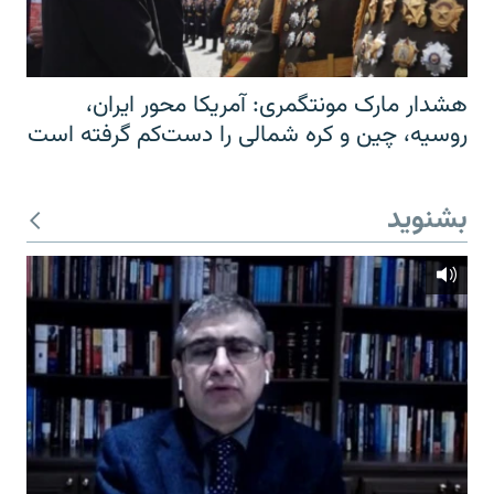
هشدار مارک مونتگمری: آمریکا محور ایران،
روسیه، چین و کره شمالی را دست‌کم گرفته است
بشنوید