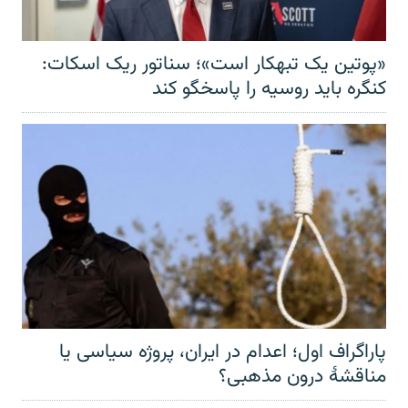
«پوتین یک تبهکار است»؛ سناتور ریک اسکات:
کنگره باید روسیه را پاسخگو کند
پاراگراف اول؛ اعدام در ایران، پروژه سیاسی یا
مناقشهٔ درون مذهبی؟