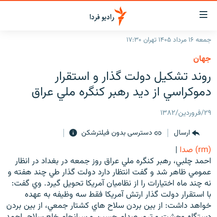
ینک‌های
ابلیت
سترسی
جمعه ۱۶ مرداد ۱۴۰۵ تهران ۱۷:۳۰
ازگشت
صفحه اصلی
جهان
ازگشت
ایران
روند تشكيل دولت گذار و استقرار
ه
نوی
جهان
دموكراسي از ديد رهبر كنگره ملي عراق
صلی
رادیو
فتن
۲۹/فروردین/۱۳۸۲
ه
پادکست
انتخاب کنید و بشنوید
فحه
ارسال
دسترسی بدون فیلترشکن
چندرسانه‌ای
برنامه‌های رادیویی
ستجو
(rm) صدا
|
زنان فردا
فرکانس‌ها
گزارش‌های تصویری
احمد چلبي، رهبر كنگره ملي عراق روز جمعه در بغداد در انظار
عمومي ظاهر شد و گفت انتظار دارد دولت گذار طي چند هفته و
گزارش‌های ویدئویی
English
نه چند ماه اختيارات را از نظاميان آمريكا تحويل گيرد. وي گفت:
با استقرار دولت گذار ارتش آمريكا فقط سه وظيفه به عهده
خواهد داشت: از بين بردن سلاح هاي كشتار جمعي، از بين بردن
به ما بپیوندید
دستگاه وحشت و ترور صدام حسين و سرانجام خلع سلاح. احمد