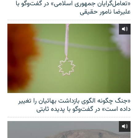
«تعامل‌گرایان جمهوری اسلامی» در گفت‌وگو با
علیرضا نامور حقیقی
«جنگ چگونه الگوی بازداشت بهائیان را تغییر
داده است» در گفت‌وگو با پدیده ثابتی