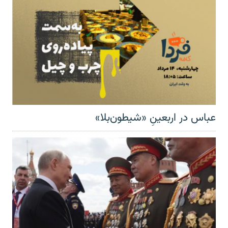
عباس در اربعینِ «شیطون‌بلا»