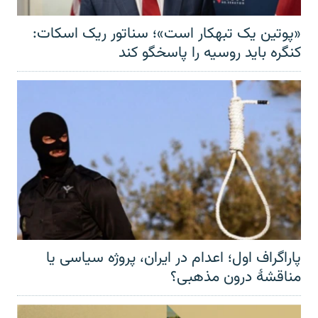
«پوتین یک تبهکار است»؛ سناتور ریک اسکات:
کنگره باید روسیه را پاسخگو کند
پاراگراف اول؛ اعدام در ایران، پروژه سیاسی یا
مناقشهٔ درون مذهبی؟