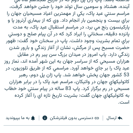
آينده، هشتاد و سومين سال تولد خود را جشن خواهد گرفت،
مراسم سنتي عيد پاک، يکي از مهمترين اعياد مسيحيان جهان را
براي بيست و پنجمين بار انجام داد. وي که از بيماري آرتروز پا و
پارکينسون رنج مي برد، در مراسم استقبال عيد پاک، به مدت
پانزده دقيقه، سخناني را ايراد کرد که در آن پيام صلح و دوستي
زبان‌های دیگر
براي تمام بشريت وجود داشت. پاپ در سخنان خود گفت: ظهور
حضرت مسيح پس از مرگش، نشان از آغاز زندگي و بارور شدن
زندگي دارد. پاپ امروز در ميدان بزرگ سن پير رم در مقابل
هزاران مسيحي که از سراسر جهان به اين شهر آمده اند، نماز روز
عيد پاک را بر جاي خواهد آورد. مراسمي که از طريق تلوزيون، در
53 کشور جهان پخش خواهد شد. پاپ ژان پل دوم، رهبر
کاتوليکهاي جهان در واتيکان، مراسم عيد پاک را در برابر هزاران
مسيحي در رم برگزار کرد. پاپ 83 ساله در پيام سنتي خود خطاب
به کاتوليکهاي جهان گفت: بشريت تاريخ تازه اي را آغاز کرده
است.
ارسال
دسترسی بدون فیلترشکن
به ما بپیوندید