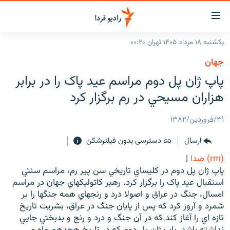
ینک‌های
ابلیت
سترسی
یکشنبه ۱۸ مرداد ۱۴۰۵ تهران ۰۰:۲۰
ازگشت
صفحه اصلی
جهان
ازگشت
ایران
پاپ ژان پل دوم مراسم عيد پاک را در برابر
ه
نوی
جهان
هزاران مسيحي در رم برگزار کرد
صلی
رادیو
فتن
۳۱/فروردین/۱۳۸۲
ه
پادکست
انتخاب کنید و بشنوید
فحه
ارسال
دسترسی بدون فیلترشکن
چندرسانه‌ای
برنامه‌های رادیویی
ستجو
(rm) صدا
|
زنان فردا
فرکانس‌ها
گزارش‌های تصویری
پاپ ژان پل دوم در کليساي تاريخي سن پير رم، مراسم سنتي
استقبال عيد پاک را برگزار کرد. رهبر کاتوليکهاي جهان در مراسم
گزارش‌های ویدئویی
English
امسال، جنگ در عراق و اصولا درد و رنجهاي همه جنگها را بر
شمرد و آروز کرد که پس از پايان جنگ در عراق، بشريت تاريخ
تازه اي را آغاز کند که در آن جنگ و درد و رنج و بدبختي جايي
به ما بپیوندید
نداشته باشد. پاپ ژان پل دوم که در تاريخ هجدهم ماه مي