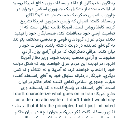
پنتاگون، خبرنگاري از دانلد رامسفلد، وزير دفاع آمريکا پرسيد
آيا ايالت متحده از تشکيل يک جمهوري اسلامي درعراق در
چارچوب اصولي دمکراتيک حمايت خواهد کرد؟ آقاي
رامسفلد گفت: اصولي که رئيس جمهوري آمريکا تشريح
کرده، کاملا روشن است. آمريکا طالب عراقي است که از
زبان‌های دیگر
تماميت ارضي خود محافظت کند، همسايگان خود را تهديد
نکند، مردم عراق، گروه‌هاي قومي و مذهبي مختلف بتوانند
به گونه‌اي نماينده در دولت داشته باشند ونظرات خود را
بيان کنند. عراقي دمکراتيک که در آن آزادي بيان، آزادي
مطبوعات و آزادي مذهب رعايت شود. وزير دفاع آمريکا
افزود: در نهايت اين مردم عراق خواهند بود که شکل دولت
خود را انتخاب خواهند کرد، نه آمريکا و نه ائتلاف و نه کس
ديگري. خبرنگار دردنباله سئوال خود به آقاي رامسفلد گفت:
عبارت جمهوري اسلامي تداعي کننده نظام حاکم در ايران
است. آقاي رامسفلد در پاسخ گفت: دانلد رامسفلد وزير
دفاع آمريکا: I don’t characterize what goes on in Iran
as a democratic system. I don’t think I would say
that it fits the principles that I just indicated. ب.ف.:
آقاي رامسفلد گفت فکر نمي‌کنم بتوان آنچه در ايران حاکم