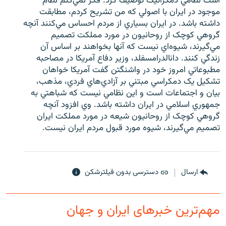
است نظامي دمکراتيک توصيف کرد. فکر نمي‌کنم نظام
موجود در ايران با اصولي که من تشريح کردم، مطابقت
داشته باشد. در ايران بسياري از مردم احساس مي‌کنند آنچه
گروهي کوچک از روحانيون در مورد مملکت تصميم
مي‌گيرند، شيوه‌اي نيست که آنها بخواهند بر اساس آن
زندگي کنند. دانالدرامسفلد، وزير دفاع آمريکا در مصاحبه
مطبوعاتي امروز خود در واشنگتن گفت آمريکا خواهان
تشکيل يک دمکراسي مبتني بر آزادي‌هاي فردي، مذهب،
بيان و اجتماعات است و اين نظامي نيست که شباهتي به
جمهوري اسلامي در ايران داشته باشد. وي افزود آنچه
گروهي کوچک از روحانيون شيعه در مورد مملکت ايران
تصميم مي‌گيرند، شيوه مورد قبول مردم ايران نيست.
ارسال
دسترسی بدون فیلترشکن
مهم‌ترین خبرهای ایران و جهان