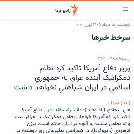
ینک‌های
ابلیت
سترسی
پنجشنبه ۱۵ مرداد ۱۴۰۵ تهران ۱۰:۱۰
ازگشت
صفحه اصلی
سرخط‌ خبرها
ازگشت
ایران
ه
نوی
جهان
اردیبهشت ۰۲, ۱۳۸۲
صلی
رادیو
فتن
وزير دفاع آمريکا تاکيد کرد نظام
ه
پادکست
انتخاب کنید و بشنوید
دمکراتيک آينده عراق به جمهوري
فحه
اسلامي در ايران شباهتي نخواهد داشت
چندرسانه‌ای
برنامه‌های رادیویی
ستجو
زنان فردا
فرکانس‌ها
گزارش‌های تصویری
(rm) صدا
|
گزارش‌های ویدئویی
علي سجادي (راديوفردا): دانلد رامسفلد، وزير دفاع آمريکا
English
تاکيد کرد که آمريکا خواهان نظامي دمکراتيک در عراق است
و نه نظامي مشابه به آنچه در ايران حاکم است. بيژن
به ما بپیوندید
فرهودي (راديوفردا): در کنفرانس مطبوعاتي روز دوشنبه در