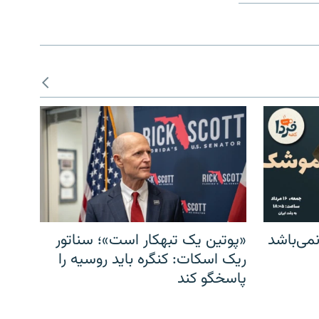
می‌باشد
«پوتین یک تبهکار است»؛ سناتور
ریک اسکات: کنگره باید روسیه را
پاسخگو کند