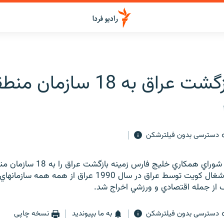
راق به 18 سازمان منطقه اي
دسترسی بدون فیلترشکن
شش کشور عضو شوراي همکاري خليج فارس ز
مي‌سازند. در پي اشغال کويت توسط عراق در سال 1990 عراق از هم
 از جمله اقتصادي و ورزشي اخراج شد.
دسترسی بدون فیلترشکن
به ما بپیوندید
نسخه چاپی