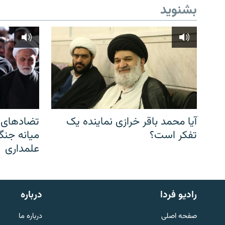
بشنوید
آیا محمد باقر خرازی نماینده یک
تضادهای د
تفکر است؟
میانه جنگ،
علمداری
English
رادیو فردا
درباره
به ما بپیوندید
صفحه اصلی
درباره ما