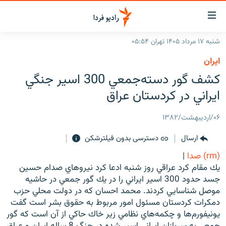
ینک‌های
ابلیت
سترسی
شنبه ۱۷ مرداد ۱۴۰۵ تهران ۰۵:۵۴
ازگشت
صفحه اصلی
ايران
ازگشت
ایران
کشف گور دسته‌جمعي 300 اسير جنگي
ه
نوی
جهان
ايراني در کردستان عراق
صلی
رادیو
فتن
۰۶/اردیبهشت/۱۳۸۲
ه
پادکست
انتخاب کنید و بشنوید
فحه
ارسال
دسترسی بدون فیلترشکن
چندرسانه‌ای
برنامه‌های رادیویی
ستجو
(rm) صدا
|
زنان فردا
فرکانس‌ها
گزارش‌های تصویری
يك مقام كرد عراقي روز شنبه ادعا كرد نيروهاي صدام حسين
جسد حدود 300 اسير ايراني را در يك گور جمعي در حاشيه
گزارش‌های ویدئویی
English
موصل شناسايي كردند. محمد احسان كه در دولت محلي حزب
دمكرات كردستان مسئول امور مربوط به حقوق بشر است گفت
يونيفورم‌ها و چكمه‌هاي نظامي زير خاك حاكي از آن است كه گور
به ما بپیوندید
جمعي به سربازان ايراني اسير شده در جنگ 8 ساله ايران و عراق