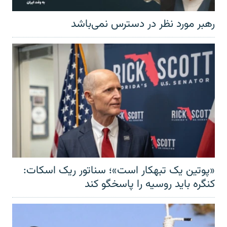
رهبر مورد نظر در دسترس نمی‌باشد
«پوتین یک تبهکار است»؛ سناتور ریک اسکات:
کنگره باید روسیه را پاسخگو کند