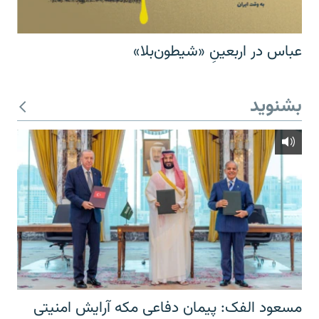
عباس در اربعینِ «شیطون‌بلا»
بشنوید
مسعود الفک: پیمان دفاعی مکه آرایش امنیتی