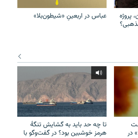
، پروژه
عباس در اربعینِ «شیطون‌بلا»
مذهبی؟
شت
تا چه حد باید به گشایش تنگهٔ
» در
هرمز خوشبین بود؟ در گفت‌وگو با