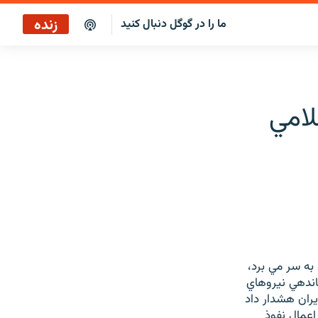
زنده
ما را در گوگل دنبال کنید
بازپخش کافه فردا
پخش رادیویی
لامي
پخش آنلاین
پخش ماهواره‌ای
به سر مي برد،
ماندهي نيروهاي
يران هشدار داد
اعمال نفوذ