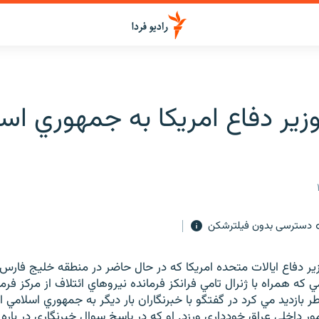
زير دفاع امريکا به جمهوري اس
دسترسی بدون فیلترشکن
زير دفاع ايالات متحده امريکا که در حال حاضر در منطقه خليج فارس 
که همراه با ژنرال تامي فرانکز فرمانده نيروهاي ائتلاف از مرکز فر
ر بازديد مي کرد در گفتگو با خبرنگاران بار ديگر به جمهوري اسلامي ا
ور داخلي عراق خودداري ورزد. او که در پاسخ سوال خبرنگاري در باره 