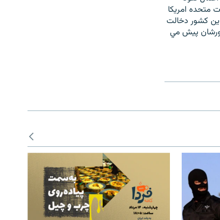
 متحده امريکا
اين کشور دخالت
شورشان پيش مي