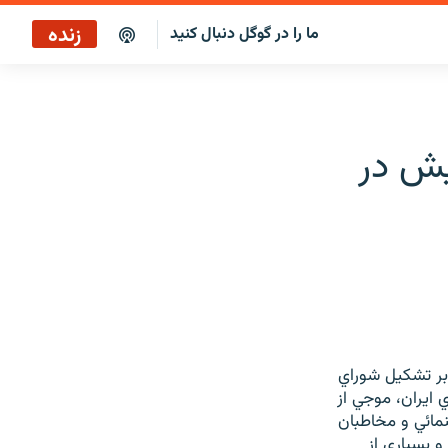
زنده
ما را در گوگل دنبال کنید
پخش آنلاین
پخش رادیویی
يش در
پخش آنلاین
پخش ماهواره‌ای
بر تشكيل شوراي
 ايران، موجي از
مائي و مخاطبان
و بسياري از