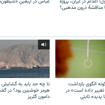
ل؛ اعدام در ایران، پروژه
عباس در اربعینِ «شیطون‌بل
مناقشهٔ درون مذهبی؟
نه الگوی بازداشت
تا چه حد باید به گشایش ت
 تغییر داده است» در
هرمز خوشبین بود؟ در گفت‌
 پدیده ثابتی
دامون گلریز