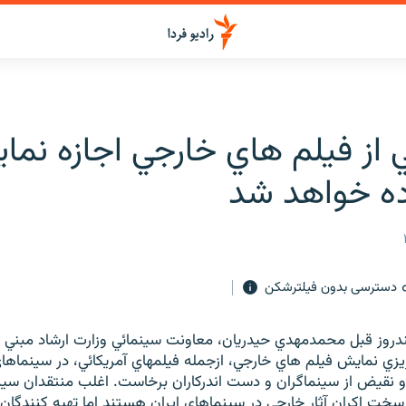
 از فيلم هاي خارجي اجازه نما
اده خواهد شد
دسترسی بدون فیلترشکن
ندروز قبل محمدمهدي حيدريان، معاونت سينمائي وزارت ارشاد مبني 
 ريزي نمايش فيلم هاي خارجي، ازجمله فيلمهاي آمريكائي، در سينماهاي
نقيض از سينماگران و دست اندركاران برخاست. اغلب منتقدان سين
سخت اكران آثار خارجي در سينماهاي ايران هستند اما تهيه كنندگان 