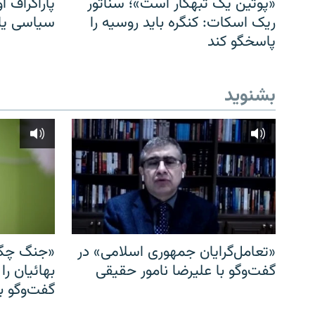
«پوتین یک تبهکار است»؛ سناتور
پاراگراف او
ریک اسکات: کنگره باید روسیه را
سیاسی یا 
پاسخگو کند
بشنوید
«تعامل‌گرایان جمهوری اسلامی» در
«جنگ چگو
گفت‌وگو با علیرضا نامور حقیقی
بهائیان را
گفت‌وگو با