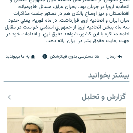
اتحاديه اروپا در جريان بود. بحران عراق، مسائل خاورميانه،
افغانستان و نيز اوضاع بالکان هم در دستور جلسه مذاکرات
ميان ايران و اتحاديه اروپا قرارداشت. در ماه فوريه، يعني حدود
سه ماه پيشن اتحاديه اروپا از جمهوري اسلامي خواست در مقابل
ادامه مذاکره با اين کشور، شواهد دقيق تري از اقدامات خود در
زبان‌های دیگر
جهت رعايت حقوق بشر در ايران ارائه دهد.
ارسال
دسترسی بدون فیلترشکن
به ما بپیوندید
بیشتر بخوانید
گزارش و تحلیل