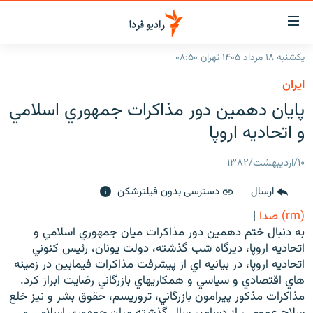
ینک‌های
ابلیت
سترسی
یکشنبه ۱۸ مرداد ۱۴۰۵ تهران ۰۸:۵۰
ازگشت
صفحه اصلی
ايران
ازگشت
ایران
پايان دهمين دور مذاکرات جمهوري اسلامي
ه
نوی
جهان
و اتحاديه اروپا
صلی
رادیو
فتن
۱۰/اردیبهشت/۱۳۸۲
ه
پادکست
انتخاب کنید و بشنوید
فحه
ارسال
دسترسی بدون فیلترشکن
چندرسانه‌ای
برنامه‌های رادیویی
ستجو
(rm) صدا
|
زنان فردا
فرکانس‌ها
گزارش‌های تصویری
به دنبال ختم دهمين دور مذاکرات ميان جمهوري اسلامي و
اتحاديه اروپا، ديرگاه شب گذشته، دولت يونان، رئيس کنوني
گزارش‌های ویدئویی
English
اتحاديه اروپا، در بيانيه اي از پيشرفت مذاکرات فيمابين در زمينه
هاي اقتصادي و سياسي و همکاريهاي بازرگاني رضايت ابراز كرد.
مذاکرات مذکور پيرامون بازرگاني، تروريسم، حقوق بشر و نيز خلع
به ما بپیوندید
سلاح عمومي، از دسامبر سال گذشته ميان جمهوري اسلامي و