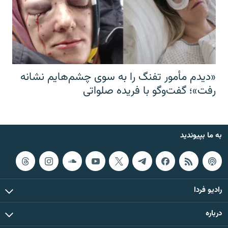
«دیدم مأمور تفنگ را به سوی چشم‌هایم نشانه
رفت»؛ گفت‌و‌گو با فریده صلواتی
به ما بپیوندید
رادیو فردا
درباره