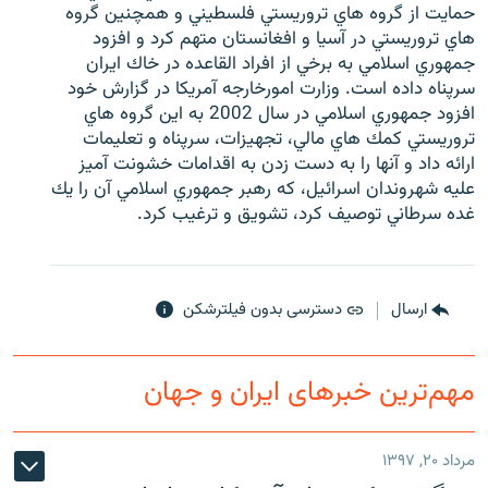
حمايت از گروه هاي تروريستي فلسطيني و همچنين گروه
هاي تروريستي در آسيا و افغانستان متهم كرد و افزود
جمهوري اسلامي به برخي از افراد القاعده در خاك ايران
سرپناه داده است. وزارت امورخارجه آمريكا در گزارش خود
افزود جمهوري اسلامي در سال 2002 به اين گروه هاي
تروريستي كمك هاي مالي، تجهيزات، سرپناه و تعليمات
ارائه داد و آنها را به دست زدن به اقدامات خشونت آميز
عليه شهروندان اسرائيل، كه رهبر جمهوري اسلامي آن را يك
غده سرطاني توصيف كرد، تشويق و ترغيب كرد.
ارسال
دسترسی بدون فیلترشکن
مهم‌ترین خبرهای ایران و جهان
مرداد ۲۰, ۱۳۹۷