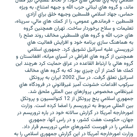
اسلامي پابه پاي لفاظي هاي خود، از لحاظ عملياتي نيز فعال
ماند، و گروه هاي لبناني حزب الله و جبهه امتناع، به ويژه
حماس، جهاد اسلامي فلسطين وجبهه خلق براي آزادي
فلسطين - فرماندهي عمومي، را از كمك هاي مالي، سرپناه،
تعليمات و سلاح برخوردار ساخت. تهران همچنين گروه
هاي حزب الله و گروه هاي فلسطيني مخالف روند صلح را
به هماهنگ سازي برنامه خود و افزايش فعاليت هاي
تروريستي عليه اسرائيل تشويق كرد. جمهوري اسلامي
همچنين از گروه هاي افراطي در آسياي ميانه، افغانستان و
گروه هائي با ارتباط القاعده در عراق حمايت كرد هرچند اين
كمك ها كمتر از آن چيزي بود كه به گروه هاي مخالف
اسرائيل تعلق گرفت. در سال 2002 ايران به پروتكل
سركوب اقدامات خشونت آميز غيرقانوني در فرودگاه هاي
غيرنظامي مخصوص پروازهاي بين المللي ملحق شد.
جمهوري اسلامي پنج پروتكل از 12 كنوانسيون و پروتكل
بين المللي مربوط به تروريسم را امضا كرده است. وزارت
امورخارجه آمريكا در گزارش سالانه خود در باره تروريسم در
جهان، حكومت هفت كشور، و در راس آنها، جمهوري
اسلامي را در فهرست كشورهاي حامي تروريسم قرار داد.
وزارت امورخارجه آمريكا در اين گزارش جمهوري اسلامي را به