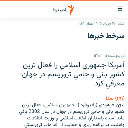
ینک‌های
ابلیت
سترسی
شنبه ۱۷ مرداد ۱۴۰۵ تهران ۱۱:۴۱
ازگشت
صفحه اصلی
سرخط‌ خبرها
ازگشت
ایران
ه
نوی
جهان
اردیبهشت ۱۱, ۱۳۸۲
صلی
رادیو
فتن
آمريكا جمهوري اسلامي را فعال ترين
ه
پادکست
انتخاب کنید و بشنوید
كشور باني و حامي تروريسم در جهان
فحه
معرفي كرد
چندرسانه‌ای
برنامه‌های رادیویی
ستجو
زنان فردا
فرکانس‌ها
گزارش‌های تصویری
(rm) صدا
|
گزارش‌های ویدئویی
بيژن فرهودي (راديوفردا): جمهوري اسلامي، فعال ترين
English
كشور باني و حامي تروريسم در جهان در سال 2002 باقي
ماند. سپاه پاسداران انقلاب اسلامي و وزارت اطلاعات
به ما بپیوندید
وامنيت در برنامه ريزي و حمايت از اقدامات تروريستي