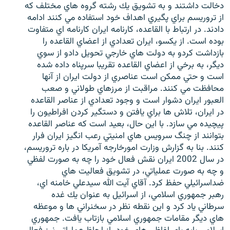
دخالت داشتند و به تشويق يك رشته گروه هاي مختلف كه
از تروريسم براي پگيري اهداف خود استفاده مي كنند ادامه
دادند. در ارتباط با القاعده، كارنامه ايران كارنامه اي متفاوت
بوده است. از يكسو، ايران تعدادي از اعضاي القاعده را
بازداشت كردو به دولت هاي خارجي تحويل دادو از سوي
زبان‌های دیگر
ديگر، به برخي از اعضاي القاعده تقريبا سرپناه داده شده
است و حتي ممكن است عناصري از دولت ايران از آنها
محافظت مي كنند. مراقبت از مرزهاي طولاني و صعب
العبور ايران دشوار است و وجود تعدادي از عناصر القاعده
در ايران، تلاش ها براي يافتن و دستگير كردن افراطيون را
پيچيده مي سازد. با اين حال، بعيد است كه عناصر القاعده
بتوانند از چنگ سرويس هاي امنيتي رعب انگيز ايران فرار
كنند. بنا به گزارش وزارت امورخارجه آمريكا در باره تروريسم،
در سال 2002 ايران نقش فعال خود را چه به صورت لفظي
و چه به صورت عملياتي، در تشويق فعاليت هاي
ضداسرائيلي حفظ كرد. آقاي آيت الله سيدعلي خامنه اي،
رهبر جمهوري اسلامي، از اسرائيل به عنوان يك غده
سرطاني ياد كرد و اين نقطه نظر در سخنراني ها و موعظه
هاي ديگر مقامات جمهوري اسلامي بازتاب يافت. جمهوري