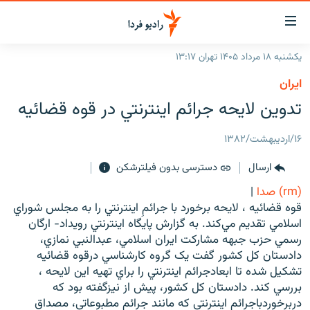
ینک‌های
ابلیت
سترسی
یکشنبه ۱۸ مرداد ۱۴۰۵ تهران ۱۳:۱۷
ازگشت
صفحه اصلی
ايران
ازگشت
ایران
تدوين لايحه جرائم اينترنتي در قوه قضائيه
ه
نوی
جهان
صلی
۱۶/اردیبهشت/۱۳۸۲
رادیو
فتن
ارسال
دسترسی بدون فیلترشکن
ه
پادکست
انتخاب کنید و بشنوید
فحه
(rm) صدا
|
چندرسانه‌ای
برنامه‌های رادیویی
ستجو
قوه قضائيه ، لايحه برخورد با جرائمِ اينترنتي را به مجلس شوراي
زنان فردا
اسلامي تقديم مي‌کند. به گزارش پايگاه اينترنتي رويداد- ارگان
فرکانس‌ها
گزارش‌های تصویری
رسمي حزب جبهه مشارکت ايران اسلامي، عبدالنبي نمازي،
گزارش‌های ویدئویی
دادستان کل کشور گفت يک گروه کارشناسي درقوه قضائيه
English
تشکيل شده تا ابعادجرائم اينترنتي را براي تهيه اين لايحه ،
بررسي کند. دادستان کل کشور، پيش از نيزگفته بود که
به ما بپیوندید
دربرخوردباجرائم اينترنتي که مانند جرائم مطبوعاتي، مصداق