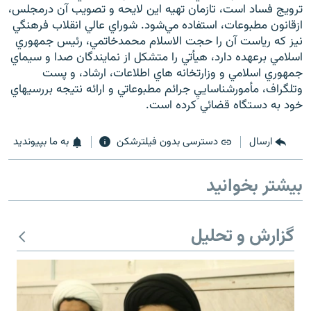
ترويج فساد است، تازمان تهيه اين لايحه و تصويب آن درمجلس،
ازقانون مطبوعات، استفاده مي‌شود. شوراي عالي انقلاب فرهنگي
نيز که رياست آن را حجت الاسلام محمدخاتمي، رئيس جمهوري
اسلامي برعهده دارد، هيأتي را متشکل از نمايندگان صدا و سيماي
جمهوري اسلامي و وزارتخانه هاي اطلاعات، ارشاد، و پست
زبان‌های دیگر
وتلگراف، مأمورشناساييِ جرائم مطبوعاتي و ارائه نتيجه بررسيهاي
خود به دستگاه قضائي کرده است.
ارسال
دسترسی بدون فیلترشکن
به ما بپیوندید
بیشتر بخوانید
گزارش و تحلیل