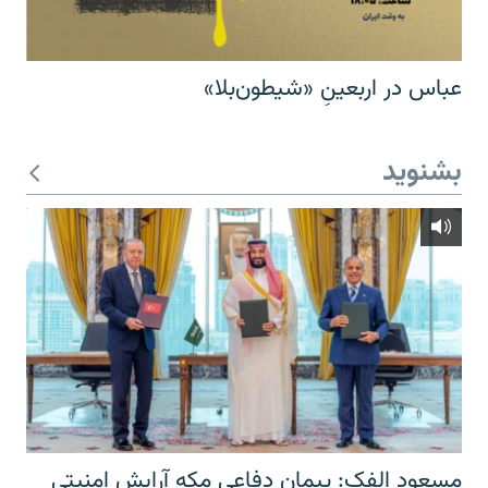
عباس در اربعینِ «شیطون‌بلا»
بشنوید
مسعود الفک: پیمان دفاعی مکه آرایش امنیتی