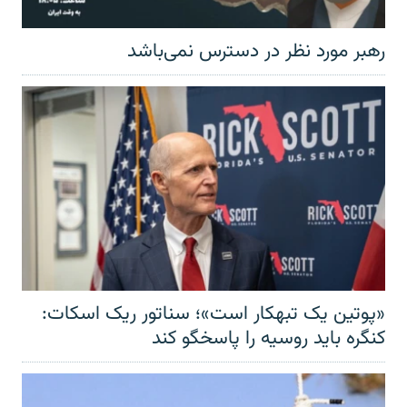
رهبر مورد نظر در دسترس نمی‌باشد
«پوتین یک تبهکار است»؛ سناتور ریک اسکات:
کنگره باید روسیه را پاسخگو کند