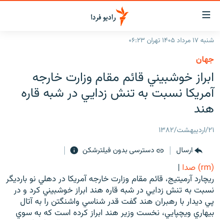
ینک‌های
ابلیت
سترسی
شنبه ۱۷ مرداد ۱۴۰۵ تهران ۰۶:۲۳
ازگشت
صفحه اصلی
جهان
ازگشت
ایران
ابراز خوشبيني قائم مقام وزارت خارجه
ه
نوی
جهان
آمريكا نسبت به تنش زدايي در شبه قاره
صلی
رادیو
هند
فتن
ه
پادکست
انتخاب کنید و بشنوید
۲۱/اردیبهشت/۱۳۸۲
فحه
چندرسانه‌ای
برنامه‌های رادیویی
ستجو
ارسال
دسترسی بدون فیلترشکن
زنان فردا
فرکانس‌ها
گزارش‌های تصویری
(rm) صدا
|
گزارش‌های ویدئویی
ريچارد آرميتيج، قائم مقام وزارت خارجه آمريكا در دهلي نو بارديگر
English
نسبت به تنش زدايي در شبه قاره هند ابراز خوشبيني كرد و در
پي ديدار با رهبران هند گفت قدر شناسي واشنگتن را به آتال
به ما بپیوندید
بيهاري ويچپايي، نخست وزير هند ابراز كرده است كه به سوي