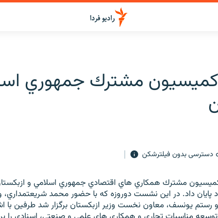
ميسيون مشترك جمهوري اسلا
ن
دسترسی بدون فیلترشکن
يسيون مشترك همكاري هاي اقتصادي جمهوري اسلامي و ازبكستان 
د پايان داد. در اين نشست دوروزه كه با حضور محمد شريعتمداري، وزي
 رستم يونسف، معاون نخست وزير ازبكستان برگزار شد طرفين با اش
وسعه مناسبات تجاري و همكاري هاي علمي و صنعتي، اسنادي را برا