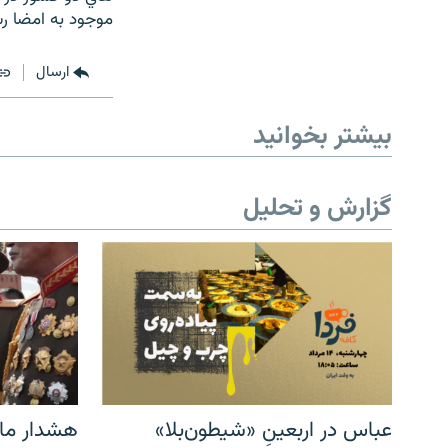
موجود به امضا رس
ارسال
بیشتر بخوانید
گزارش و تحلیل
عباس در اربعینِ «شیطون‌بلا»
هشدار مار