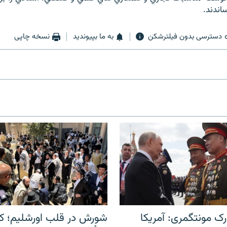
اندند.
دسترسی بدون فیلترشکن
به ما بپیوندید
نسخه چاپی
ک مونتگمری: آمریکا
شورش در قلب اورشلیم؛ کا