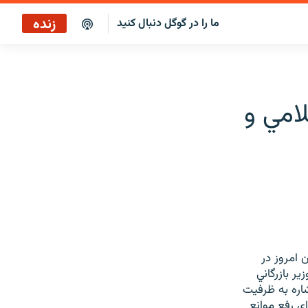
زنده
ما را در گوگل دنبال کنید
بازپخش کافه فردا
پخش رادیویی
مي و
پخش آنلاین
پخش ماهواره‌ای
امروز در
ر بازرگاني
اره به ظرفيت
ي رفع موانع