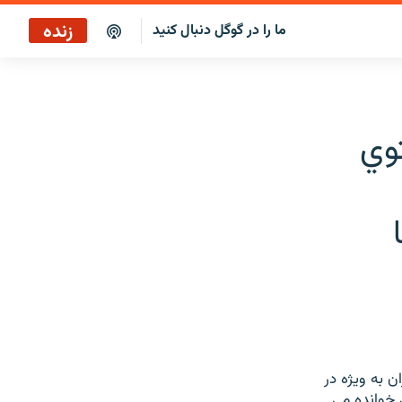
زنده
ما را در گوگل دنبال کنید
پخش آنلاین
پخش رادیویی
توي
پخش آنلاین
پخش ماهواره‌ای
ن به ويژه در
ي خوانده مي