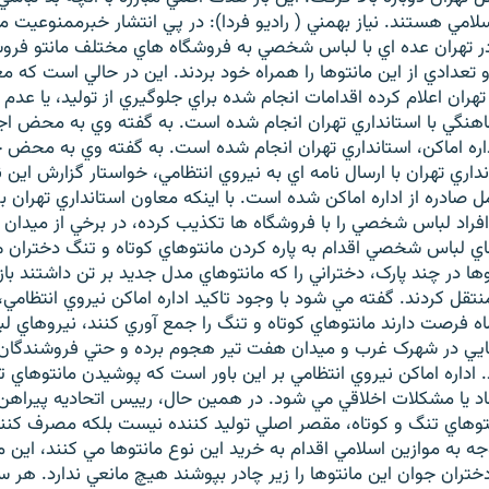
لامي هستند. نياز بهمني ( راديو فردا): در پي انتشار خبرممنوعيت ما
در تهران عده اي با لباس شخصي به فروشگاه هاي مختلف مانتو فر
تعدادي از اين مانتوها را همراه خود بردند. اين در حالي است که 
تهران اعلام کرده اقدامات انجام شده براي جلوگيري از توليد، يا عدم
اهنگي با استانداري تهران انجام شده است. به گفته وي به محض اج
اره اماکن، استانداري تهران انجام شده است. به گفته وي به محض چ
اري تهران با ارسال نامه اي به نيروي انتظامي، خواستار گزارش اين ن
ل صادره از اداره اماکن شده است. با اينکه معاون استانداري تهران ب
 افراد لباس شخصي را با فروشگاه ها تکذيب کرده، در برخي از ميدان
ي لباس شخصي اقدام به پاره کردن مانتوهاي کوتاه و تنگ دختران م
ا در چند پارک، دختراني را که مانتوهاي مدل جديد بر تن داشتند باز
قل کردند. گفته مي شود با وجود تاکيد اداره اماکن نيروي انتظامي، 
ه فرصت دارند مانتوهاي کوتاه و تنگ را جمع آوري کنند، نيروهاي
يي در شهرک غرب و ميدان هفت تير هجوم برده و حتي فروشندگان 
. اداره اماکن نيروي انتظامي بر اين باور است که پوشيدن مانتوهاي تن
 يا مشکلات اخلاقي مي شود. در همين حال، رييس اتحاديه پيراهن د
نتوهاي تنگ و کوتاه، مقصر اصلي توليد کننده نيست بلکه مصرف کنن
ه به موازين اسلامي اقدام به خريد اين نوع مانتوها مي کنند، اين 
تران جوان اين مانتوها را زير چادر بپوشند هيچ مانعي ندارد. هر سا