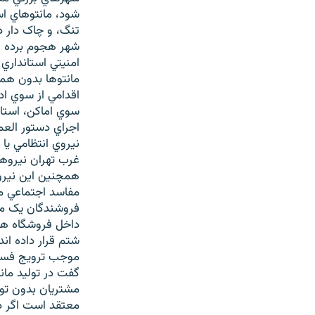
شود، مانتوهاي اس
تنگ، و چاک دار 
شهر هجوم برده و 
امنيتي استانداري 
مانتوها بدون هم
اقدامي از سوي اد
سوي اماکن، استاند
اجراي دستور العم
نيروي انتظامي يا
غرب تهران نيروها
همچنين اين نيروه
مفاسد اجتماعي منت
فروشندگان يک ما
داخل فروشگاه ها
شتم قرار داده اند
موجب ترويج فساد
گفت در توليد ما
مشتريان بدون توج
معتقد است اگر دخ