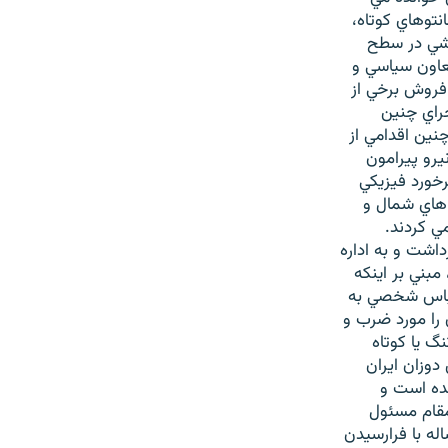
نتوهاي کوتاه،
وشي در سطح
معاون سياسي و
 فروش برخي از
راي چنين
نين اقدامي از
يرو پيرامون
رخورد فيزيکي
 هاي شمال و
ي کردند.
داشت و به اداره
مبني بر اينکه
 لباس شخصي به
را مورد ضرب و
گ يا کوتاه
وزان ايران
ده است و
مقام مسئول
له با فرارسيدن