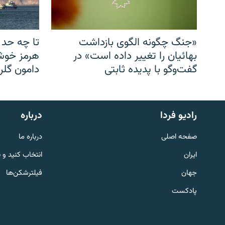
«جنگ چگونه الگوی بازداشت
تا چه حد 
بهائیان را تغییر داده است» در
هرمز خوشب
گفت‌وگو با پدیده ثابتی
دامون گلری
English
رادیو فردا
درباره
به ما بپیوندید
صفحه اصلی
درباره ما
ایران
انتخاب کنید و 
جهان
فیلترشکن‌ها
پادکست
زبان‌های دیگر