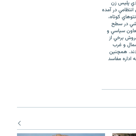
دي پليس زن
انتظامي در آمده
توهاي کوتاه،
وشي در سطح
معاون سياسي و
فروش برخي از
شمال و غرب
دند. همچنين
ه اداره مفاسد