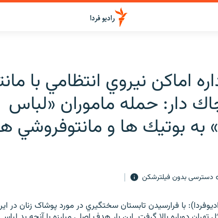
داره اماكن نيروي انتظامي با مان
اك دار: حمله ماموران «لباس
ه بوتيك ها و مانتوفروشي ها
دسترسی بدون فیلترشکن
يوفردا): با فرارسيدن تابستان سختگيري در مورد پوشاک زنان در ايرا
تهران دوباره بالا گرفت. اين بار هدف اصلي مبارزه با آنچه بد لباس