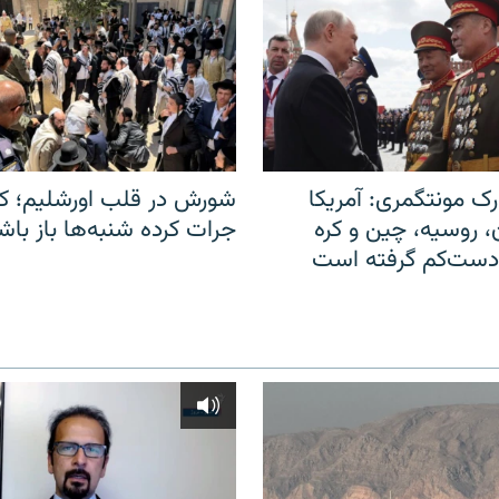
ک مونتگمری: آمریکا
شورش در قلب اورشلیم؛ کا
ن، روسیه، چین و کره
جرات کرده شنبه‌ها باز باش
 دست‌کم گرفته است