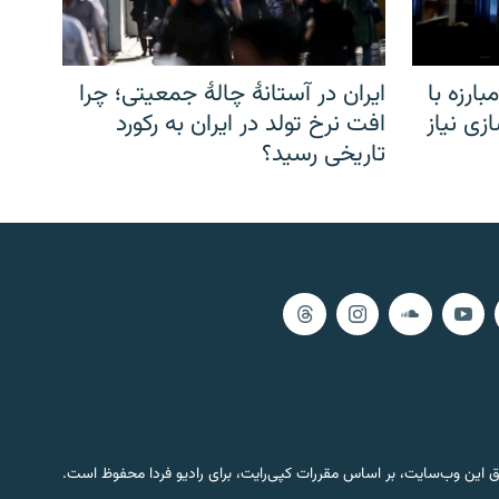
ارزه با
ایران در آستانهٔ چالهٔ جمعیتی؛ چرا
زی نیاز
افت نرخ تولد در ایران به رکورد
تاریخی رسید؟