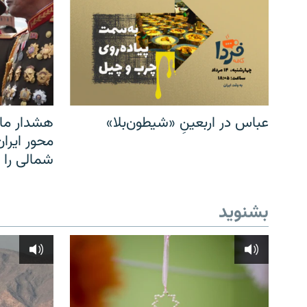
عباس در اربعینِ «شیطون‌بلا»
هشدار مار
محور ایرا
شمالی را
بشنوید