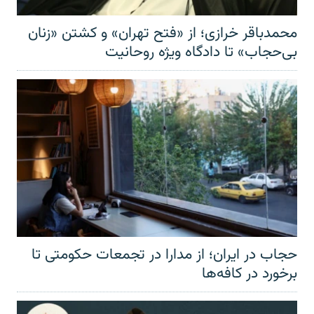
محمدباقر خرازی؛ از «فتح تهران» و کشتن «زنان
بی‌حجاب» تا دادگاه ویژه روحانیت
حجاب در ایران؛ از مدارا در تجمعات حکومتی تا
برخورد در کافه‌ها