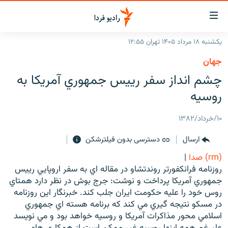
ینک‌های
ابلیت
سترسی
یکشنبه ۱۸ مرداد ۱۴۰۵ تهران ۱۲:۵۵
ازگشت
صفحه اصلی
جهان
ازگشت
ایران
چشم انداز سفر رييس جمهوري آمريكا به
ه
نوی
جهان
روسيه
صلی
رادیو
فتن
۱۰/خرداد/۱۳۸۲
ه
پادکست
انتخاب کنید و بشنوید
فحه
ارسال
دسترسی بدون فیلترشکن
چندرسانه‌ای
برنامه‌های رادیویی
ستجو
(rm) صدا
|
زنان فردا
فرکانس‌ها
گزارش‌های تصویری
روزنامه فرانكفورتر روندتشاو در مقاله اي به سفر اروپايي رييس
جمهوري آمريكا پرداخت و نوشت: جرج بوش در نظر دارد همتاي
گزارش‌های ویدئویی
English
روس خود را عليه حكومت ايران جلب كند. خبرنگار اين روزنامه
در مسكو نتيجه گيري مي كند كه برنامه هسته اي جمهوري
اسلامي محور مذاكرات آمريكا و روسيه خواهد بود و مي نويسد
به ما بپیوندید
عليرغم همه اينها روسيه غير ممكن است از همكاري هاي