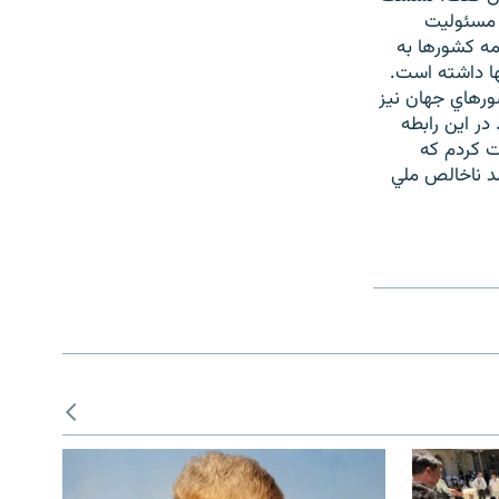
ه مسئوليت
ه کشورها به
تصميم گيريها داشته است.
بايد به رهبران ديگر کشورهاي جهان نيز
در اين رابطه
دعوت کردم که
ن بر اساس در آمد ناخالص ملي