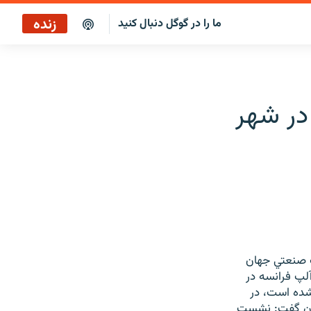
زنده
ما را در گوگل دنبال کنید
پخش آنلاین
پخش رادیویی
در شهر
پخش آنلاین
پخش ماهواره‌ای
 صنعتي جهان
اويان Evian، آنسوي کوههاي آلپ فرانسه در
ترين درياچه اروپا، لاک لمان Lac Leman برگزار شده است، در
اران گفت: نشست