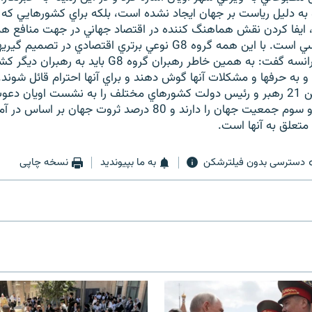
هيچگاه به دليل رياست بر جهان ايجاد نشده است، بلکه براي کشورهايي ک
ايفا کردن نقش هماهنگ کننده در اقتصاد جهاني در جهت منافع هم
صورت نقش اساسي است. با اين همه گروه G8 نوعي برتري اقتصادي در 
رئيس جمهوري فرانسه گفت: به همين خاطر رهبران گروه G8 
 به حرفها و مشکلات آنها گوش دهند و براي آنها احترام قائل شوند. 
بود که در اينجا من 21 رهبر و رئيس دولت کشورهاي مختلف را به نشست اويان 
نمايندگي تقريبا دو سوم جمعيت جهان را دارند و 80 درصد ثروت جها
 متعلق به آنها است.
دسترسی بدون فیلترشکن
به ما بپیوندید
نسخه چاپی