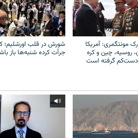
ک مونتگمری: آمریکا
شورش در قلب اورشلیم؛ کا
ن، روسیه، چین و کره
جرأت کرده شنبه‌ها باز باش
 دست‌کم گرفته است