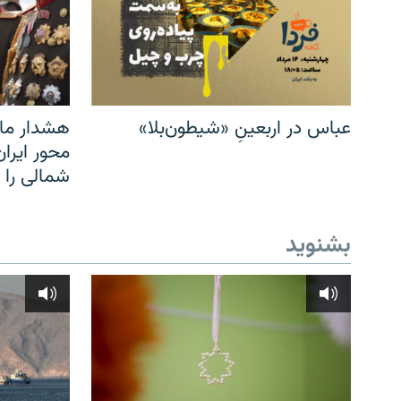
عباس در اربعینِ «شیطون‌بلا»
هشدار مار
محور ایرا
شمالی را
بشنوید