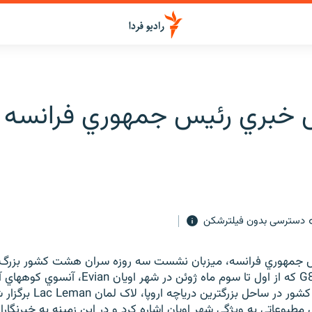
 خبري رئيس جمهوري فرانسه 
دسترسی بدون فیلترشکن
س جمهوري فرانسه، ميزبان نشست سه روزه سران هشت کشور بزرگ
معروف به گروه G8 که از اول تا سوم ماه ژوئن در شهر 
جنوب شرقي اين کشور در ساحل بزرگ
طبوعاتي به ويژگي شهر اويان اشاره کرد و در اين زمينه به خبرنگ